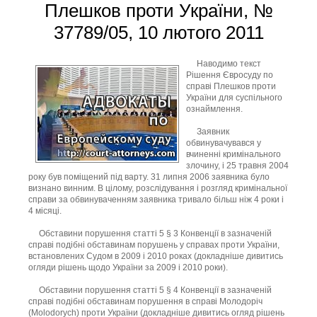
Плешков проти України, №
37789/05, 10 лютого 2011
Наводимо текст
Рішення Євросуду по
справі Плешков проти
України для суспільного
ознаймлення.
Заявник
обвинувачувався у
вчиненні кримінального
злочину, і 25 травня 2004
року був поміщений під варту. 31 липня 2006 заявника було
визнано винним. В цілому, розслідування і розгляд кримінальної
справи за обвинуваченням заявника тривало більш ніж 4 роки і
4 місяці.
Обставини порушення статті 5 § 3 Конвенції в зазначеній
справі подібні обставинам порушень у справах проти України,
встановлених Судом в 2009 і 2010 роках (докладніше дивитись
огляди рішень щодо України за 2009 і 2010 роки).
Обставини порушення статті 5 § 4 Конвенції в зазначеній
справі подібні обставинам порушення в справі Молодоріч
(Molodorych) проти України (докладніше дивитись огляд рішень