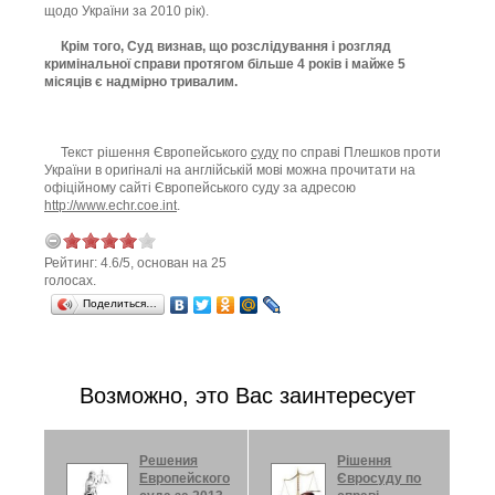
щодо України за 2010 рік).
Крім того, Суд визнав, що розслідування і розгляд
кримінальної справи протягом більше 4 років і майже 5
місяців є надмірно тривалим.
Текст рішення Європейського
суду
по справі Плешков проти
України в оригіналі на англійській мові можна прочитати на
офіційному сайті Європейського суду за адресою
http://www.echr.coe.int
.
Рейтинг:
4.6
/
5
, основан на
25
голосах.
Поделиться…
Возможно, это Вас заинтересует
Решения
Рішення
Европейского
Євросуду по