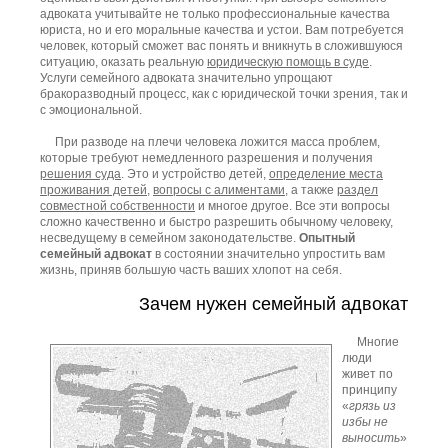
адвоката учитывайте не только профессиональные качества
юриста, но и его моральные качества и устои. Вам потребуется
человек, который сможет вас понять и вникнуть в сложившуюся
ситуацию, оказать реальную
юридическую помощь в суде
.
Услуги семейного адвоката значительно упрощают
бракоразводный процесс, как с юридической точки зрения, так и
с эмоциональной.
При разводе на плечи человека ложится масса проблем,
которые требуют немедленного разрешения и получения
решения суда
. Это и устройство детей,
определение места
проживания детей
,
вопросы с алиментами
, а также
раздел
совместной собственности
и многое другое. Все эти вопросы
сложно качественно и быстро разрешить обычному человеку,
несведущему в семейном законодательстве.
Опытный
семейный адвокат
в состоянии значительно упростить вам
жизнь, приняв большую часть ваших хлопот на себя.
Зачем нужен семейный адвокат
Многие
люди
живет по
принципу
«
грязь из
избы не
выносить
»