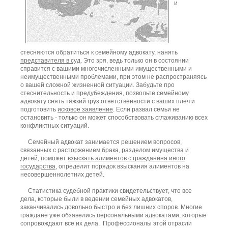
и
стесняются обратиться к семейному адвокату, нанять
представителя в суд
. Это зря, ведь только он в состоянии
справится с вашими многочисленными имущественными и
неимущественными проблемами, при этом не распространяясь
о вашей сложной жизненной ситуации. Забудьте про
стеснительность и предубеждения, позвольте семейному
адвокату снять тяжкий груз ответственности с ваших плеч и
подготовить
исковое заявление
. Если развал семьи не
остановить - только он может способствовать сглаживанию всех
конфликтных ситуаций.
Семейный адвокат занимается решением вопросов,
связанных с расторжением брака, разделом имущества и
детей, поможет
взыскать алиментов с гражданина иного
государства
, определит порядок взыскания алиментов на
несовершеннолетних детей.
Статистика судебной практики свидетельствует, что все
дела, которые были в ведении семейных адвокатов,
заканчивались довольно быстро и без лишних споров. Многие
граждане уже обзавелись персональными адвокатами, которые
сопровождают все их дела. Профессионалы этой отрасли