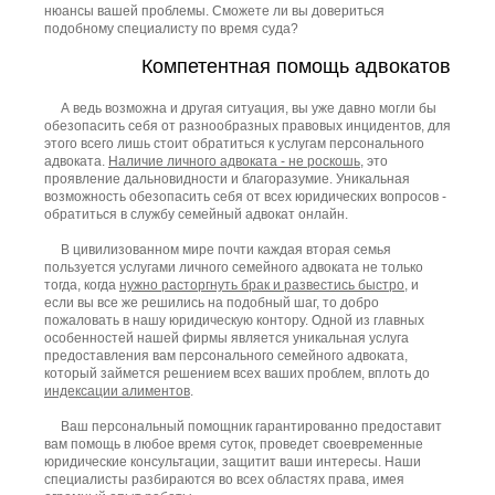
нюансы вашей проблемы. Сможете ли вы довериться
подобному специалисту по время суда?
Компетентная помощь адвокатов
А ведь возможна и другая ситуация, вы уже давно могли бы
обезопасить себя от разнообразных правовых инцидентов, для
этого всего лишь стоит обратиться к услугам персонального
адвоката.
Наличие личного адвоката - не роскошь
, это
проявление дальновидности и благоразумие. Уникальная
возможность обезопасить себя от всех юридических вопросов -
обратиться в службу семейный адвокат онлайн.
В цивилизованном мире почти каждая вторая семья
пользуется услугами личного семейного адвоката не только
тогда, когда
нужно расторгнуть брак и развестись быстро
, и
если вы все же решились на подобный шаг, то добро
пожаловать в нашу юридическую контору. Одной из главных
особенностей нашей фирмы является уникальная услуга
предоставления вам персонального семейного адвоката,
который займется решением всех ваших проблем, вплоть до
индексации алиментов
.
Ваш персональный помощник гарантированно предоставит
вам помощь в любое время суток, проведет своевременные
юридические консультации, защитит ваши интересы. Наши
специалисты разбираются во всех областях права, имея