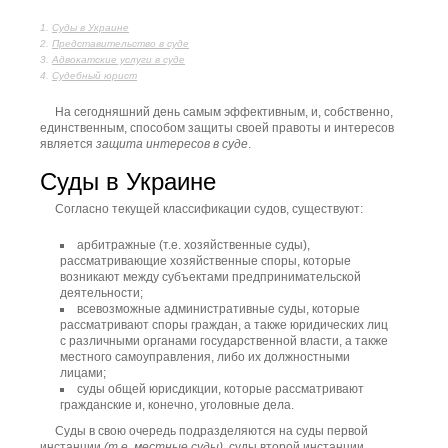
Суды в Украине
Представительство в суде
Адвокатские услуги в суде
Судебный юрист
На сегодняшний день самым эффективным, и, собственно,
единственным, способом защиты своей правоты и интересов
является
защита интересов в суде
.
Суды в Украине
Согласно текущей классификации судов, существуют:
арбитражные (т.е. хозяйственные суды),
рассматривающие хозяйственные споры, которые
возникают между субъектами предпринимательской
деятельности;
всевозможные административные суды, которые
рассматривают споры граждан, а также юридических лиц
с различными органами государственной власти, а также
местного самоуправления, либо их должностными
лицами;
суды общей юрисдикции, которые рассматривают
гражданские и, конечно, уголовные дела.
Суды в свою очередь подразделяются на суды первой
инстанции
(т.е. местные суды)
, суды второй инстанции