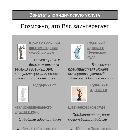
Заказать юридическую услугу
Возможно, это Вас заинтересует
Юрист с большим
Судебный
опытом ведения
адвокат в
судебных дел
Печерском
суде
Услуги юрист с
большим опытом
В качестве
ведения судебных дел.
представителя может
Консультация, подготовка
выступать судебный
документов, написание
адвокат в Печерском суде.
искового заявления в суд.
Поддержка от
Судебный
адвокат в
квалифицированного
Шевченковском суде
юриста в суде
Представитель, коим
Судебный адвокат даст
может быть судебный
подробную, развернутую
адвокат в Шевченковском
консультацию, объяснит
Судебный адвокат в
суде, выполняет
Юрист в Подольском