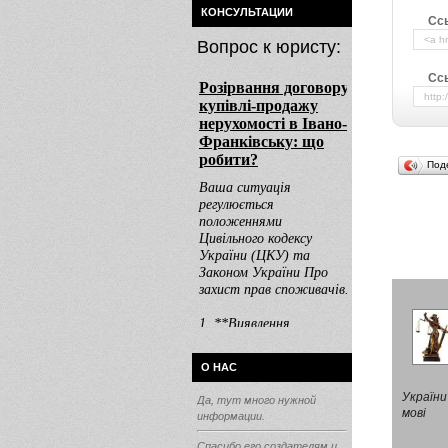
КОНСУЛЬТАЦИИ
Сс
Вопрос к юристу:
Ссы
Под
О НАС
України
Да, тут много нужной
мові
информации.
Спасибо его создателям и