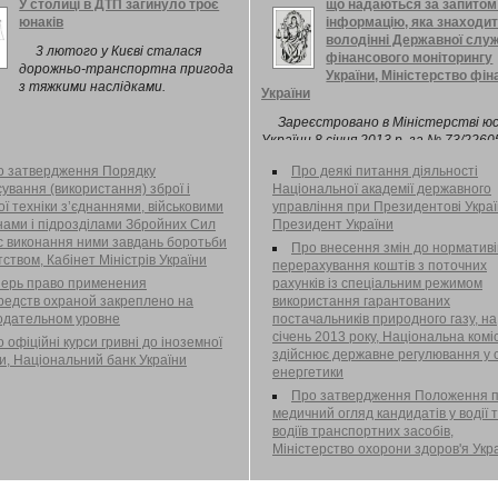
У столиці в ДТП загинуло троє
що надаються за запитом
Щодо видачі ліцензії на провадже
юнаків
інформацію, яка знаходит
професійної діяльності на фондово
володінні Державної слу
— депозитарної діяльності, а саме
3 лютого у Києві сталася
фінансового моніторингу
депозитарної діяльності зберігача 
дорожньо-транспортна пригода
України, Міністерство фін
паперів ТОВ "КОРПОРАТИВНИЙ КАП
з тяжкими наслідками.
України
Зареєстровано в Міністерстві юс
України 8 січня 2013 р. за № 73/226
затвердження Порядку відшкодуван
о затвердження Порядку
Про деякі питання діяльності
Розміру фактичних витрат на копі
ування (використання) зброї і
Національної академії державного
або друк документів, що надаються
ї техніки з’єднаннями, військовими
управління при Президентові Украї
запитом на інформацію, яка знаход
нами і підрозділами Збройних Сил
Президент України
володінні Державної служби фінансо
ас виконання ними завдань боротьби
моніторингу України
Про внесення змін до нормативі
тством, Кабінет Міністрів України
перерахування коштів з поточних
перь право применения
рахунків із спеціальним режимом
редств охраной закреплено на
використання гарантованих
одательном уровне
постачальників природного газу, на
січень 2013 року, Національна комі
 офіційні курси гривні до іноземної
здійснює державне регулювання у 
и, Національний банк України
енергетики
Про затвердження Положення 
медичний огляд кандидатів у водії 
водіїв транспортних засобів,
Міністерство охорони здоров'я Укр