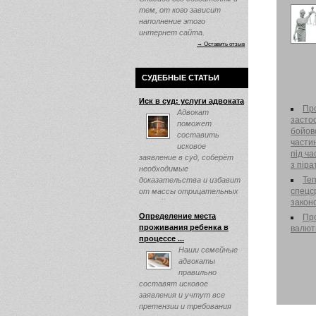
тем, от кого зависит
наполнение этого
интернет сайта.
→ Оставить отзыв
СУДЕБНЫЕ СТАТЬИ
Иск в суд: услуги адвоката
Пр
Адвокат
застос
поможет
бойово
составить
части
исковое
під ч
заявление в суд, соберёт
з піра
необходимые
Те
доказательства и избавит
спецс
от массы отрицательных
закон
эмоций ...
Определение места
Про
проживания ребенка в
валют
процессе ...
Наши семейные
адвокаты
правильно
составят исковое
заявления и учтут все
претензии и требования