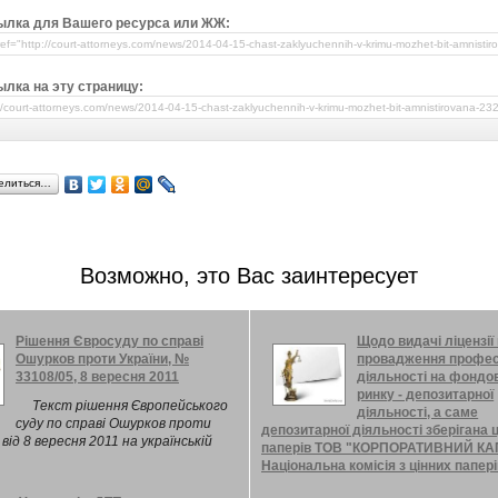
ылка для Вашего ресурса или ЖЖ:
лка на эту страницу:
елиться…
Возможно, это Вас заинтересует
Рішення Євросуду по справі
Щодо видачі ліцензії
Ошурков проти України, №
провадження профес
33108/05, 8 вересня 2011
діяльності на фондо
ринку - депозитарної
Текст рішення Європейського
діяльності, а саме
суду по справі Ошурков проти
депозитарної діяльності зберігана 
 від 8 вересня 2011 на українській
паперів ТОВ "КОРПОРАТИВНИЙ КАП
Національна комісія з цінних папері
фондового ринку