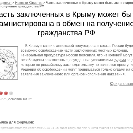
адвокат
>
Новости Юристов
>
Часть заключенных в Крыму может быть амнистиро
получение гражданства РФ
асть заключенных в Крыму может бы
амнистирована в обмен на получени
гражданства РФ
В Крыму в связи с аннексией полуострова в состав России буде
возможно освобождение части заключенных местных колоний.
Генеральная прокуратура России пояснила, что из колоний могут
освобождены заключенные, осужденные украинскими
судами
за 
которые по российскому законодательству не являются преступ
Решения об освобождении могут приниматься только судами на 
заявления заключенного или органов исполнения наказания.
Юридическая
4.6
/
5
, основан на
25
ылка для форумов: