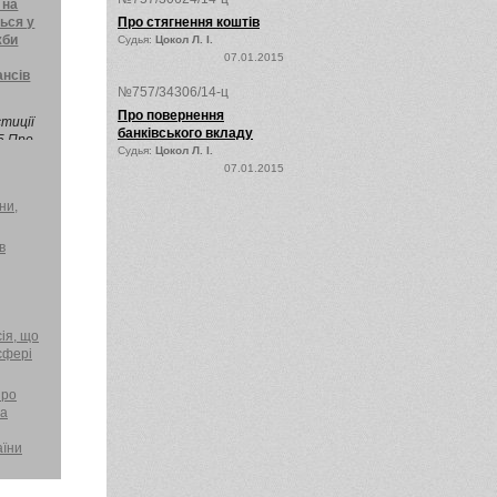
 на
ння
ься у
Про стягнення коштів
му ринку
жби
Судья:
Цокол Л. І.
07.01.2015
цінних
ансів
ІТАЛ"
№757/34306/14-ц
Про повернення
тиції
банківського вкладу
05 Про
Судья:
Цокол Л. І.
ня та
07.01.2015
ювання
 за
ни,
иться у
вого
в
сія, що
сфері
про
та
аїни