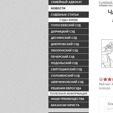
СЕМЕЙНЫЙ АДВОКАТ
Судебный 
обмен на 
НОВОСТИ
Ч
СУДЕБНЫЕ СТАТЬИ
СУДЫ КИЕВА
ГОЛОСЕЕВСКИЙ СУД
ДАРНИЦКИЙ СУД
ДЕСНЯНСКИЙ СУД
ДНЕПРОВСКИЙ СУД
ОБОЛОНСКИЙ СУД
ПЕЧЕРСКИЙ СУД
ПОДОЛЬСКИЙ СУД
СВЯТОШИНСКИЙ СУД
СОЛОМЕНСКИЙ СУД
ШЕВЧЕНКОВСКИЙ СУД
Рейтинг:
голосах.
РЕШЕНИЯ ЕВРОСУДА
ПОЛЕЗНАЯ ИНФОРМАЦИЯ
НАШИ ПРЕИМУЩЕСТВА
Сс
ВАКАНСИИ ЮРИСТА