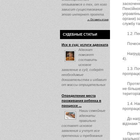
заохоченн
отзываемся о тех, от кого
Пенсійног
зависит существование
управлінь
этого интернет проекта.
органи) з
→ Оставить отзыв
службу та
1.2. Пе
СУДЕБНЫЕ СТАТЬИ
Почесн
Иск в суд: услуги адвоката
Адвокат
Нагруд
поможет
4).
составить
исковое
1.3. По
заявление в суд, соберёт
пропрацюв
необходимые
доказательства и избавит
Протяг
от массы отрицательных
не більше
эмоций ...
територіа
Определение места
проживания ребенка в
1.4. На
процессе ...
пропрацюв
Наши семейные
адвокаты
До наг
правильно
відзнаки "
составят исковое
заявления и учтут все
Протяг
претензии и требования
загальної