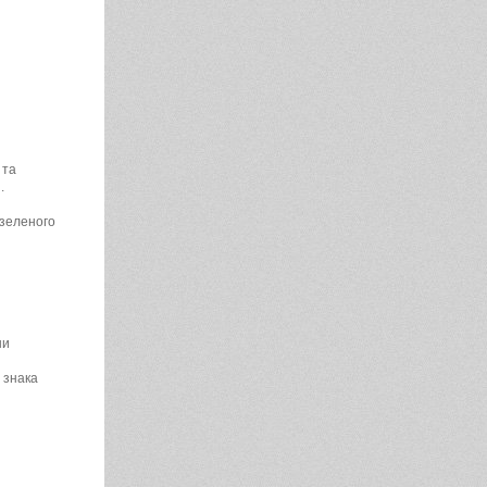
 та
.
-зеленого
ни
 знака