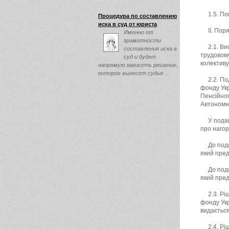
клиента, и обязательно
прислушаются ...
1.5. П
Процедура по составлению
иска в суд от юриста
ІІ. Пор
Именно от
грамотности
2.1. В
составления иска в
трудовому
суд и будет
колектив
напрямую зависеть решение,
которое вынесет судья ...
2.2. П
фонду Укр
Пенсійног
Автономні
У пода
про наго
До под
який пре
До под
який пред
2.3. Р
фонду Ук
видається
2.4. Р