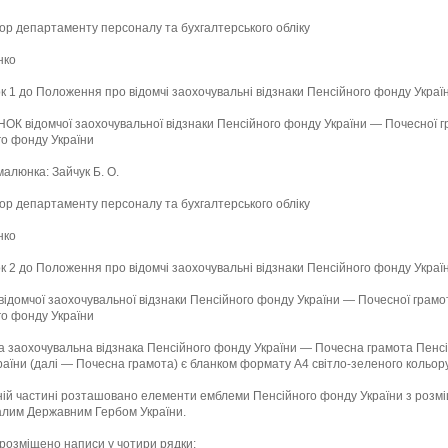
ор департаменту персоналу та бухгалтерського обліку
нко
к 1 до Положення про відомчі заохочувальні відзнаки Пенсійного фонду Украї
К відомчої заохочувальної відзнаки Пенсійного фонду України — Почесної 
го фонду України
малюнка: Зайчук Б. О.
ор департаменту персоналу та бухгалтерського обліку
нко
к 2 до Положення про відомчі заохочувальні відзнаки Пенсійного фонду Украї
ідомчої заохочувальної відзнаки Пенсійного фонду України — Почесної грамо
го фонду України
а заохочувальна відзнака Пенсійного фонду України — Почесна грамота Пенс
аїни (далі — Почесна грамота) є бланком формату А4 світло-зеленого кольору
ній частині розташовано елементи емблеми Пенсійного фонду України з розм
алим Державним Гербом України.
розміщено написи у чотири рядки: