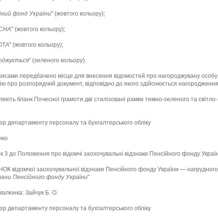
йний фонд України
" (жовтого кольору);
СНА
" (жовтого кольору);
ОТА
" (жовтого кольору);
оджується
" (зеленого кольору).
писами передбачено місце для внесення відомостей про нагороджувану особу
ю про розпорядчий документ, відповідно до якого здійснюється нагородження
яють бланк Почесної грамоти дві стилізовані рамки темно-зеленого та світло
ор департаменту персоналу та бухгалтерського обліку
нко
к 3 до Положення про відомчі заохочувальні відзнаки Пенсійного фонду Украї
К відомчої заохочувальної відзнаки Пенсійного фонду України — нагрудного
ани Пенсійного фонду України
"
малюнка: Зайчук Б. О.
ор департаменту персоналу та бухгалтерського обліку