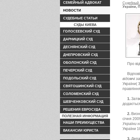
СЕМЕЙНЫЙ АДВОКАТ
Судебный 
України, 
НОВОСТИ
СУДЕБНЫЕ СТАТЬИ
СУДЫ КИЕВА
ГОЛОСЕЕВСКИЙ СУД
ДАРНИЦКИЙ СУД
ДЕСНЯНСКИЙ СУД
ДНЕПРОВСКИЙ СУД
ОБОЛОНСКИЙ СУД
Про ві
ПЕЧЕРСКИЙ СУД
Відпов
ПОДОЛЬСКИЙ СУД
відомчі з
України( 
СВЯТОШИНСКИЙ СУД
правлінн
СОЛОМЕНСКИЙ СУД
1.
Затве
ШЕВЧЕНКОВСКИЙ СУД
додається
РЕШЕНИЯ ЕВРОСУДА
2.
Визна
ПОЛЕЗНАЯ ИНФОРМАЦИЯ
січня 200
НАШИ ПРЕИМУЩЕСТВА
України 
України 1
ВАКАНСИИ ЮРИСТА
3.
Депар