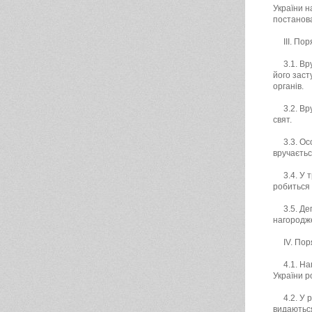
України н
постанова
ІІІ. По
3.1. В
його заст
органів.
3.2. В
свят.
3.3. О
вручаєтьс
3.4. У 
робиться 
3.5. Д
нагородже
ІV. Пор
4.1. На
України р
4.2. У 
видаютьс