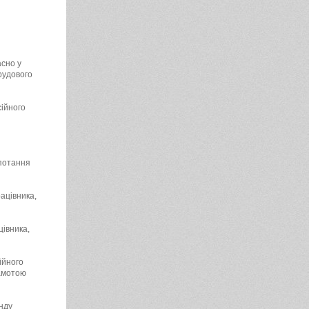
асно у
рудового
сійного
опотання
ацівника,
івника,
ійного
рамотою
нду