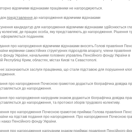
овторно відомчими відзнаками працівники не нагороджуються.
ядок
представлення
до нагородження відомчими відзнаками
исунення кандидатур для нагородження відомчими відзнаками здійснюється гл
 колективі, де працює особа, яку представляють до нагородження. Рішення т
у оформляється поданням.
одання про нагородження відомчими відзнаками вносять Голові правління Пен
аїни керівники самостійних структурних підрозділів апарату, члени правління
о фонду України, начальники головних управлінь Пенсійного фонду України в
й Республіці Крим, областях, містах Києві та Севастополі.
нні зазначаються заслуги працівника, що стали підставою для порушення кл
родження.
ання про нагородження Почесною грамотою додається біографічна довідка пр
дставляється до нагородження.
ання про нагородження нагрудним знаком додаються біографічна довідка прац
ставляється до нагородження, та протокол зборів трудового колективу.
ішення про нагородження Почесною грамотою приймає Голова правління Пенс
раїни на підставі подання про нагородження. Про нагородження Почесною г
 наказ Пенсійного фонду України.
ішення про нагородження нагрудним знаком приймає правління Пенсійного фо