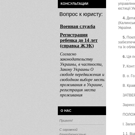
управлінн
КОНСУЛЬТАЦИИ
юстиції У
Вопрос к юристу:
4.
Депа
(Калинськ
України.
5.
Покла
забезпеч
та їх облі
6.
Ця по
7.
Конт
В. о. Г
В. Крав
ЗАТВЕР
Зареєс
О НАС
ПОЛОЖЕ
Привет!
І. Заг
С огромной
1.1. Ві
благодарностью