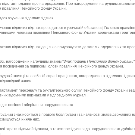
а підставі подання про нагородження. Про нагородження нагрудним знаком в
 правління Пенсійного фонду України.
рядок вручення відомчих відзнак
ручення відомчих відзнак проводиться в урочистій обстановці Головою правлін
упниками, членами правління Пенсійного фонду України, керівниками територ
ручення відомчих відзнак доцільно приурочувати до загальнодержавних та про
собі, нагородженій нагрудним знаком "
Знак пошани Пенсійного фонду України
"
я посвідчення за підписом Голови правління Пенсійного фонду України.
трудовій книжці та особовій справі працівника, нагородженого відомчою відзна
відповідний запис.
епартамент персоналу та бухгалтерського обліку Пенсійного фонду України вед
них відомчими відзнаками у відповідному журналі.
ядок носіння і зберігання нагрудного знака
грудний знак носиться з правого боку грудей і за наявності знаків державних 
озміщується нижче них.
разі втрати відомчої відзнаки, а також посвідчення до нагрудного знака дубліка
я.