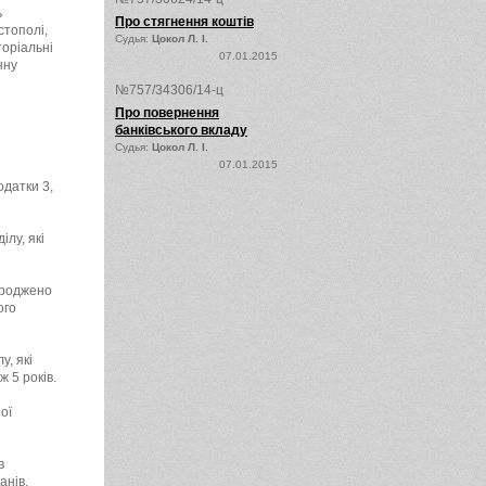
ь
Про стягнення коштів
стополі,
Судья:
Цокол Л. І.
торіальні
07.01.2015
нну
№757/34306/14-ц
Про повернення
банківського вкладу
Судья:
Цокол Л. І.
07.01.2015
одатки 3,
ілу, які
ороджено
ого
у, які
 5 років.
ої
в
анів.