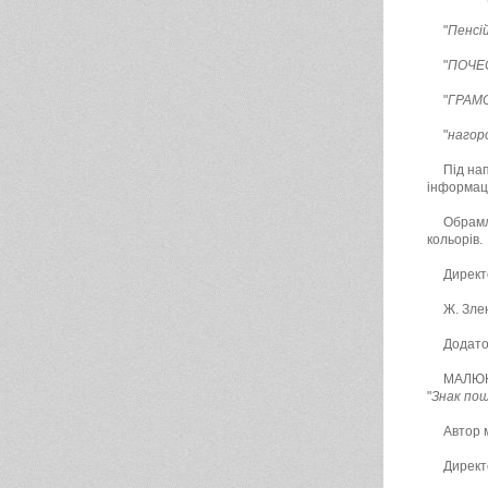
"
Пенсі
"
ПОЧЕ
"
ГРАМ
"
нагор
Під на
інформаці
Обрамл
кольорів.
Директ
Ж. Зле
Додато
МАЛЮНО
"
Знак пош
Автор 
Директ