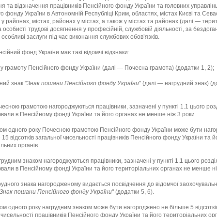
я та відзначення працівників Пенсійного фонду України та головних управлін
о фонду України в Автономній Республіці Крим, областях, містах Києві та Сева
 у районах, містах, районах у містах, а також у містах та районах (далі — тери
а особисті трудові досягнення у професійній, службовій діяльності, за бездога
 особливі заслуги під час виконання службових обов’язків.
нсійний фонд України має такі відомчі відзнаки:
у грамоту Пенсійного фонду України (далі — Почесна грамота) (додатки 1, 2);
ний знак "
Знак пошани Пенсійного фонду України
" (далі — нагрудний знак) (д
чесною грамотою нагороджуються працівники, зазначені у пункті 1.1 цього розд
али в Пенсійному фонді України та його органах не менше ніж 3 роки.
ом одного року Почесною грамотою Пенсійного фонду України може бути наг
 15 відсотків загальної чисельності працівників Пенсійного фонду України та й
льних органів.
грудним знаком нагороджуються працівники, зазначені у пункті 1.1 цього розділ
али в Пенсійному фонді України та його територіальних органах не менше ніж
рудного знака нагородженому видається посвідчення до відомчої заохочувальн
Знак пошани Пенсійного фонду України
" (додатки 5, 6).
ом одного року нагрудним знаком може бути нагороджено не більше 5 відсоткі
 чисельності працівників Пенсійного фонду України та його територіальних орг