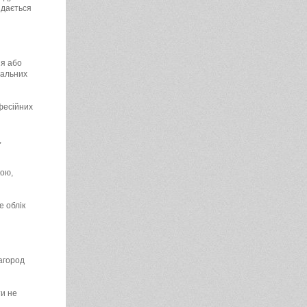
идається
ня або
іальних
фесійних
,
кою,
е облік
нагород
ти не