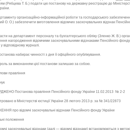
ям (Рябцева Т. Б.) подати цю постанову на державну реєстрацію до Міністерс
країни.
ртаменту організаційно-інформаційної роботи та господарського забезпечен
ий О. О.) забезпечити виготовлення відомчих заохочувальних відзнак Пенсій
сти на департамент персоналу та бухгалтерського обліку (Зленко Ж. В.) орга
ення нагородження відомчими заохочувальними відзнаками Пенсійного фонду
к у відповідному журналі.
станова набирає чинності з дня її офіційного опублікування.
роль за виконанням цієї постанови залишаю за собою.
олови правління
чук
ДЖЕНО Постанова правління Пенсійного фонду України 11.02.2013 № 2-2
тровано в Міністерстві юстиції України 28 лютого 2013 р. за № 341/22873
ННЯ про відомчі заохочувальні відзнаки Пенсійного фонду України
альні положення
домчі заохочувальні відзнаки (далі — відомчі відзнаки) встановлюються з мето