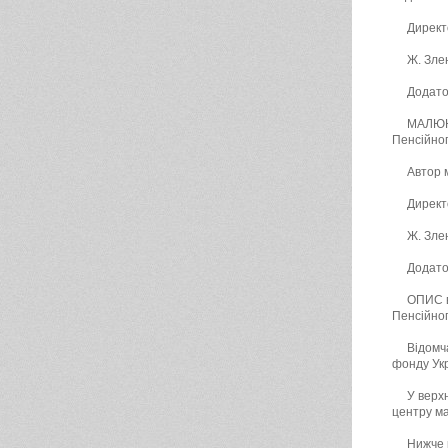
Директ
Ж. Зле
Додато
МАЛЮНО
Пенсійно
Автор 
Директ
Ж. Зле
Додато
ОПИС в
Пенсійно
Відомч
фонду Укр
У верх
центру м
Нижче 