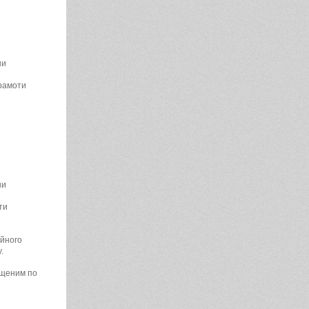
ни
грамоти
ни
ти
ійного
.
іщеним по