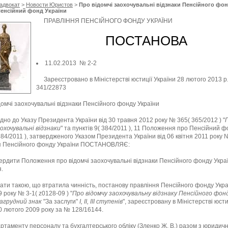
адвокат
>
Новости Юристов
>
Про відомчі заохочувальні відзнаки Пенсійного фо
Пенсійний фонд України
ПРАВЛІННЯ ПЕНСІЙНОГО ФОНДУ УКРАЇНИ
ПОСТАНОВА
11.02.2013 № 2-2
Зареєстровано в Міністерстві юстиції України 28 лютого 2013 р
341/22873
домчі заохочувальні відзнаки Пенсійного фонду України
ідно до Указу Президента України від 30 травня 2012 року № 365( 365/2012 ) "
аохочувальні відзнаки
" та пунктів 9( 384/2011 ), 11 Положення про Пенсійний 
384/2011 ), затвердженого Указом Президента України від 06 квітня 2011 року 
я Пенсійного фонду України ПОСТАНОВЛЯЄ:
рдити Положення про відомчі заохочувальні відзнаки Пенсійного фонду Укра
.
ти такою, що втратила чинність, постанову правління Пенсійного фонду Украї
9 року № 3-1( z0128-09 ) "
Про відомчу заохочувальну відзнаку Пенсійного фон
нагрудний знак
"За заслуги"
І, ІІ, ІІІ ступенів
", зареєстровану в Міністерстві юсти
0 лютого 2009 року за № 128/16144.
таменту персоналу та бухгалтерського обліку (Зленко Ж. В.) разом з
юридич