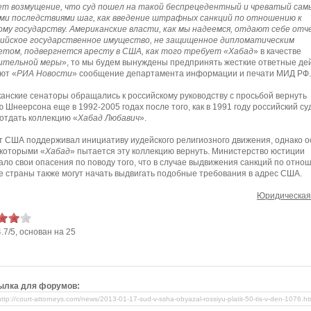
т возмущение, что суд пошел на такой беспрецедентный и чреватый сам
ми последствиями шаг, как введение штрафных санкций по отношению к
ому государству. Американские власти, как мы надеемся, отдают себе отч
сийское государственное имущество, не защищенное дипломатическим
том, подвергнется аресту в США, как того требует «Хабад
» в качестве
ительной меры
», то мы будем вынуждены предпринять жесткие ответные де
ют «
РИА Новости
» сообщение департамента информации и печати МИД РФ.
анские сенаторы обращались к российскому руководству с просьбой вернуть
 Шнеерсона еще в 1992-2005 годах после того, как в 1991 году российский су
отдать коллекцию «
Хабад Любавич
».
 США поддерживал инициативу иудейского религиозного движения, однако 
 которыми «
Хабад
» пытается эту коллекцию вернуть. Министерство юстиции
ло свои опасения по поводу того, что в случае выдвижения санкций по отно
е страны также могут начать выдвигать подобные требования в адрес США.
Юридическая
4.7
/
5
, основан на
25
ылка для форумов: