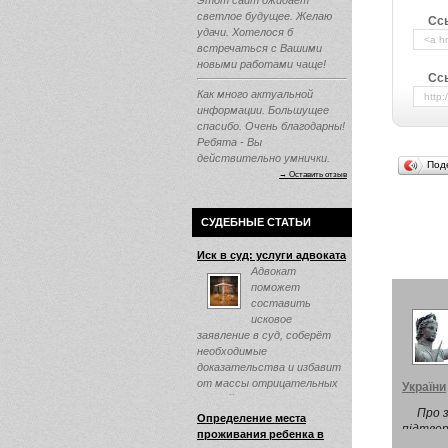
Этот сайт ожидает
светлое будущее. Желаю
Сс
удачи. Хотелося б
встречаться с Вашими
новыми работами чаще!
Ссы
Как много актуальной
информации. Большущее
спасибо. Очень благодарны!
Ребята - Вы
действительно умнички.
Под
→ Оставить отзыв
СУДЕБНЫЕ СТАТЬИ
Иск в суд: услуги адвоката
Адвокат
поможет
составить
исковое
заявление в суд, соберёт
необходимые
доказательства и избавит
от массы отрицательных
України
эмоций ...
Про 
Определение места
підтве
проживания ребенка в
поза за