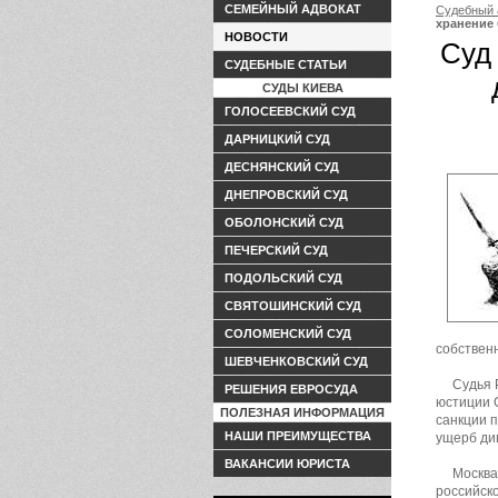
СЕМЕЙНЫЙ АДВОКАТ
Судебный 
хранение
НОВОСТИ
Суд
СУДЕБНЫЕ СТАТЬИ
СУДЫ КИЕВА
ГОЛОСЕЕВСКИЙ СУД
ДАРНИЦКИЙ СУД
ДЕСНЯНСКИЙ СУД
ДНЕПРОВСКИЙ СУД
ОБОЛОНСКИЙ СУД
ПЕЧЕРСКИЙ СУД
ПОДОЛЬСКИЙ СУД
СВЯТОШИНСКИЙ СУД
СОЛОМЕНСКИЙ СУД
собствен
ШЕВЧЕНКОВСКИЙ СУД
Судья 
РЕШЕНИЯ ЕВРОСУДА
юстиции 
ПОЛЕЗНАЯ ИНФОРМАЦИЯ
санкции 
НАШИ ПРЕИМУЩЕСТВА
ущерб ди
ВАКАНСИИ ЮРИСТА
Москва
российск