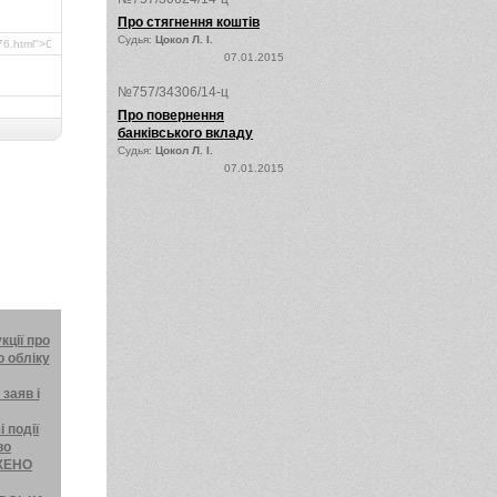
Про стягнення коштів
Судья:
Цокол Л. І.
07.01.2015
№757/34306/14-ц
Про повернення
банківського вкладу
Судья:
Цокол Л. І.
07.01.2015
кції про
 обліку
заяв і
 події
во
ДЖЕНО
и