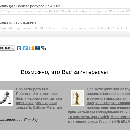
ылка для Вашего ресурса или ЖЖ:
лка на эту страницу:
елиться…
Возможно, это Вас заинтересует
Про затвердження
Про затвердження Інстру
Порядку підтвердження
порядок ведення єдиного
факту народження дитини
в органах і підрозділах
поза закладом охорони
внутрішніх справ України 
здоров’я, Кабінет Міністрів
повідомлень про вчинені
кримінальні правопорушення та інші
та положень про комісії, Міністерст
затвердження Порядку
внутрішніх справ УкраїниЗАТВЕР
рдження факту народження дитини
кладом охорони здоров’я Відповідно
ЗАТВЕРДЖЕНО Наказ МВС Україн