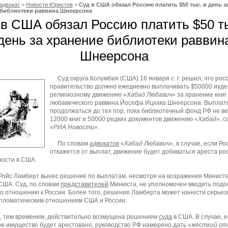
адвокат
>
Новости Юристов
>
Суд в США обязал Россию платить $50 тыс. в день з
 библиотеки раввина Шнеерсона
 в США обязал Россию платить $50 ты
день за хранение библиотеки раввин
Шнеерсона
Суд округа Колумбия (США) 16 января с. г. решил, что рос
правительство должно ежедневно выплачивать $50000 иуде
религиозному движению «
Хабад Любавич
» за хранение книг
любавического раввина Йосефа Ицхака Шнеерсона. Выпла
продолжаться до тех пор, пока библиотечный фонд РФ не в
12000 книг и 50000 редких документов движению «
Хабад
», 
«
РИА Новости
».
По словам
адвокатов
«
Хабад Любавич
», в случае, если Ро
откажется от выплат, движение будет добиваться ареста ро
ности в США.
Ройс Ламберт вынес решение по выплатам, несмотря на возражения Минист
США. Суд, по словам
представителей
Минюста, не уполномочен вводить под
по отношению к России. Более того, решение Ламберта может нанести серье
пломатическим отношениям США и России.
, тем временем, действительно возмущена решением
суда
в США. В случае, 
ое имущество будет арестовано, руководство РФ намерено дать «
жесткий о