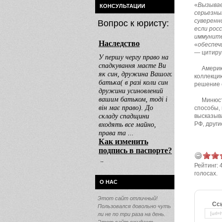
«
Вызывае
КОНСУЛЬТАЦИИ
серьезны
суверенн
Вопрос к юристу:
если рос
иммуните
«
обеспеч
— цитиру
Америк
коллекцию
решение 
Минюст
способы,
высказыва
РФ, други
Рейтинг:
голосах.
О НАС
Этот сайт отличный!
Сс
Пользовался довольно чуть
ли не по три раза на день.