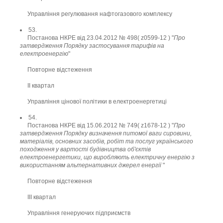
Управління регулювання нафтогазового комплексу
53.
Постанова НКРЕ від 23.04.2012 № 498( z0599-12 ) "
Про
затвердження Порядку застосування тарифів на
електроенергію
"
Повторне відстеження
ІІ квартал
Управління цінової політики в електроенергетиці
54.
Постанова НКРЕ від 15.06.2012 № 749( z1678-12 ) "
Про
затвердження Порядку визначення питомої ваги сировини,
матеріалів, основних засобів, робіт та послуг українського
походження у вартості будівництва об'єктів
електроенергетики, що виробляють електричну енергію з
використанням альтернативних джерел енергії
"
Повторне відстеження
ІІI квартал
Управління генеруючих підприємств