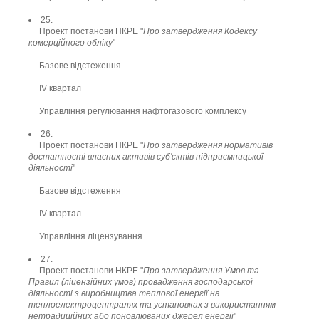
25.
Проект постанови НКРЕ "
Про затвердження Кодексу
комерційного обліку
"
Базове відстеження
ІV квартал
Управління регулювання нафтогазового комплексу
26.
Проект постанови НКРЕ "
Про затвердження нормативів
достатності власних активів суб'єктів підприємницької
діяльності
"
Базове відстеження
ІV квартал
Управління ліцензування
27.
Проект постанови НКРЕ "
Про затвердження Умов та
Правил (ліцензійних умов) провадження господарської
діяльності з виробництва теплової енергії на
теплоелектроцентралях та установках з використанням
нетрадиційних або поновлюваних джерел енергії
"