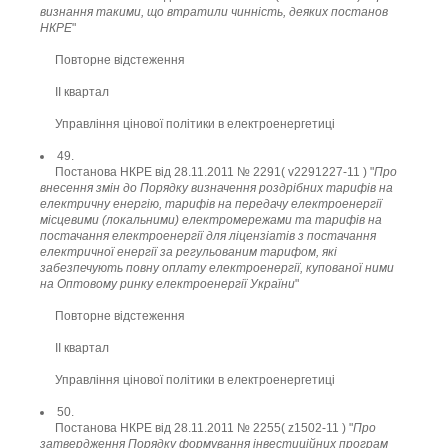
визнання такими, що втратили чинність, деяких постанов
НКРЕ
"
Повторне відстеження
ІI квартал
Управління цінової політики в електроенергетиці
49.
Постанова НКРЕ від 28.11.2011 № 2291( v2291227-11 ) "
Про
внесення змін до Порядку визначення роздрібних тарифів на
електричну енергію, тарифів на передачу електроенергії
місцевими (локальними) електромережами та тарифів на
постачання електроенергії для ліцензіатів з постачання
електричної енергії за регульованим тарифом, які
забезпечують повну оплату електроенергії, купованої ними
на Оптовому ринку електроенергії України
"
Повторне відстеження
ІI квартал
Управління цінової політики в електроенергетиці
50.
Постанова НКРЕ від 28.11.2011 № 2255( z1502-11 ) "
Про
затвердження Порядку формування інвестиційних програм