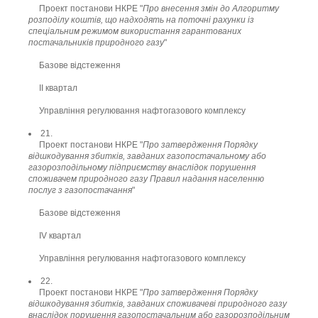
Проект постанови НКРЕ "
Про внесення змін до Алгоритму
розподілу коштів, що надходять на поточні рахунки із
спеціальним режимом використання гарантованих
постачальників природного газу
"
Базове відстеження
ІІ квартал
Управління регулювання нафтогазового комплексу
21.
Проект постанови НКРЕ "
Про затвердження Порядку
відшкодування збитків, завданих газопостачальному або
газорозподільному підприємству внаслідок порушення
споживачем природного газу Правил надання населенню
послуг з газопостачання
"
Базове відстеження
ІV квартал
Управління регулювання нафтогазового комплексу
22.
Проект постанови НКРЕ "
Про затвердження Порядку
відшкодування збитків, завданих споживачеві природного газу
внаслідок порушення газопостачальним або газорозподільним