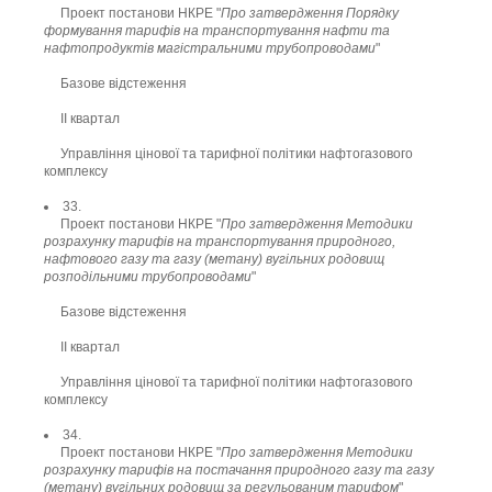
Проект постанови НКРЕ "
Про затвердження Порядку
формування тарифів на транспортування нафти та
нафтопродуктів магістральними трубопроводами
"
Базове відстеження
ІІ квартал
Управління цінової та тарифної політики нафтогазового
комплексу
33.
Проект постанови НКРЕ "
Про затвердження Методики
розрахунку тарифів на транспортування природного,
нафтового газу та газу (метану) вугільних родовищ
розподільними трубопроводами
"
Базове відстеження
ІІ квартал
Управління цінової та тарифної політики нафтогазового
комплексу
34.
Проект постанови НКРЕ "
Про затвердження Методики
розрахунку тарифів на постачання природного газу та газу
(метану) вугільних родовищ за регульованим тарифом
"