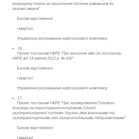
розрахунку плати за приєднання об'єктів замовників до
газових мереж
"
Базове відстеження
І квартал
Управління регулювання нафтогазового комплексу
16.
Проект постанови НКРЕ "
Про внесення змін до постанови
НКРЕ від 19 квітня 2012 р. № 420
"
Базове відстеження
І квартал
Управління регулювання нафтогазового комплексу
17.
Проект постанови НКРЕ "
Про затвердження Типового
договору на користування складовими Єдиної
газотранспортної системи України (між власниками та
газотранспортними або газорозподільними підприємствами
"
Базове відстеження
І квартал