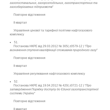
газопостачальних, газорозподільних, газотранспортних та
газозберігаючих підприємств
"
Повторне відстеження
ІI квартал
Управління цінової та тарифної політики нафтогазового
комплексу
51.
Постанова НКРЕ від 29.03.2012 № 305( z0579-12 ) "
Про
визначення ступеня кваліфікації споживачів природного газу
"
Повторне відстеження
ІІ квартал
Управління регулювання нафтогазового комплексу
52.
Постанова НКРЕ від 19.04.2012 № 420( z0721-12 ) "
Про
затвердження Порядку доступу до Єдиної газотранспортної
системи України
"
Повторне відстеження
ІІ квартал