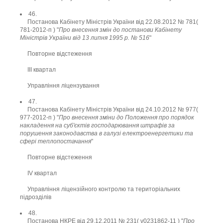
46.
Постанова Кабінету Міністрів України від 22.08.2012 № 781(
781-2012-п ) "
Про внесення змін до постанови Кабінету
Міністрів України від 13 липня 1995 р. № 516
"
Повторне відстеження
ІІІ квартал
Управління ліцензування
47.
Постанова Кабінету Міністрів України від 24.10.2012 № 977(
977-2012-п ) "
Про внесення зміни до Положення про порядок
накладення на суб'єктів господарювання штрафів за
порушення законодавства в галузі електроенергетики та
сфері теплопостачання
"
Повторне відстеження
ІV квартал
Управління ліцензійного контролю та територіальних
підрозділів
48.
Постанова НКРЕ від 29.12.2011 № 231( v0231862-11 ) "
Про