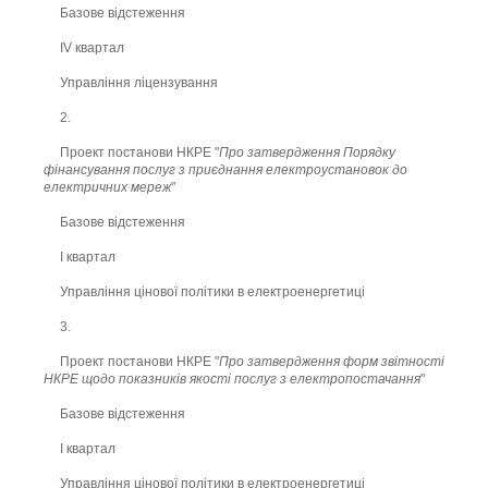
Базове відстеження
ІV квартал
Управління ліцензування
2.
Проект постанови НКРЕ "
Про затвердження Порядку
фінансування послуг з приєднання електроустановок до
електричних мереж
"
Базове відстеження
І квартал
Управління цінової політики в електроенергетиці
3.
Проект постанови НКРЕ "
Про затвердження форм звітності
НКРЕ щодо показників якості послуг з електропостачання
"
Базове відстеження
І квартал
Управління цінової політики в електроенергетиці