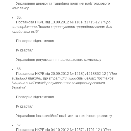
Управління цінової та тарифної політики нафтогазового
комплексу
65.
Постанова НКРЕ від 13.09.2012 № 1181( z1715-12 ) "
Про
затвердження Правил користування природним газом для
юридичних осіб
"
Повторне відстеження
ІV квартал
Управління регулювання нафтогазового комплексу
66.
Постанова НКРЕ від 20.09.2012 № 1218( v1218862-12 ) "
Про
визнання такими, що втратили чинність, деяких постанов
Національної комісії регулювання електроенергетики
України
"
Повторне відстеження
ІV квартал
Управління інвестиційної політики та технічного розвитку
67.
Постанова НКРЕ від 04.10.2012 № 1257( z1791-12 ) "
Про