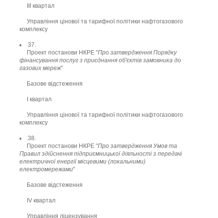
ІІІ квартал
Управління цінової та тарифної політики нафтогазового
комплексу
37.
Проект постанови НКРЕ "
Про затвердження Порядку
фінансування послуг з приєднання об'єктів замовника до
газових мереж
"
Базове відстеження
І квартал
Управління цінової та тарифної політики нафтогазового
комплексу
38.
Проект постанови НКРЕ "
Про затвердження Умов та
Правил здійснення підприємницької діяльності з передачі
електричної енергії місцевими (локальними)
електромережами
"
Базове відстеження
ІV квартал
Управління ліцензування