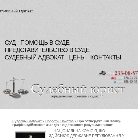
СУДЕБНЫЙ АДВОКАТ
СУД
ПОМОЩЬ В СУДЕ
ПРЕДСТАВИТЕЛЬСТВО В СУДЕ
СУДЕБНЫЙ АДВОКАТ
ЦЕНЫ
КОНТАКТЫ
Судебный адвокат
>
Новости Юристов
>
Про затвердження Плану-
графіка здійснення заходів з відстеження результативності
регуляторних актів на 2013 рік, Національна комісія, що здійснює
НАЦІОНАЛЬНА КОМІСІЯ, ЩО
державне регулювання у сфері енергетики
ЗДІЙСНЮЄ ДЕРЖАВНЕ РЕГУЛЮВАННЯ У