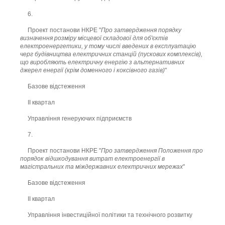
6.
Проект постанови НКРЕ "
Про затвердження порядку
визначення розміру місцевої складової для об'єктів
електроенергетики, у тому числі введених в експлуатацію
черг будівництва електричних станцій (пускових комплексів),
що виробляють електричну енергію з альтернативних
джерел енергії (крім доменного і коксівного газів)
"
Базове відстеження
ІІ квартал
Управління генеруючих підприємств
7.
Проект постанови НКРЕ "
Про затвердження Положення про
порядок відшкодування витрат електроенергії в
магістральних та міждержавних електричних мережах
"
Базове відстеження
ІІ квартал
Управління інвестиційної політики та технічного розвитку