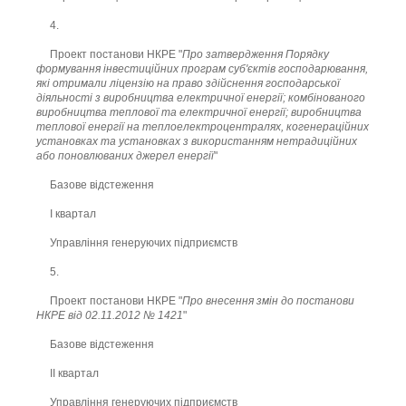
4.
Проект постанови НКРЕ "
Про затвердження Порядку
формування інвестиційних програм суб'єктів господарювання,
які отримали ліцензію на право здійснення господарської
діяльності з виробництва електричної енергії; комбінованого
виробництва теплової та електричної енергії; виробництва
теплової енергії на теплоелектроцентралях, когенераційних
установках та установках з використанням нетрадиційних
або поновлюваних джерел енергії
"
Базове відстеження
І квартал
Управління генеруючих підприємств
5.
Проект постанови НКРЕ "
Про внесення змін до постанови
НКРЕ від 02.11.2012 № 1421
"
Базове відстеження
ІІ квартал
Управління генеруючих підприємств