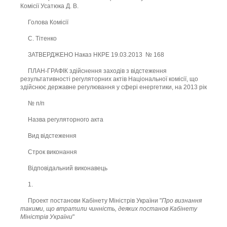
Комісії Усатюка Д. В.
Голова Комісії
С. Тітенко
ЗАТВЕРДЖЕНО Наказ НКРЕ 19.03.2013 № 168
ПЛАН-ГРАФІК здійснення заходів з відстеження
результативності регуляторних актів Національної комісії, що
здійснює державне регулювання у сфері енергетики, на 2013 рік
№ п/п
Назва регуляторного акта
Вид відстеження
Строк виконання
Відповідальний виконавець
1.
Проект постанови Кабінету Міністрів України "
Про визнання
такими, що втратили чинність, деяких постанов Кабінету
Міністрів України
"