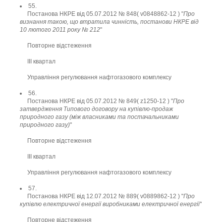
55.
Постанова НКРЕ від 05.07.2012 № 848( v0848862-12 ) "
Про
визнання такою, що втратила чинність, постанови НКРЕ від
10 лютого 2011 року № 212
"
Повторне відстеження
ІІІ квартал
Управління регулювання нафтогазового комплексу
56.
Постанова НКРЕ від 05.07.2012 № 849( z1250-12 ) "
Про
затвердження Типового договору на купівлю-продаж
природного газу (між власниками та постачальниками
природного газу)
"
Повторне відстеження
ІІІ квартал
Управління регулювання нафтогазового комплексу
57.
Постанова НКРЕ від 12.07.2012 № 889( v0889862-12 ) "
Про
купівлю електричної енергії виробниками електричної енергії
"
Повторне відстеження