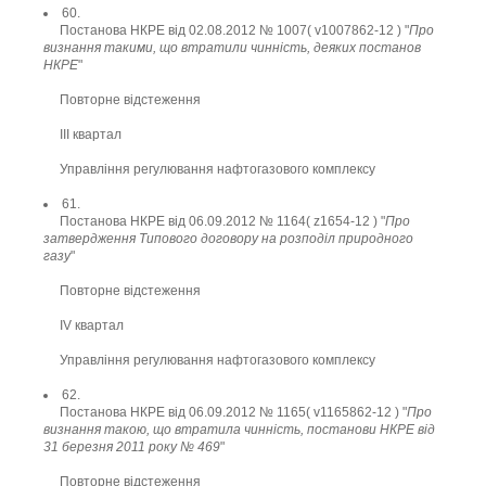
60.
Постанова НКРЕ від 02.08.2012 № 1007( v1007862-12 ) "
Про
визнання такими, що втратили чинність, деяких постанов
НКРЕ
"
Повторне відстеження
ІІІ квартал
Управління регулювання нафтогазового комплексу
61.
Постанова НКРЕ від 06.09.2012 № 1164( z1654-12 ) "
Про
затвердження Типового договору на розподіл природного
газу
"
Повторне відстеження
IV квартал
Управління регулювання нафтогазового комплексу
62.
Постанова НКРЕ від 06.09.2012 № 1165( v1165862-12 ) "
Про
визнання такою, що втратила чинність, постанови НКРЕ від
31 березня 2011 року № 469
"
Повторне відстеження