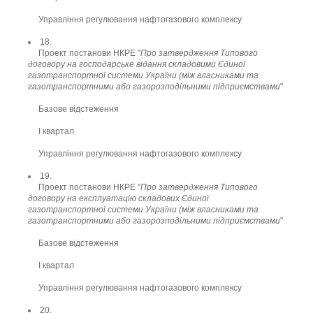
Управління регулювання нафтогазового комплексу
18.
Проект постанови НКРЕ "
Про затвердження Типового
договору на господарське відання складовими Єдиної
газотранспортної системи України (між власниками та
газотранспортними або газорозподільними підприємствами
"
Базове відстеження
І квартал
Управління регулювання нафтогазового комплексу
19.
Проект постанови НКРЕ "
Про затвердження Типового
договору на експлуатацію складових Єдиної
газотранспортної системи України (між власниками та
газотранспортними або газорозподільними підприємствами
"
Базове відстеження
І квартал
Управління регулювання нафтогазового комплексу
20.