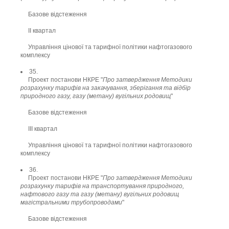
Базове відстеження
ІІ квартал
Управління цінової та тарифної політики нафтогазового
комплексу
35.
Проект постанови НКРЕ "
Про затвердження Методики
розрахунку тарифів на закачування, зберігання та відбір
природного газу, газу (метану) вугільних родовищ
"
Базове відстеження
ІІІ квартал
Управління цінової та тарифної політики нафтогазового
комплексу
36.
Проект постанови НКРЕ "
Про затвердження Методики
розрахунку тарифів на транспортування природного,
нафтового газу та газу (метану) вугільних родовищ
магістральними трубопроводами
"
Базове відстеження