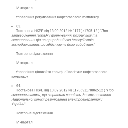
ІV квартал
Управління регулювання нафтогазового комплексу
63.
Постанова НКРЕ від 13.09.2012 № 1177( z1705-12 ) "
Про
затвердження Порядку формування, розрахунку та
встановлення цін на природний газ для суб’єктів
господарювання, що здійснюють його видобуток
"
Повторне відстеження
ІV квартал
Управління цінової та тарифної політики нафтогазового
комплексу
64.
Постанова НКРЕ від 13.09.2012 № 1178( v1178862-12 ) "
Про
визнання такими, що втратили чинність, деяких постанов
Національної комісії регулювання електроенергетики
України
"
Повторне відстеження
ІV квартал