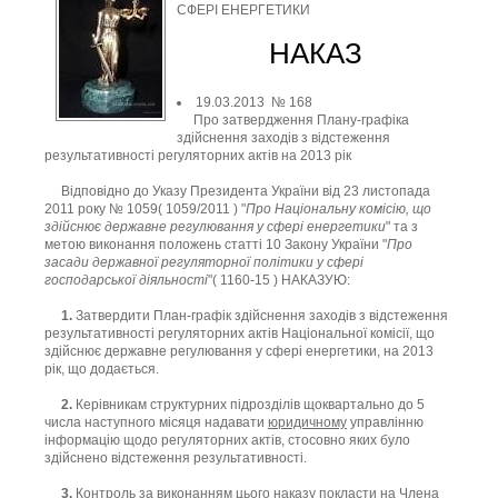
СФЕРІ ЕНЕРГЕТИКИ
НАКАЗ
19.03.2013 № 168
Про затвердження Плану-графіка
здійснення заходів з відстеження
результативності регуляторних актів на 2013 рік
Відповідно до Указу Президента України від 23 листопада
2011 року № 1059( 1059/2011 ) "
Про Національну комісію, що
здійснює державне регулювання у сфері енергетики
" та з
метою виконання положень статті 10 Закону України "
Про
засади державної регуляторної політики у сфері
господарської діяльності
"( 1160-15 ) НАКАЗУЮ:
1.
Затвердити План-графік здійснення заходів з відстеження
результативності регуляторних актів Національної комісії, що
здійснює державне регулювання у сфері енергетики, на 2013
рік, що додається.
2.
Керівникам структурних підрозділів щоквартально до 5
числа наступного місяця надавати
юридичному
управлінню
інформацію щодо регуляторних актів, стосовно яких було
здійснено відстеження результативності.
3.
Контроль за виконанням цього наказу покласти на Члена