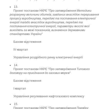
13.
Проект постанови НКРЕ "
Про затвердження Методики
розрахунку величини збитків, завданих внаслідок переривання
процесу виробництва, передачі та постачання електричної
енергії та/або внаслідок виробництва, передачі та
постачання електричної енергії, параметри якості якої
виходять за межі показників, визначених державними
стандартами України
"
Базове відстеження
ІV квартал
Управління роздрібного ринку електричної енергії
14.
Проект постанови НКРЕ "
Про затвердження Типового
договору на приєднання до газових мереж
"
Базове відстеження
І квартал
Управління регулювання нафтогазового комплексу
15.
Проект постанови НКРЕ "
Про затвердження Порядку