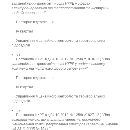
затвердження форм звітності НКРЕ у сферах
електроенергетики та теплопостачання та інструкцій
щодо їх заповнення
"
Повторне відстеження
ІV квартал
Управління ліцензійного контролю та територіальних
підрозділів
68.
Постанова НКРЕ від 04.10.2012 № 1258( z1818-12 ) "
Про
затвердження форм звітності НКРЕ у нафтогазовому
комплексі та інструкцій щодо їх заповнення
"
Повторне відстеження
ІV квартал
Управління ліцензійного контролю та територіальних
підрозділів
69.
Постанова НКРЕ від 04.10.2012 № 1259( z1827-12 ) "
Про
визнання такою, що втратила чинність, постанови
Національної комісії регулювання електроенергетики України
від 23.11.2005 № 1044
"