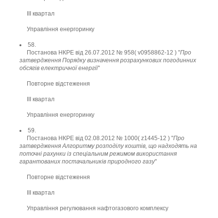
ІІІ квартал
Управління енергоринку
58.
Постанова НКРЕ від 26.07.2012 № 958( v0958862-12 ) "
Про
затвердження Порядку визначення розрахункових погодинних
обсягів електричної енергії
"
Повторне відстеження
ІІІ квартал
Управління енергоринку
59.
Постанова НКРЕ від 02.08.2012 № 1000( z1445-12 ) "
Про
затвердження Алгоритму розподілу коштів, що надходять на
поточні рахунки із спеціальним режимом використання
гарантованих постачальників природного газу
"
Повторне відстеження
ІІІ квартал
Управління регулювання нафтогазового комплексу