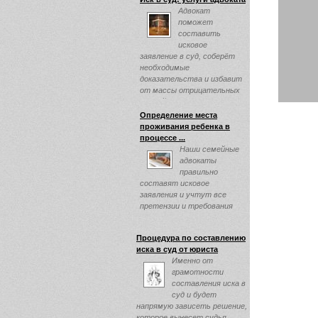
Адвокат
поможет
составить
исковое
заявление в суд, соберёт
необходимые
доказательства и избавит
от массы отрицательных
эмоций ...
Определение места
проживания ребенка в
процессе ...
Наши семейные
адвокаты
правильно
составят исковое
заявления и учтут все
претензии и требования
клиента, и обязательно
прислушаются ...
Процедура по составлению
иска в суд от юриста
Именно от
грамотности
составления иска в
суд и будет
напрямую зависеть решение,
которое вынесет судья ...