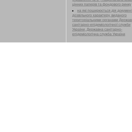
цінних паперів та фондового ринку
на які поширюється дія докумен
дозвільного характеру, виданого
територіальними органами Держав
санітарно-епідеміологічної служби
України, Державна санітарно-
епідеміологічна служба України