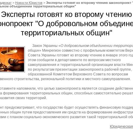
адвокат
>
Новости Юристов
>
Эксперты готовят ко второму чтению законопроект 
ьном объединении территориальных общин"
Эксперты готовят ко второму чтению
онопроект "О добровольном объедин
территориальных общин"
Закон Украины «
О добровольном объединении территор
общин
» Минрегион совместно с профильным комитетом Вер
Совета Украины готовит ко второму чтению в январе этого го
этом сообщили в департаменте по вопросам местного
самоуправления и территориальной организации власти Ми
по результатам презентации законопроекта рабочей группе,
образованной Комитетом Верховного Совета по вопросам
венного строительства, региональной политики и местного самоуправления.
ртаменте напомнили, что целью законопроекта является создание действенн
а формирования территориальных общин, способных самостоятельно реша
развития своих территорий.
нт предусматривает, что государство будет осуществлять финансовую подде
нных общин путем предоставления им средств на формирование инфраструк
твии с планом социально-экономического развития такой территориальной о
Юридическая