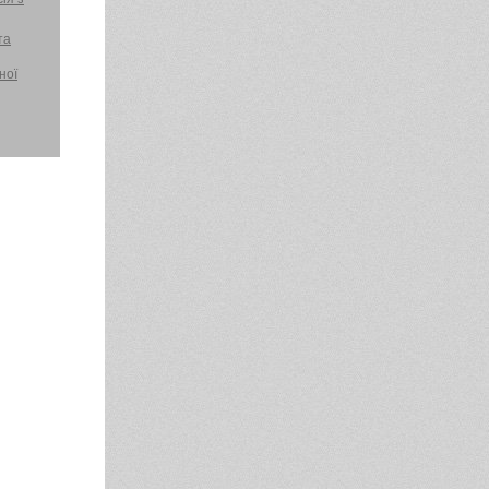
та
ної