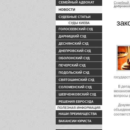
СЕМЕЙНЫЙ АДВОКАТ
Судебный 
добровол
НОВОСТИ
СУДЕБНЫЕ СТАТЬИ
зак
СУДЫ КИЕВА
ГОЛОСЕЕВСКИЙ СУД
ДАРНИЦКИЙ СУД
ДЕСНЯНСКИЙ СУД
ДНЕПРОВСКИЙ СУД
ОБОЛОНСКИЙ СУД
ПЕЧЕРСКИЙ СУД
ПОДОЛЬСКИЙ СУД
государст
СВЯТОШИНСКИЙ СУД
В депа
СОЛОМЕНСКИЙ СУД
механизм
ШЕВЧЕНКОВСКИЙ СУД
вопросы 
РЕШЕНИЯ ЕВРОСУДА
Докуме
ПОЛЕЗНАЯ ИНФОРМАЦИЯ
объедине
НАШИ ПРЕИМУЩЕСТВА
соответс
ВАКАНСИИ ЮРИСТА