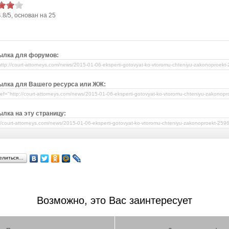
4.8
/
5
, основан на
25
ылка для форумов:
ылка для Вашего ресурса или ЖЖ:
лка на эту страницу:
елиться…
Возможно, это Вас заинтересует