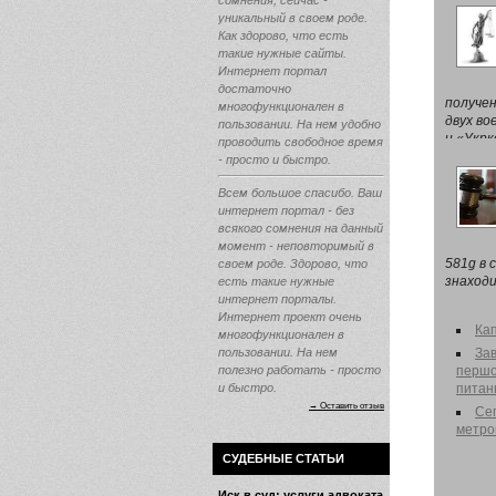
сомнения, сейчас -
уникальный в своем роде.
Как здорово, что есть
такие нужные сайты.
Интернет портал
достаточно
получе
многофункционален в
двух во
пользовании. На нем удобно
и «Укр
проводить свободное время
Zaxid.n
- просто и быстро.
Всем большое спасибо. Ваш
интернет портал - без
всякого сомнения на данный
момент - неповторимый в
581g в с
своем роде. Здорово, что
знаходи
есть такие нужные
интернет порталы.
Интернет проект очень
Кап
многофункционален в
пользовании. На нем
За
полезно работать - просто
першої
и быстро.
питан
→ Оставить отзыв
Сег
метро
СУДЕБНЫЕ СТАТЬИ
Иск в суд: услуги адвоката