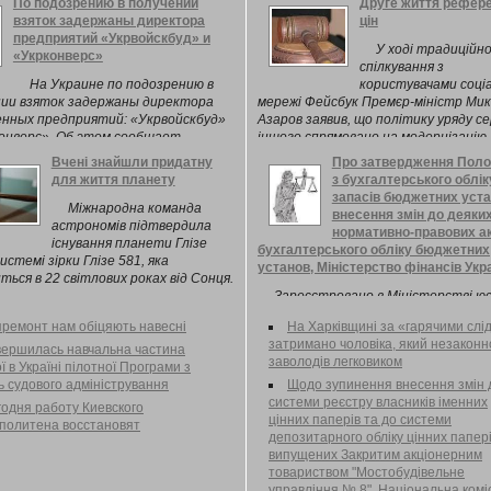
По подозрению в получении
Друге життя рефер
взяток задержаны директора
цін
предприятий «Укрвойскбуд» и
У ході традиційн
«Укрконверс»
спілкування з
На Украине по подозрению в
користувачами соці
нии взяток задержаны директора
мережі Фейсбук Премєр-міністр Ми
енных предприятий: «Укрвойскбуд»
Азаров заявив, що політику уряду с
конверс». Об этом сообщает
іншого спрямовано на модернізацію
et со ссылкой на прокуратуру.
медичної галузі та надання ...
Вчені знайшли придатну
Про затвердження Пол
для життя планету
з бухгалтерського облік
запасів бюджетних уста
Міжнародна команда
внесення змін до деяки
астрономів підтвердила
нормативно-правових ак
існування планети Глізе
бухгалтерського обліку бюджетних
истемі зірки Глізе 581, яка
установ, Міністерство фінансів Укр
ться в 22 світлових роках від Сонця.
Зареєстровано в Міністерстві юс
України 5 грудня 2013 р. за № 2063/
ремонт нам обіцяють навесні
На Харківщині за «гарячими слі
Про затвердження Положення з
затримано чоловіка, який незаконн
бухгалтерського обліку запасів бю
вершилась навчальна частина
заволодів легковиком
установ та внесення змін до деяких
 в Україні пілотної Програми з
нормативно-правових актів з
ь судового адміністрування
Щодо зупинення внесення змін 
бухгалтерського обліку бюджетних
системи реєстру власників іменних
одня работу Киевского
установ
цінних паперів та до системи
политена восстановят
депозитарного обліку цінних папері
випущених Закритим акціонерним
товариством "Мостобудівельне
управління № 8", Національна коміс