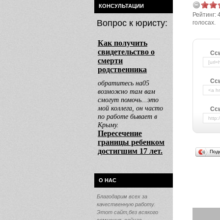
КОНСУЛЬТАЦИИ
Рейтинг:
Вопрос к юристу:
голосах.
Сс
Сс
Ссы
Под
О НАС
Благодарим всех за
качественную работу.
Этот сайт,без всякого