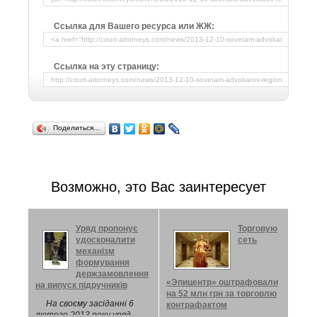
Ссылка для Вашего ресурса или ЖЖ:
Ссылка на эту страницу:
Поделиться…
Возможно, это Вас заинтересует
Уряд пропонує
Торговую
удосконалити
сеть
механізм
формування
держзамовлення
«Эпицентр» оштрафовали
на випуск підручників
на 52 млн грн за торговлю
На своєму засіданні 6
контрафактом
лютого 2013 року уряд