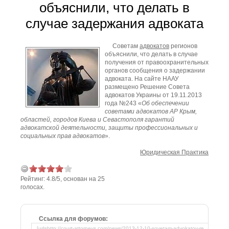
объяснили, что делать в
случае задержания адвоката
Советам
адвокатов
регионов
объяснили, что делать в случае
получения от правоохранительных
органов сообщения о задержании
адвоката. На сайте НААУ
размещено Решение Совета
адвокатов Украины от 19.11.2013
года №243 «
Об обеспечении
советами адвокатов АР Крым,
областей, городов Киева и Севастополя гарантий
адвокатской деятельности, защиты профессиональных и
социальных прав адвокатов
».
Юридическая Практика
Рейтинг:
4.8
/
5
, основан на
25
голосах.
Ссылка для форумов: