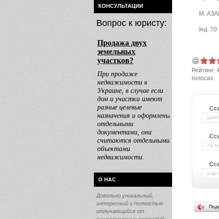
КОНСУЛЬТАЦИИ
М. АЗ
Вопрос к юристу:
Інд. 70
Рейтинг:
голосах.
Сс
Сс
Ссы
О НАС
Довольно уникальный,
интересный и полностью
Под
отличающийся от