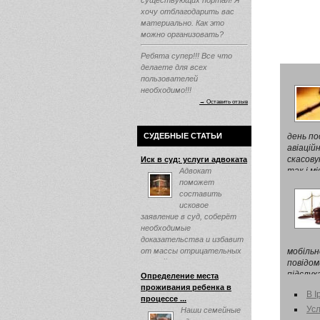
существующих портал! Я
хочу отблагодарить вас
материально. Как это
можно организовать?
Ребята супер!!! Все что
делаете для всех
пользователей
необходимо!!!
→ Оставить отзыв
СУДЕБНЫЕ СТАТЬИ
день по
авіацій
скасову
Иск в суд: услуги адвоката
так і мі
Адвокат
поможет
составить
исковое
заявление в суд, соберёт
необходимые
доказательства и избавит
от массы отрицательных
мобільн
эмоций ...
повідом
підслуха
Определение места
проживания ребенка в
В І
процессе ...
Усл
Наши семейные