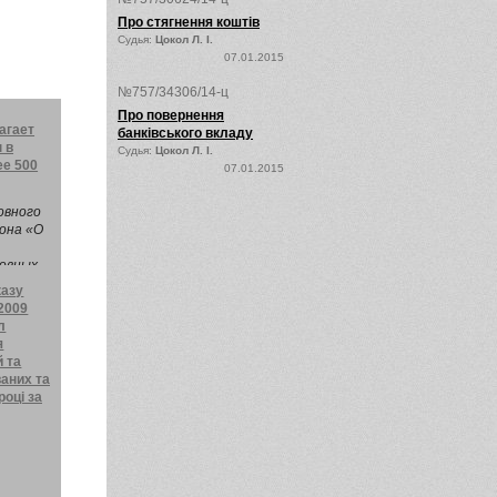
Про стягнення коштів
Судья:
Цокол Л. І.
07.01.2015
№757/34306/14-ц
Про повернення
агает
банківського вкладу
 в
Судья:
Цокол Л. І.
ее 500
07.01.2015
овного
она «О
овных
тствии
казу
 2009
л
я
й та
ваних та
році за
/
їни