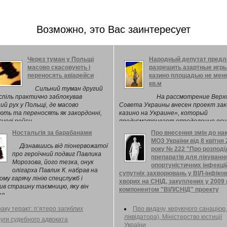
Возможно, это Вас заинтересует
Через туман у Польщі
Народный депутат предл
масово скасовують і
разрешить азартные игры
переносять авіарейси
казино площадью не мен
кв.м
Сильний туман другий
спіль практично заблокував
На рассмотрение Верх
ний рух у Польщі, де масово
Совета Украины внесен проект зак
ють та переносять як закордонні,
казино на Украине», который
сцеві рейси.
предусматривает определение осн
признаков азартных игр. В соотве
Ностальгія за барабанами
Про внесення змін до на
с законопроектом, разрешается ...
МОЗ України від 8 квітня
Дізнавшись від піонервожатої
року № 222 "Про розподі
про героїчний подвиг Павлика
препаратів для лікуванн
Морозова, його тезка, онук
опортуністичних інфекці
олігарха Павлик К. набрав на
супутніх захворювань у ВІЛ-інфіко
ому гарячу лінію спецслужб і
хворих на СНІД, закуплених у 2009 
ив страшну таємницю, яку він
компонентом "ВІЛ/СНІД" проекту
в ...
"Контроль за туберкульозом та ВІЛ
СНІДом в Україні" (із змінами),
раку теракт: п’ятеро загиблих
Про видачу, керуючого санацією,
Міністерство охорони здоров'я Укра
ліквідатора), Міністерство юстиції
уги судебного адвоката
України