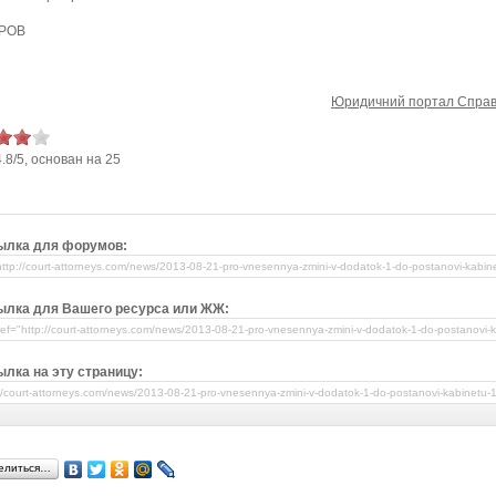
АРОВ
Юридичний портал Справ
4.8
/
5
, основан на
25
ылка для форумов:
ылка для Вашего ресурса или ЖЖ:
лка на эту страницу:
елиться…