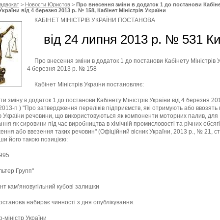
адвокат
>
Новости Юристов
>
Про внесення зміни в додаток 1 до постанови Кабін
України від 4 березня 2013 р. № 158, Кабінет Міністрів України
КАБІНЕТ МІНІСТРІВ УКРАЇНИ ПОСТАНОВА
від 24 липня 2013 р. № 531 Ки
Про внесення зміни в додаток 1 до постанови Кабінету Міністрів У
4 березня 2013 р. № 158
Кабінет Міністрів України постановляє:
и зміну в додаток 1 до постанови Кабінету Міністрів України від 4 березня 20
2013-п ) "Про затвердження переліків підприємств, які отримують або ввозять
 України речовини, що використовуються як компоненти моторних палив, для
ння як сировини під час виробництва в хімічній промисловості та річних обсягі
ення або ввезення таких речовин" (Офіційний вісник України, 2013 р., № 21, ст.
ши його такою позицією:
995
льтер Групп"
нт кам’яновугільний кубові залишки
станова набирає чинності з дня опублікування.
р-міністр України