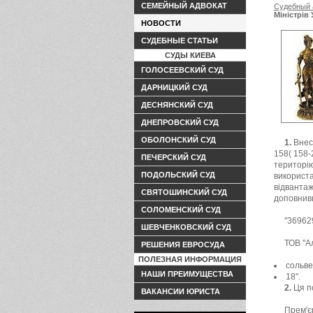
СЕМЕЙНЫЙ АДВОКАТ
Судебный 
Міністрів 
НОВОСТИ
СУДЕБНЫЕ СТАТЬИ
СУДЫ КИЕВА
ГОЛОСЕЕВСКИЙ СУД
ДАРНИЦКИЙ СУД
ДЕСНЯНСКИЙ СУД
ДНЕПРОВСКИЙ СУД
ОБОЛОНСКИЙ СУД
1.
Внест
158( 158-
ПЕЧЕРСКИЙ СУД
територію
ПОДОЛЬСКИЙ СУД
використа
відвантаж
СВЯТОШИНСКИЙ СУД
доповнив
СОЛОМЕНСКИЙ СУД
"36962
ШЕВЧЕНКОВСКИЙ СУД
ТОВ "А
РЕШЕНИЯ ЕВРОСУДА
ПОЛЕЗНАЯ ИНФОРМАЦИЯ
сольве
НАШИ ПРЕИМУЩЕСТВА
18".
2.
Ця по
ВАКАНСИИ ЮРИСТА
Прем'є