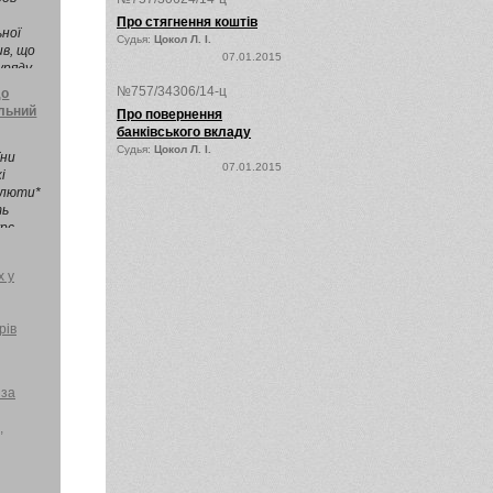
Про стягнення коштів
ьної
Судья:
Цокол Л. І.
ив, що
07.01.2015
ряду,
№757/34306/14-ц
до
альний
Про повернення
банківського вкладу
Судья:
Цокол Л. І.
їни
07.01.2015
і
валюти*
ть
урс
х у
рів
 за
,