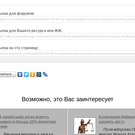
ылка для форумов:
ылка для Вашего ресурса или ЖЖ:
лка на эту страницу:
елиться…
Возможно, это Вас заинтересует
З українських аптек можуть
Блокування Київра
зникнути більше 20% імпортних
шкодить місту
ліків
Після відпустки 
Ввезення імпортних ліків на
міністр Микола Аза