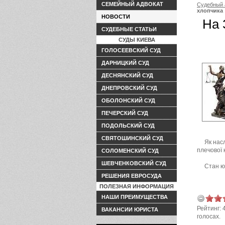
СЕМЕЙНЫЙ АДВОКАТ
Судебный 
хлопчика
НОВОСТИ
На 
СУДЕБНЫЕ СТАТЬИ
СУДЫ КИЕВА
ГОЛОСЕЕВСКИЙ СУД
ДАРНИЦКИЙ СУД
ДЕСНЯНСКИЙ СУД
ДНЕПРОВСКИЙ СУД
ОБОЛОНСКИЙ СУД
ПЕЧЕРСКИЙ СУД
ПОДОЛЬСКИЙ СУД
СВЯТОШИНСКИЙ СУД
Як нас
плечової 
СОЛОМЕНСКИЙ СУД
ШЕВЧЕНКОВСКИЙ СУД
Стан ю
РЕШЕНИЯ ЕВРОСУДА
ПОЛЕЗНАЯ ИНФОРМАЦИЯ
НАШИ ПРЕИМУЩЕСТВА
Рейтинг:
ВАКАНСИИ ЮРИСТА
голосах.