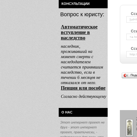
КОНСУЛЬТАЦИИ
Вопрос к юристу:
Сс
Сс
Ссы
Под
О НАС
Этот интернет проект не
друг - этот интернет
проект, практически, -