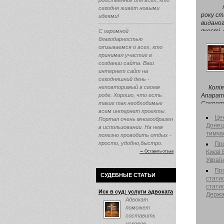
родственник для всех, кто
сегодня живёт новыми
року ст
идеями!
видано
якості,
С огромной
лікарськ
благодарностью
отзываемся о всех, кто
принимал участие в
создании сайта. Ваш
интернет сайт на
сегодняшний день -
неповторимый в своем
Копія
роде. Хорошо, что есть
Апарат 
такие так необходимые
Секрета
всем интернет проекты.
Міністе
Цен
Портал очень многообразен
Донец
в использовании. На нем
тимча
полезно проводить отдых -
просто, удобно,быстро.
Про
→ Оставить отзыв
Києві
Україн
Пр
СУДЕБНЫЕ СТАТЬИ
стати
статис
Иск в суд: услуги адвоката
Держа
Адвокат
поможет
составить
исковое