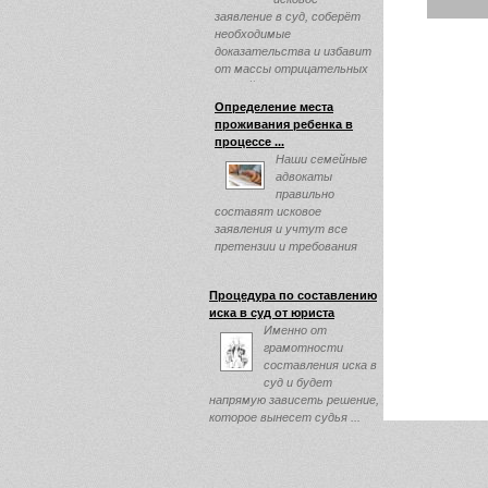
заявление в суд, соберёт
необходимые
доказательства и избавит
от массы отрицательных
эмоций ...
Определение места
проживания ребенка в
процессе ...
Наши семейные
адвокаты
правильно
составят исковое
заявления и учтут все
претензии и требования
клиента, и обязательно
прислушаются ...
Процедура по составлению
иска в суд от юриста
Именно от
грамотности
составления иска в
суд и будет
напрямую зависеть решение,
которое вынесет судья ...