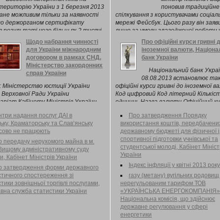
територію України з 1 березня 2013
поновив традиційне
ане можливим тільки за наявності
спілкування з користувачами соціал
го держорганом сертифікату
мережі Фейсбук. Цього разу він заяв
 в результаті чого більш як 2 тисячі
лише за умови злагодженої роботи у
их ...
Київської ...
Щодо набрання чинності
Про офіційні курси гривні 
для України міжнародним
іноземної валюти, Націон
договором в рамках СНД,
банк України
Міністерство закордонних
Національний банк Укра
справ України
08.08.2013 встановлює так
: Міністерство юстиції України
офіційні курси гривні до іноземної 
Верховної Ради України
Код цифровий Код літерний Кількіс
ріат Кабінету Міністрів України
одиниць Назва валюти Офіційний к
рство внутрішніх справ України
три надання послуг ДАІ в
Про затвердження Порядку
ьку, Краматорську та Слав’янську
використання коштів, передбачени
сово не працюють
державному бюджеті для фізичної і
спортивної підготовки учнівської та
 передачу нерухомого майна в м.
студентської молоді, Кабінет Мініст
 Вищому адміністративному суду
України
и, Кабінет Міністрів України
Індекс інфляції у квітні 2013 року
о затвердження форми державного
стичного спостереження зі
газу (метану) вугільних родовищ
тики зовнішньої торгівлі послугами,
нерегульованим тарифом ТОВ
вна служба статистики України
«УКРАЇНСЬКА ЕНЕРГОКОМПАНІЯ»
Національна комісія, що здійснює
державне регулювання у сфері
енергетики