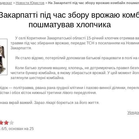
адвокат
>
Новости Юристов
>
На Закарпатті під час збору врожаю комбайн пошма
Закарпатті під час збору врожаю ком
пошматував хлопчика
У селі Коритняни Закарпатської області 15-річний хлопчик отримав ва
травми під час збирання врожаю, передає ТСН з посиланням на Новин
Закарпаття.
Як стало відомо, потерпілий допомагав батькові працювати в полі на 
Коли батько зупинив машину, хлопець, не дотримуючись правил безпе
чистити бункер комбайна, в якому збирається врожай. У цей момент йог
затягнули шестерні комбайна.
лідок — політравма, рвана рана грудної клітини і пахово-винної ділянки, пере
кістки і обох кісток нижньої третини лівого передпліччя.
нака вкрай важкий. Зараз лікарі борються за його життя.
Урядо
4.6
/
5
, основан на
25