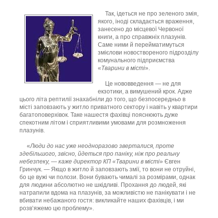
Так, ідеться не про зеленого змія,
якого, іноді складається враження,
занесено до місцевої Червоної
книги, а про справжніх плазунів.
Саме ними й перейматимуться
змієлови новоствореного підрозділу
комунального підприємства
«
Тварини в місті
».
Це нововведення — не для
екзотики, а вимушений крок. Адже
цього літа рептилії знахабніли до того, що безпосередньо в
місті заповзають у житло приватного сектору і навіть у квартири
багатоповерхівок. Таке нашестя фахівці пояснюють дуже
спекотним літом і сприятливими умовами для розмноження
плазунів.
«
Люди до нас уже неодноразово зверталися, проте
здебільшого, звісно, йдеться про паніку, ніж про реальну
небезпеку, — каже директор КП «Тварини в місті
» Євген
Гринчук. — Якщо в житло й заповзають змії, то вони не отруйні,
бо це вужі чи полози. Вони бувають чималі за розмірами, однак
для людини абсолютно не шкідливі. Прохання до людей, які
натрапили вдома на плазунів, за можливістю не панікувати і не
вбивати небажаного гостя: викликайте наших фахівців, і ми
розв’яжемо цю проблему».