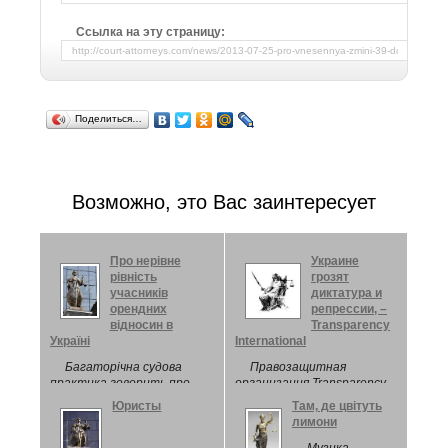
Ссылка на эту страницу:
Поделиться…
Возможно, это Вас заинтересует
Про нерівне
Украине
рівність
грозят
учасників
диктатура и
орендних
репрессии, –
відносин в
Transparency
Україні
International
Багаторічна судова
Правозащитная
практика говорить про
организация Transparency
кричущу несправедливість
International
Юристы
Там, де цвітуть
сотень судових рішень, які
раскритиковала
лимони
стосуються питань оренди
внесенные Верховным
землі
Советом 16 января с. г.
Музика