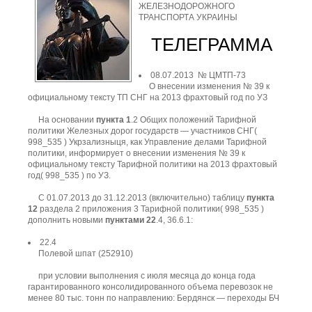
ЖЕЛЕЗНОДОРОЖНОГО
ТРАНСПОРТА УКРАИНЫ
ТЕЛЕГРАММА
08.07.2013 № ЦМТП-73
О внесении изменения № 39 к
официальному тексту ТП СНГ на 2013 фрахтовый год по УЗ
На основании
пункта 1
.2 Общих положений Тарифной
политики Железных дорог государств — участников СНГ(
998_535 ) Укрзализныця, как Управление делами Тарифной
политики, информирует о внесении изменения № 39 к
официальному тексту Тарифной политики на 2013 фрахтовый
год( 998_535 ) по УЗ.
С 01.07.2013 до 31.12.2013 (включительно) таблицу
пункта
12
раздела 2 приложения 3 Тарифной политики( 998_535 )
дополнить новыми
пунктами 22
.4, 36.6.1:
22.4
Полевой шпат (252910)
при условии выполнения с июля месяца до конца года
гарантированного консолидированного объема перевозок не
менее 80 тыс. тонн по направлению: Бердянск — переходы БЧ