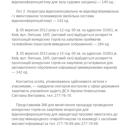
відеоконференцзв’язку для залу судових засідань) — 140 од.;
Лот 2. Апаратура відеозаписувальна чи відеовідтворювальна
/ з вмонтованою телекамерою (мобільна система
відеоконференцзв’язку) — 143 од.
2.
05 вересня 2012 року о 12 год. 00 хв. за адресою: 01601, м.
Київ, вул. Липська, 18/5, (актовий зал) відбудеться розкриття
пропозицій конкурсних торгів на закупівлю приймачів
телевізійних (пристроїв виведення зображення) — 284 од.
3.
05 вересня 2012 року о 15 год. 00 хв. за адресою: 01601,м.
Київ, вул. Липська, 18/5, (актовий зал) відбудеться розкриття
пропозицій конкурсних торгів на закупівлю устаткування для
автоматичного оброблення інформації (міжмережевих екранів)
— 142 од.
Контактна особа, уповноважена здійснювати зв’язок з
учасниками, — завідуюча сектором контролю у сфері державних
закупівель управління аудиту ДСА України Новосьолова
Світлана Вікторівна, тел. 277-76-70.
Представників ЗМІ для висвітлення процедур проведення
конкурсних торгів на закупівлю апаратури для
відеоконференцзв‘язку для акредитації просимо звертатись до
сектору міжнародного співробітництва та взаємодії з засобами
масової інформації за тел. 277-76-69 або 277-76-68.