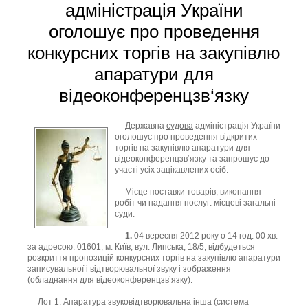
адміністрація України
оголошує про проведення
конкурсних торгів на закупівлю
апаратури для
відеоконференцзв‘язку
Державна
судова
адміністрація України
оголошує про проведення відкритих
торгів на закупівлю апаратури для
відеоконференцзв‘язку та запрошує до
участі усіх зацікавлених осіб.
Місце поставки товарів, виконання
робіт чи надання послуг: місцеві загальні
суди.
1.
04 вересня 2012 року о 14 год. 00 хв.
за адресою: 01601, м. Київ, вул. Липська, 18/5, відбудеться
розкриття пропозицій конкурсних торгів на закупівлю апаратури
записувальної і відтворювальної звуку і зображення
(обладнання для відеоконференцзв’язку):
Лот 1. Апаратура звуковідтворювальна інша (система