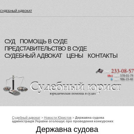
СУДЕБНЫЙ АДВОКАТ
СУД
ПОМОЩЬ В СУДЕ
ПРЕДСТАВИТЕЛЬСТВО В СУДЕ
СУДЕБНЫЙ АДВОКАТ
ЦЕНЫ
КОНТАКТЫ
Судебный адвокат
>
Новости Юристов
>
Державна судова
адміністрація України оголошує про проведення конкурсних
торгів на закупівлю апаратури для відеоконференцзв‘язку
Державна судова