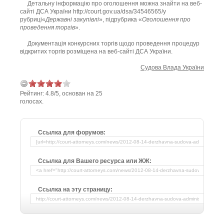
Детальну інформацію про оголошення можна знайти на веб-
сайті ДСА України http://court.gov.ua/dsa/34546565/у
рубриці«
Державні закупівлі
», підрубрика «
Оголошення про
проведення торгів
».
Документація конкурсних торгів щодо проведення процедур
відкритих торгів розміщена на веб-сайті ДСА України.
Судова Влада України
Рейтинг:
4.8
/
5
, основан на
25
голосах.
Ссылка для форумов:
Ссылка для Вашего ресурса или ЖЖ:
Ссылка на эту страницу: