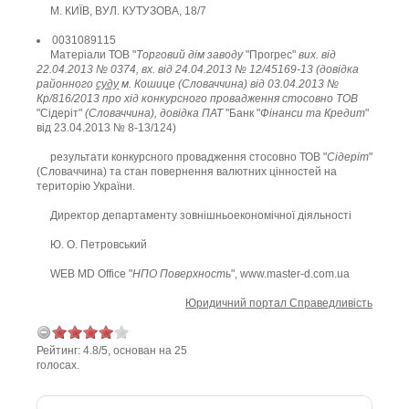
М. КИЇВ, ВУЛ. КУТУЗОВА, 18/7
0031089115
Матеріали ТОВ "
Торговий дім заводу
"Прогрес"
вих. від
22.04.2013 № 0374, вх. від 24.04.2013 № 12/45169-13 (довідка
районного
суду
м. Кошице (Словаччина) від 03.04.2013 №
Кр/816/2013 про хід конкурсного провадження стосовно ТОВ
"Сідеріт"
(Словаччина), довідка ПАТ
"Банк "
Фінанси та Кредит
"
від 23.04.2013 № 8-13/124)
результати конкурсного провадження стосовно ТОВ "
Сідеріт
"
(Словаччина) та стан повернення валютних цінностей на
територію України.
Директор департаменту зовнішньоекономічної діяльності
Ю. О. Петровський
WEB MD Office "
НПО Поверхность
", www.master-d.com.ua
Юридичний портал Справедливість
Рейтинг:
4.8
/
5
, основан на
25
голосах.