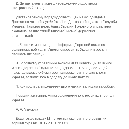
2.
Департаменту зовнішньоекономічної діяльності
(Петровський Ю. О.):
у встановленому порядку довести цей наказ до відома
Державної митної служби України, Державної податкової служби
України, Національного банку України, Головного управління
економіки та інвестицій Київської міської державної
адміністрації;
забезпечити розміщення інформації про цей наказ на
офіційному веб-сайті Мінекономрозвитку України в розділі
спеціальних санкцій.
3.
Головному управлінню економіки та інвестицій Київської
міської державної адміністрації (Довбань І. М.) довести цей
наказ до відома суб'єкта зовнішньоекономічної діяльності
України, зазначеного в додатку до цього наказу.
4.
Контроль за виконанням цього наказу залишаю за собою.
Перший заступник Міністра економічного розвитку і торгівлі
України
А. А. Максюта
Додаток до наказу Міністерства економічного розвитку і
торгівлі України 10.06.2013 № 603