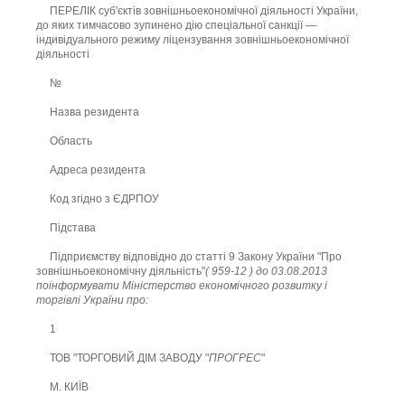
ПЕРЕЛІК суб'єктів зовнішньоекономічної діяльності України,
до яких тимчасово зупинено дію спеціальної санкції —
індивідуального режиму ліцензування зовнішньоекономічної
діяльності
№
Назва резидента
Область
Адреса резидента
Код згідно з ЄДРПОУ
Підстава
Підприємству відповідно до статті 9 Закону України "Про
зовнішньоекономічну діяльність"
( 959-12 ) до 03.08.2013
поінформувати Міністерство економічного розвитку і
торгівлі України про:
1
ТОВ "ТОРГОВИЙ ДІМ ЗАВОДУ "
ПРОГРЕС
"
М. КИЇВ