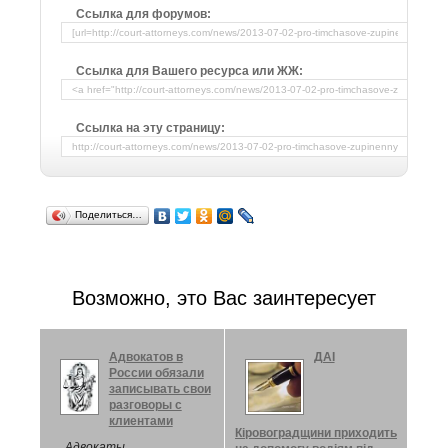
Ссылка для форумов:
Ссылка для Вашего ресурса или ЖЖ:
Ссылка на эту страницу:
Поделиться…
Возможно, это Вас заинтересует
Адвокатов в
ДАІ
России обязали
записывать свои
разговоры с
клиентами
Кіровоградщини приходить
Адвокаты