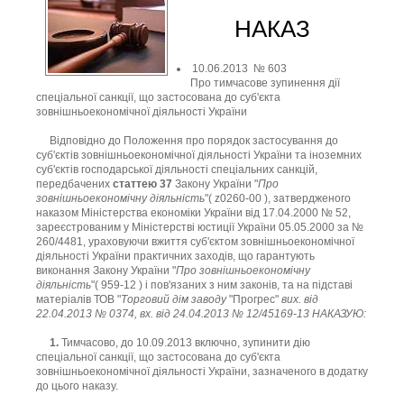
НАКАЗ
10.06.2013 № 603
Про тимчасове зупинення дії
спеціальної санкції, що застосована до суб'єкта
зовнішньоекономічної діяльності України
Відповідно до Положення про порядок застосування до
суб'єктів зовнішньоекономічної діяльності України та іноземних
суб'єктів господарської діяльності спеціальних санкцій,
передбачених
статтею 37
Закону України "
Про
зовнішньоекономічну діяльність
"( z0260-00 ), затвердженого
наказом Міністерства економіки України від 17.04.2000 № 52,
зареєстрованим у Міністерстві юстиції України 05.05.2000 за №
260/4481, ураховуючи вжиття суб'єктом зовнішньоекономічної
діяльності України практичних заходів, що гарантують
виконання Закону України "
Про зовнішньоекономічну
діяльність
"( 959-12 ) і пов'язаних з ним законів, та на підставі
матеріалів ТОВ "
Торговий дім заводу
"Прогрес"
вих. від
22.04.2013 № 0374, вх. від 24.04.2013 № 12/45169-13 НАКАЗУЮ:
1.
Тимчасово, до 10.09.2013 включно, зупинити дію
спеціальної санкції, що застосована до суб'єкта
зовнішньоекономічної діяльності України, зазначеного в додатку
до цього наказу.