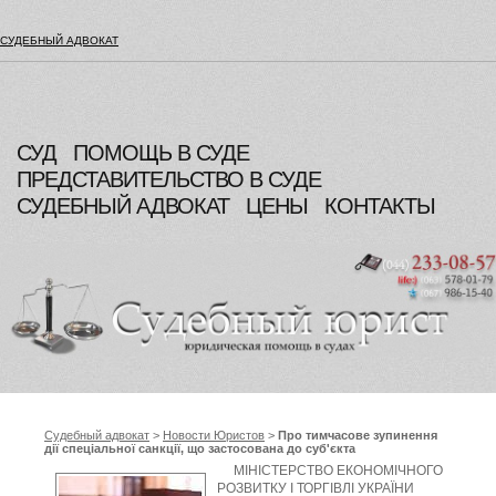
СУДЕБНЫЙ АДВОКАТ
СУД
ПОМОЩЬ В СУДЕ
ПРЕДСТАВИТЕЛЬСТВО В СУДЕ
СУДЕБНЫЙ АДВОКАТ
ЦЕНЫ
КОНТАКТЫ
Судебный адвокат
>
Новости Юристов
>
Про тимчасове зупинення
дії спеціальної санкції, що застосована до суб'єкта
зовнішньоекономічної діяльності України, Міністерство
МІНІСТЕРСТВО ЕКОНОМІЧНОГО
економічного розвитку і торгівлі України
РОЗВИТКУ І ТОРГІВЛІ УКРАЇНИ