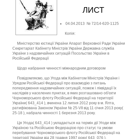
ЛИСТ
04.04.2013 № 72/14-620-1125
Копія:
Міністерство юстиції України Апарат Верховної Ради України
Секретаріат Кабінету Міністрів України Державна служба
України з надзвичайних ситуацій Посольство України в
Російській Федерації
Щодо набрання чинності міжнародним договором
Повідомляємо, що Угода між Кабінетом Міністрів України і
Урядом Російської Федерації про взаємодію з питань
попередження надзвичайних ситуацій, пожеж і ліквідації їх
наслідків у населених пунктах, в яких розташовано об'єкти
Чорноморського флоту Російської Федерації на території
України( 643_414 ), вчинена 12 липня 2012 року в м. Ялта,
ратифікована Законом України № 25-VII від 11 січня 2013 року(
25-18 ), набрала чинності 1 березня 2013 року.
Ця Угода( 643_414 ) укладається на термін дії Угоди між
Україною та Російською Федерацією про статус та умови
перебування Чорноморського флоту Російської Федерації на
території України від 28 травня 1997 року( 643_076 ).