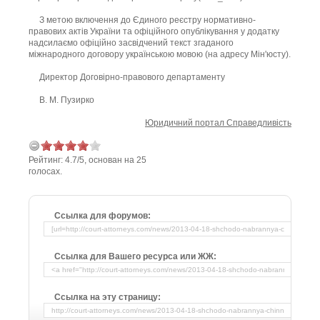
З метою включення до Єдиного реєстру нормативно-
правових актів України та офіційного опублікування у додатку
надсилаємо офіційно засвідчений текст згаданого
міжнародного договору українською мовою (на адресу Мін'юсту).
Директор Договірно-правового департаменту
В. М. Пузирко
Юридичний портал Справедливість
Рейтинг:
4.7
/
5
, основан на
25
голосах.
Ссылка для форумов:
Ссылка для Вашего ресурса или ЖЖ:
Ссылка на эту страницу: