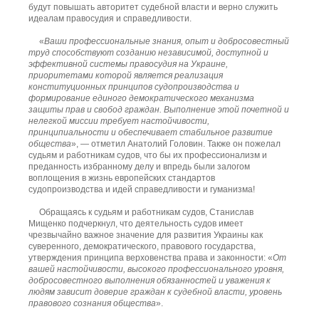
будут повышать авторитет судебной власти и верно служить
идеалам правосудия и справедливости.
«
Ваши профессиональные знания, опыт и добросовестный
труд способствуют созданию независимой, доступной и
эффективной системы правосудия на Украине,
приоритетами которой является реализация
конституционных принципов судопроизводства и
формирование единого демократического механизма
защиты прав и свобод граждан. Выполнение этой почетной и
нелегкой миссии требует настойчивости,
принципиальности и обеспечивает стабильное развитие
общества
», — отметил Анатолий Головин. Также он пожелал
судьям и работникам судов, что бы их профессионализм и
преданность избранному делу и впредь были залогом
воплощения в жизнь европейских стандартов
судопроизводства и идей справедливости и гуманизма!
Обращаясь к судьям и работникам судов, Станислав
Мищенко подчеркнул, что деятельность судов имеет
чрезвычайно важное значение для развития Украины как
суверенного, демократического, правового государства,
утверждения принципа верховенства права и законности: «
От
вашей настойчивости, высокого профессионального уровня,
добросовестного выполнения обязанностей и уважения к
людям зависит доверие граждан к судебной власти, уровень
правового сознания общества
».