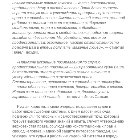
исключительных личных качеств — чести, достоинства,
преданности делу и настойчивости. Ваша деятельность
играет важную роль в утверждении принципа верховенства
права и справедливости. Именно от вашей самоотверженной
работы во многом зависит сохранение в обществе
стабильности, мира и спокойствия, соблюдения
конституционных прав и свобод человека, надежная защита
граждан от беззакония. Мы убеждены, что высокий
профессионализм, осознанное чувство ответственности
помогут Вам и впредь получать уважение людей
», — отметил
Павел Гвоздик.
«
Примите искренние поздравления по случаю
профессионального праздника — Дня работников суда! Ваша
деятельность имеет чрезвычайно важное значение в
утверждении принципа верховенства права.
Беспристрастное, независимое и справедливое правосудие
— залог общественного согласия, доверия граждан к власти.
Желаю всем отличного здоровья, сил, благополучия и
гармонии в личной жизни!
», — пожелал Игорь Самсин.
Руслан Кирилюк, в свою очередь, поздравляя судей и
работников судебной системы, с Днем работников суда,
подчеркнул, что упорный и самоотверженный труд, который
требует высокого уровня знаний и опыта, служит утверждению
верховенства права, соблюдению конституционных прав и
свобод человека, надежной защите интересов граждан. Он
убежден, что судьи и работники судебной системы и впредь