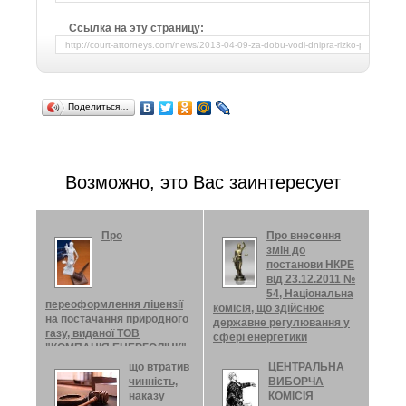
Ссылка на эту страницу:
Поделиться…
Возможно, это Вас заинтересует
Про
Про внесення
змін до
постанови НКРЕ
від 23.12.2011 №
54, Національна
переоформлення ліцензії
комісія, що здійснює
на постачання природного
державне регулювання у
газу, виданої ТОВ
сфері енергетики
"КОМПАНІЯ ЕНЕРГОЛІНК",
Про внесення змін до
Національна комісія, що
що втратив
ЦЕНТРАЛЬНА
постанови НКРЕ від
здійснює державне
чинність,
ВИБОРЧА
23.12.2011 № 54 Відповідно
регулювання у сфері
наказу
КОМІСІЯ
до Закону України „Про
енергетики