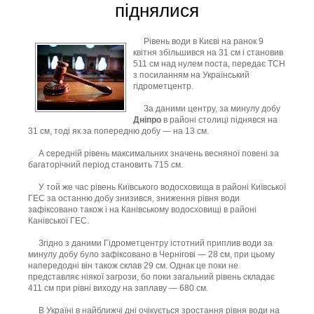
піднялися
Рівень води в Києві на ранок 9
квітня збільшився на 31 см і становив
511 см над нулем поста, передає ТСН
з посиланням на Український
гідрометцентр.
За даними центру, за минулу добу
Дніпро
в районі столиці піднявся на
31 см, тоді як за попередню добу — на 13 см.
А середній рівень максимальних значень весняної повені за
багаторічний період становить 715 см.
У той же час рівень Київського водосховища в районі Київської
ГЕС за останню добу знизився, зниження рівня води
зафіксовано також і на Канівському водосховищі в районі
Канівської ГЕС.
Згідно з даними Гідрометцентру істотний приплив води за
минулу добу було зафіксовано в Чернігові — 28 см, при цьому
напередодні він також склав 29 см. Однак це поки не
представляє ніякої загрози, бо поки загальний рівень складає
411 см при рівні виходу на заплаву — 680 см.
В Україні в найближчі дні очікується зростання рівня води на