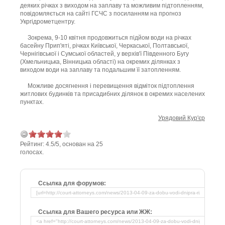
деяких річках з виходом на заплаву та можливим підтопленням,
повідомляється на сайті ГСЧС з посиланням на прогноз
Укргідрометцентру.
Зокрема, 9-10 квітня продовжиться підйом води на річках
басейну Прип'яті, річках Київської, Черкаської, Полтавської,
Чернігівської і Сумської областей, у верхів'ї Південного Бугу
(Хмельницька, Вінницька області) на окремих ділянках з
виходом води на заплаву та подальшим її затопленням.
Можливе досягнення і перевищення відміток підтоплення
житлових будинків та присадибних ділянок в окремих населених
пунктах.
Урядовий Кур'єр
Рейтинг:
4.5
/
5
, основан на
25
голосах.
Ссылка для форумов:
Ссылка для Вашего ресурса или ЖЖ: