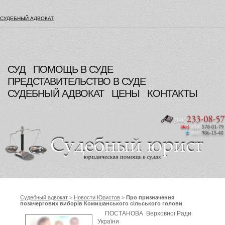
СУДЕБНЫЙ АДВОКАТ
СУД
ПОМОЩЬ В СУДЕ
ПРЕДСТАВИТЕЛЬСТВО В СУДЕ
СУДЕБНЫЙ АДВОКАТ
ЦЕНЫ
КОНТАКТЫ
Судебный адвокат
>
Новости Юристов
>
Про призначення
позачергових виборів Комишанського сільського голови
(Комишанська сільська рада Охтирського району Сумської
ПОСТАНОВА Верховної Ради
області), Верховна Рада України
України