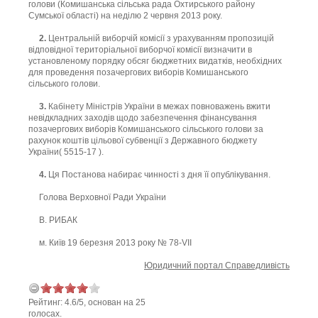
голови (Комишанська сільська рада Охтирського району
Сумської області) на неділю 2 червня 2013 року.
2.
Центральній виборчій комісії з урахуванням пропозицій
відповідної територіальної виборчої комісії визначити в
установленому порядку обсяг бюджетних видатків, необхідних
для проведення позачергових виборів Комишанського
сільського голови.
3.
Кабінету Міністрів України в межах повноважень вжити
невідкладних заходів щодо забезпечення фінансування
позачергових виборів Комишанського сільського голови за
рахунок коштів цільової субвенції з Державного бюджету
України( 5515-17 ).
4.
Ця Постанова набирає чинності з дня її опублікування.
Голова Верховної Ради України
В. РИБАК
м. Київ 19 березня 2013 року № 78-VII
Юридичний портал Справедливість
Рейтинг:
4.6
/
5
, основан на
25
голосах.