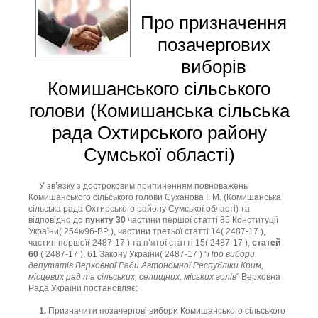
Про призначення
позачергових
виборів
Комишанського сільського
голови (Комишанська сільська
рада Охтирського району
Сумської області)
У зв’язку з достроковим припиненням повноважень
Комишанського сільського голови Суханова І. М. (Комишанська
сільська рада Охтирського району Сумської області) та
відповідно до
пункту 30
частини першої статті 85 Конституції
України( 254к/96-ВР ), частини третьої статті 14( 2487-17 ),
частин першої( 2487-17 ) та п’ятої статті 15( 2487-17 ),
статей
60
( 2487-17 ), 61 Закону України( 2487-17 ) "
Про вибори
депутатів Верховної Ради Автономної Республіки Крим,
місцевих рад та сільських, селищних, міських голів
" Верховна
Рада України постановляє:
1.
Призначити позачергові вибори Комишанського сільського