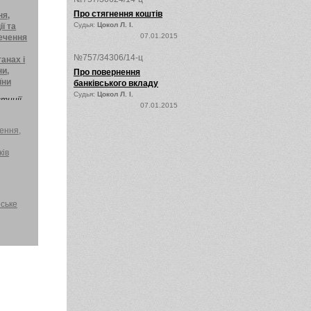
Про стягнення коштів
ня,
Судья:
Цокол Л. І.
ї та
07.01.2015
печення
№757/34306/14-ц
анах і
ни,
Про повернення
їни
банківського вкладу
Судья:
Цокол Л. І.
тиції
07.01.2015
86 Про
ення
ення,
ші
ції та
ків
вного
х
ське