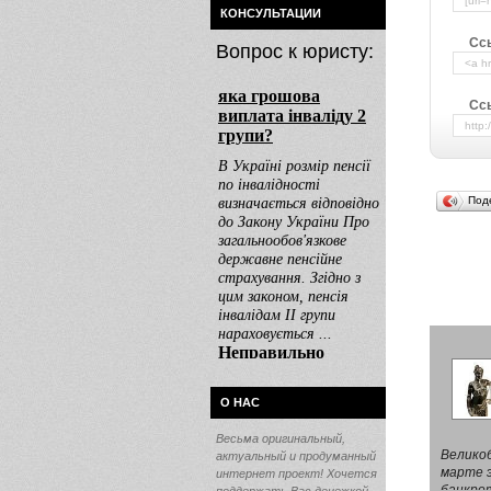
КОНСУЛЬТАЦИИ
Сс
Вопрос к юристу:
Ссы
Под
О НАС
Весьма оригинальный,
Великоб
актуальный и продуманный
марте э
интернет проект! Хочется
банкрот