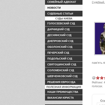
СЕМЕЙНЫЙ АДВОКАТ
Судебный 
НОВОСТИ
СУДЕБНЫЕ СТАТЬИ
СУДЫ КИЕВА
ГОЛОСЕЕВСКИЙ СУД
ДАРНИЦКИЙ СУД
ДЕСНЯНСКИЙ СУД
ДНЕПРОВСКИЙ СУД
ОБОЛОНСКИЙ СУД
ПЕЧЕРСКИЙ СУД
ПОДОЛЬСКИЙ СУД
пам’ять л
СВЯТОШИНСКИЙ СУД
СОЛОМЕНСКИЙ СУД
ШЕВЧЕНКОВСКИЙ СУД
РЕШЕНИЯ ЕВРОСУДА
Рейтинг:
голосах.
ПОЛЕЗНАЯ ИНФОРМАЦИЯ
НАШИ ПРЕИМУЩЕСТВА
ВАКАНСИИ ЮРИСТА
Сс