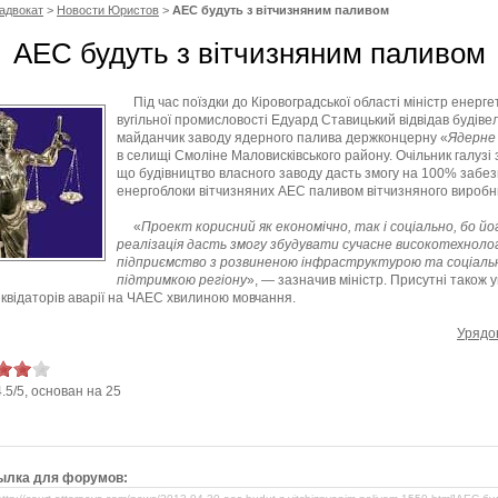
адвокат
>
Новости Юристов
>
АЕС будуть з вітчизняним паливом
АЕС будуть з вітчизняним паливом
Під час поїздки до Кіровоградської області міністр енерге
вугільної промисловості Едуард Ставицький відвідав будіве
майданчик заводу ядерного палива держконцерну «
Ядерне
в селищі Смоліне Маловисківського району. Очільник галузі 
що будівництво власного заводу дасть змогу на 100% забе
енергоблоки вітчизняних АЕС паливом вітчизняного виробн
«
Проект корисний як економічно, так і соціально, бо йо
реалізація дасть змогу збудувати сучасне високотехноло
підприємство з розвиненою інфраструктурою та соціал
підтримкою регіону
», — зазначив міністр. Присутні також
іквідаторів аварії на ЧАЕС хвилиною мовчання.
Урядо
4.5
/
5
, основан на
25
ылка для форумов: