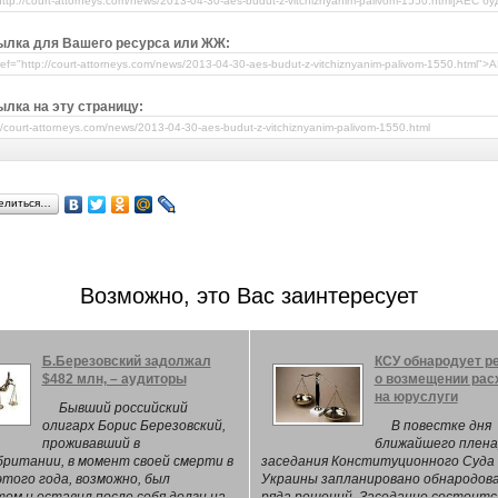
ылка для Вашего ресурса или ЖЖ:
лка на эту страницу:
елиться…
Возможно, это Вас заинтересует
Б.Березовский задолжал
КСУ обнародует р
$482 млн, – аудиторы
о возмещении рас
на юруслуги
Бывший российский
олигарх Борис Березовский,
В повестке дня
проживавший в
ближайшего плена
ритании, в момент своей смерти в
заседания Конституционного Суда
того года, возможно, был
Украины запланировано обнародов
ом и оставил после себя долги на
ряда решений. Заседание состоитс