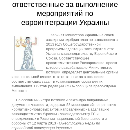
ответственные за выполнение
мероприятий по
евроинтеграции Украины
Кабинет Министров Украины на своем
заседании одобрил план по выполнению в
2013 году Общегосударственной
программы адаптации законодательства
Украины к законодательству Европейского
Союза. Соответствующее
правительственное Распоряжение, проект
которого разрабатывало Министерство
юстиции, определяет центральные органы
исполнительной власти, ответственные за выполнение
соответствующих задач, и устанавливает сроки для их
выполнения. Об этом редакции «
ЮП
» сообщила пресс-служба
Минюста.
По словам министра юстиции Александра Лавриновича,
документ, в частности, содержит 58 мероприятий по принятию
нормативно-правовых актов, направленных на адаптацию
законодательства Украины к законодательству ЕС и
определенных в Решении национальной безопасности и
обороны от 12 марта 2013 «
О неотложных мерах по
европейской интеграции Украины
».