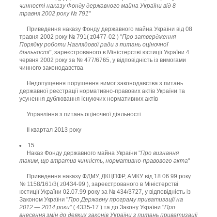
чинності наказу Фонду державного майна України від 8
травня 2002 року № 791
"
Приведення наказу Фонду державного майна України від 08
травня 2002 року № 791( z0477-02 ) "
Про затвердження
Порядку роботи Наглядової ради з питань оціночної
діяльності
", зареєстрованого в Міністерстві юстиції України 4
червня 2002 року за № 477/6765, у відповідність із вимогами
чинного законодавства
Недопущення порушення вимог законодавства з питань
державної реєстрації нормативно-правових актів України та
усунення дублювання існуючих нормативних актів
Управління з питань оціночної діяльності
II квартал 2013 року
15
Наказ Фонду державного майна України "
Про визнання
таким, що втратив чинність, нормативно-правового акта
"
Приведення наказу ФДМУ, ДКЦПФР, АМКУ від 18.06.99 року
№ 1158/161/3( z0434-99 ), зареєстрованого в Міністерстві
юстиції України 02.07.99 року за № 434/3727, у відповідність із
Законом України "
Про Державну програму приватизації на
2012 — 2014 роки
" ( 4335-17 ) та до Закону України "
Про
внесення змін до деяких законів України з питань приватизації