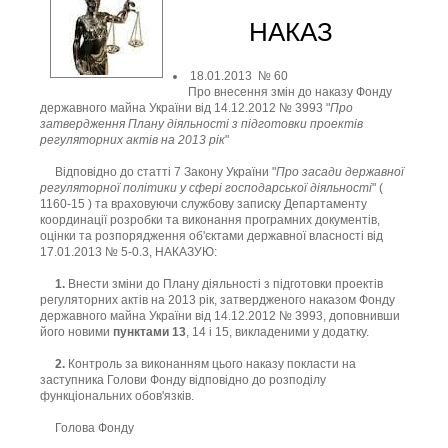
НАКАЗ
18.01.2013 № 60
Про внесення змін до наказу Фонду
державного майна України від 14.12.2012 № 3993 "
Про
затвердження Плану діяльності з підготовки проектів
регуляторних актів на 2013 рік
"
Відповідно до статті 7 Закону України "
Про засади державної
регуляторної політики у сфері господарської діяльності
" (
1160-15 ) та враховуючи службову записку Департаменту
координації розробки та виконання програмних документів,
оцінки та розпорядження об'єктами державної власності від
17.01.2013 № 5-0.3, НАКАЗУЮ:
1.
Внести зміни до Плану діяльності з підготовки проектів
регуляторних актів на 2013 рік, затвердженого наказом Фонду
державного майна України від 14.12.2012 № 3993, доповнивши
його новими
пунктами 13
, 14 і 15, викладеними у додатку.
2.
Контроль за виконанням цього наказу покласти на
заступника Голови Фонду відповідно до розподілу
функціональних обов'язків.
Голова Фонду