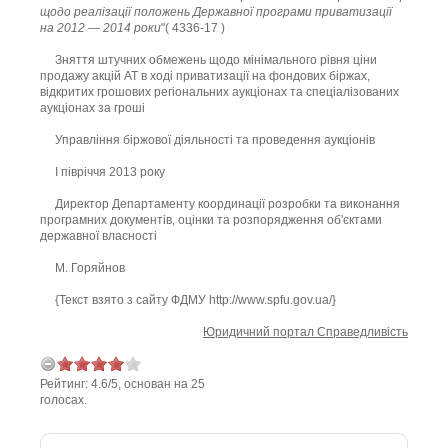
щодо реалізації положень Державної програми приватизації
на 2012 — 2014 роки
"( 4336-17 )
Зняття штучних обмежень щодо мінімального рівня ціни
продажу акцій АТ в ході приватизації на фондових біржах,
відкритих грошових регіональних аукціонах та спеціалізованих
аукціонах за гроші
Управління біржової діяльності та проведення аукціонів
I півріччя 2013 року
Директор Департаменту координації розробки та виконання
програмних документів, оцінки та розпорядження об'єктами
державної власності
М. Горяйнов
{Текст взято з сайту ФДМУ http://www.spfu.gov.ua/}
Юридичний портал Справедливість
Рейтинг:
4.6
/
5
, основан на
25
голосах.