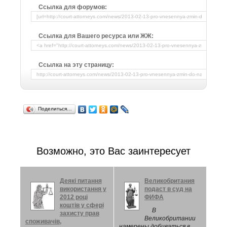
Ссылка для форумов:
Ссылка для Вашего ресурса или ЖЖ:
Ссылка на эту страницу:
Поделиться…
Возможно, это Вас заинтересует
Деякі питання
Великобритания
використання у
подаст в суд на
2012 році
ФИФА
коштів у сфері
В
захисту прав
Великобритании
споживачів,
намерены добиваться в