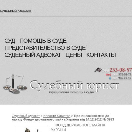
СУДЕБНЫЙ АДВОКАТ
СУД
ПОМОЩЬ В СУДЕ
ПРЕДСТАВИТЕЛЬСТВО В СУДЕ
СУДЕБНЫЙ АДВОКАТ
ЦЕНЫ
КОНТАКТЫ
Судебный адвокат
>
Новости Юристов
>
Про внесення змін до
наказу Фонду державного майна України від 14.12.2012 № 3993
"Про затвердження Плану діяльності з підготовки проектів
ФОНД ДЕРЖАВНОГО МАЙНА
регуляторних актів на 2013 рік", Фонд державного майна України
УКРАЇНИ