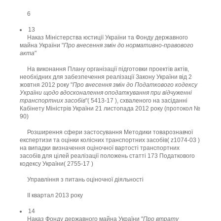
6
13
Наказ Міністерства юстиції України та Фонду державного
майна України "
Про внесення змін до нормативно-правового
акта
"
На виконання Плану організації підготовки проектів актів,
необхідних для забезпечення реалізації Закону України від 2
жовтня 2012 року "
Про внесення змін до Податкового кодексу
України щодо вдосконалення оподаткування при відчуженні
транспортних засобів
"( 5413-17 ), схваленого на засіданні
Кабінету Міністрів України 21 листопада 2012 року (протокол №
90)
Розширення сфери застосування Методики товарознавчої
експертизи та оцінки колісних транспортних засобів( z1074-03 )
на випадки визначення оціночної вартості транспортних
засобів для цілей реалізації положень статті 173 Податкового
кодексу України( 2755-17 )
Управління з питань оціночної діяльності
II квартал 2013 року
14
Наказ Фонду державного майна України "
Про втрату