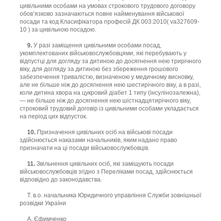
цивільними особами на умовах строкового трудового договору
обов’язково зазначаються повне найменування військової
посади та код Класифікатора професій ДК 003:2010( va327609-
10 ) за цивільною посадою.
9.
У разі заміщення цивільними особами посад,
укомплектованих військовослужбовцями, які перебувають у
відпустці для догляду за дитиною до досягнення нею трирічного
віку, для догляду за дитиною без збереження грошового
забезпечення тривалістю, визначеною у медичному висновку,
але не більше ніж до досягнення нею шестирічного віку, а в разі,
коли дитина хвора на цукровий діабет 1 типу (інсулінозалежна),
— не більше ніж до досягнення нею шістнадцятирічного віку,
строковий трудовий договір із цивільними особами укладається
на період цих відпусток.
10.
Призначення цивільних осіб на військові посади
здійснюється наказами начальників, яким надано право
призначати на ці посади військовослужбовців.
11.
Звільнення цивільних осіб, які заміщують посади
військовослужбовців згідно з Переліками посад, здійснюється
відповідно до законодавства.
Т. в.о. начальника Юридичного управління Служби зовнішньої
розвідки України
А. Єфимченко