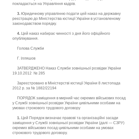
покладається на Управління кадрів.
3.
Юридичному управлінню подати цей наказ на державну
реєстрацію до Міністерства юстиції України в установленому
законодавством порядку.
4.
Цей наказ набирає чинності з дня його офіційного
опублікування.
Голова Служби
Г. Ілляшов
ЗАТВЕРДЖЕНО Наказ Служби зовнішньої розвідки України
19.10.2012 № 285
Зареєстровано в Міністерстві юстиції України 8 листопада
2012 р. за № 1882/22194
ПОРЯДОК заміщення в мирний час окремих військових посад
у Службі зовнішньої розвідки України цивільними особами на
умовах строкового трудового договору
1.
Цей Порядок визначає правові та організаційні засади
заміщення у Службі зовнішньої розвідки України (далі — СЗРУ)
окремих військових посад цивільними особами на умовах
строкового трудового договору.