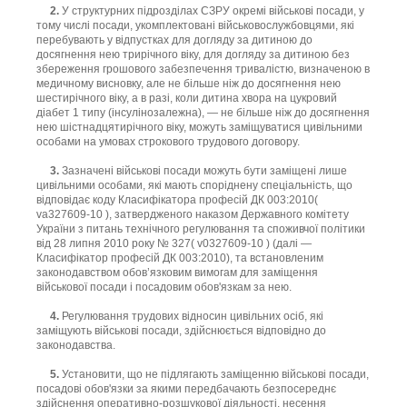
2.
У структурних підрозділах СЗРУ окремі військові посади, у
тому числі посади, укомплектовані військовослужбовцями, які
перебувають у відпустках для догляду за дитиною до
досягнення нею трирічного віку, для догляду за дитиною без
збереження грошового забезпечення тривалістю, визначеною в
медичному висновку, але не більше ніж до досягнення нею
шестирічного віку, а в разі, коли дитина хвора на цукровий
діабет 1 типу (інсулінозалежна), — не більше ніж до досягнення
нею шістнадцятирічного віку, можуть заміщуватися цивільними
особами на умовах строкового трудового договору.
3.
Зазначені військові посади можуть бути заміщені лише
цивільними особами, які мають споріднену спеціальність, що
відповідає коду Класифікатора професій ДК 003:2010(
va327609-10 ), затвердженого наказом Державного комітету
України з питань технічного регулювання та споживчої політики
від 28 липня 2010 року № 327( v0327609-10 ) (далі —
Класифікатор професій ДК 003:2010), та встановленим
законодавством обов’язковим вимогам для заміщення
військової посади і посадовим обов'язкам за нею.
4.
Регулювання трудових відносин цивільних осіб, які
заміщують військові посади, здійснюється відповідно до
законодавства.
5.
Установити, що не підлягають заміщенню військові посади,
посадові обов'язки за якими передбачають безпосереднє
здійснення оперативно-розшукової діяльності, несення