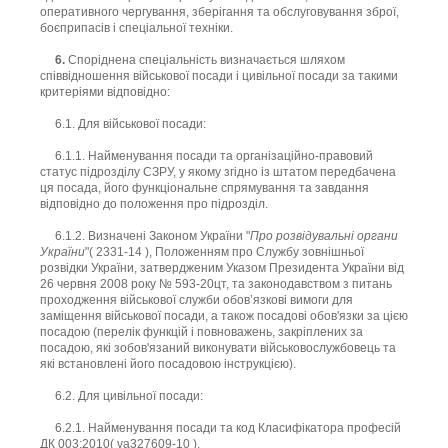
оперативного чергування, зберігання та обслуговування зброї,
боєприпасів і спеціальної техніки.
6.
Споріднена спеціальність визначається шляхом
співвідношення військової посади і цивільної посади за такими
критеріями відповідно:
6.1. Для військової посади:
6.1.1. Найменування посади та організаційно-правовий
статус підрозділу СЗРУ, у якому згідно із штатом передбачена
ця посада, його функціональне спрямування та завдання
відповідно до положення про підрозділ.
6.1.2. Визначені Законом України "
Про розвідувальні органи
України
"( 2331-14 ), Положенням про Службу зовнішньої
розвідки України, затвердженим Указом Президента України від
26 червня 2008 року № 593-20цт, та законодавством з питань
проходження військової служби обов’язкові вимоги для
заміщення військової посади, а також посадові обов'язки за цією
посадою (перелік функцій і повноважень, закріплених за
посадою, які зобов'язаний виконувати військовослужбовець та
які встановлені його посадовою інструкцією).
6.2. Для цивільної посади:
6.2.1. Найменування посади та код Класифікатора професій
ДК 003:2010( va327609-10 ).