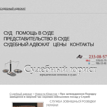
СУДЕБНЫЙ АДВОКАТ
СУД
ПОМОЩЬ В СУДЕ
ПРЕДСТАВИТЕЛЬСТВО В СУДЕ
СУДЕБНЫЙ АДВОКАТ
ЦЕНЫ
КОНТАКТЫ
Судебный адвокат
>
Новости Юристов
>
Про затвердження Порядку
заміщення в мирний час окремих військових посад у Службі
зовнішньої розвідки України цивільними особами на умовах
СЛУЖБА ЗОВНІШНЬОЇ РОЗВІДКИ
строкового трудового договору, Служба зовнішньої розвідки
УКРАЇНИ
України