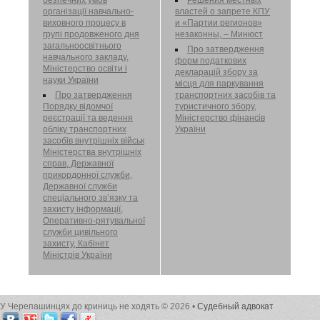
організації навчально-
властей о запрете КПУ
виховного процесу в
и «Партии регионов»
групі продовженого дня
незаконны, – Минюст
загальноосвітнього
Про затвердження
навчального закладу,
форм податкових
Міністерство освіти і
декларацій збору за
науки України
місця для паркування
Про затвердження
транспортних засобів та
Порядку відомчої
туристичного збору,
реєстрації та ведення
Міністерство фінансів
обліку транспортних
України
засобів внутрішніх військ
Міністерства внутрішніх
справ, Державної
прикордонної служби,
Державної служби
спеціального зв’язку та
захисту інформації,
Оперативно-рятувальної
служби цивільного
захисту, Кабінет
Міністрів України
У Черепашинцях до криниць не ходять © 2026 •
Судебный адвокат