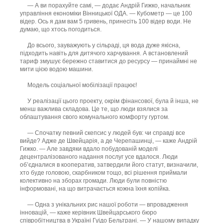
— А ви порахуйте самі, — додає Андрій Гижко, начальник
управління економіки Вінницької ОДА. — Кубометр — це 100
відер. Ось я дам вам 5 гривень, принесіть 100 відер води. Не
думаю, що хтось погодиться.
До всього, зауважують у сільраді, ця вода дуже якісна,
підходить навіть для дитячого харчування. А встановлений
тариф змушує бережно ставитися до ресурсу — принаймні не
мити цією водою машини.
Модель соціальної мобілізації працює!
У реалізації цього проекту, окрім фінансової, була й інша, не
менш важлива складова. Це те, що люди взялися за
облаштування свого комунального комфорту гуртом.
— Спочатку певний скепсис у людей був: чи справді все
вийде? Адже де Швейцарія, а де Черепашинці, — каже Андрій
Гижко. — Але завдяки вдало побудованій моделі
децентралізованого надання послуг усе вдалося. Люди
об’єдналися в кооператив, затвердили його статут, визначили,
хто буде головою, скарбником тощо, всі рішення приймали
колективно на зборах громади. Люди були повністю
інформовані, на що витрачається кожна їхня копійка.
— Одна з унікальних рис нашої роботи — впровадження
інновацій, — каже керівник Швейцарського бюро
співробітництва в Україні Гуідо Бельтрані. — У нашому випадку