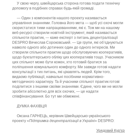
У свою чергу, швейцарська сторона готова подати технічну
допомогу в подібних справах будь-якій громаді.
— Один з компонентів нашого проекту називається
управління знаннями. Головна його мета — щоб усі охочі могли
скористатися тими напрацюваннями, які є. Тож ми на нашому
веб-ресурсі створили новітній інструмент, який називається
спільноти практик, — каже експерт з питань децентралізації
DESPRO Вячеслав Сороковський. — Це групи, які об’єднуються
навколо одного або дотичних один до одного інтересів. Ми
створили спільноти практик щодо обслуговуючих кооперативів,
щодо бухгалтерського обліку цих кооперативів тощо. Учасником
цих спільнот може бути кожен, хто готовий братися за
поліпшення комунального комфорту. Ми завжди готові надати
консультації з тих питань, які цікавлять людей. Крім того,
видаємо публікації, навчальні посібники нормативно-
методичного характеру. Та й учасники спільнот практик готові
поділитися з іншими своїми знаннями. Єдине, чого ми не могли
зробити абсолютно для всіх охочих, — це надати
співфінансування. Бо тут ми обмежені.
ДУМКА ФАХІВЦЯ
Оксана ГАРНЕЦЬ, керівник Швейцарсько-українського
проекту «
Підтримка децентралізації в Україні
» DESPRO:
Урядовий Кур'єр