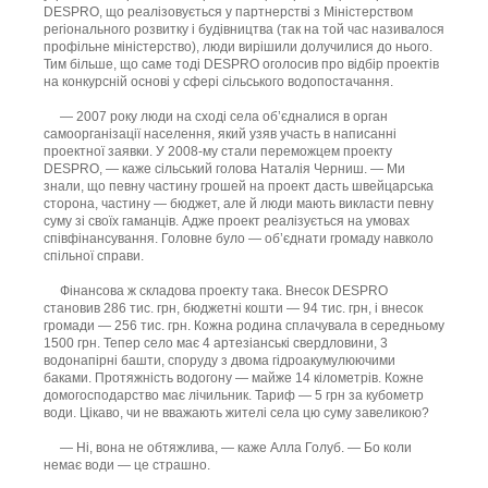
DESPRO, що реалізовується у партнерстві з Міністерством
регіонального розвитку і будівництва (так на той час називалося
профільне міністерство), люди вирішили долучилися до нього.
Тим більше, що саме тоді DESPRO оголосив про відбір проектів
на конкурсній основі у сфері сільського водопостачання.
— 2007 року люди на сході села об’єдналися в орган
самоорганізації населення, який узяв участь в написанні
проектної заявки. У 2008-му стали переможцем проекту
DESPRO, — каже сільський голова Наталія Черниш. — Ми
знали, що певну частину грошей на проект дасть швейцарська
сторона, частину — бюджет, але й люди мають викласти певну
суму зі своїх гаманців. Адже проект реалізується на умовах
співфінансування. Головне було — об’єднати громаду навколо
спільної справи.
Фінансова ж складова проекту така. Внесок DESPRO
становив 286 тис. грн, бюджетні кошти — 94 тис. грн, і внесок
громади — 256 тис. грн. Кожна родина сплачувала в середньому
1500 грн. Тепер село має 4 артезіанські свердловини, 3
водонапірні башти, споруду з двома гідроакумулюючими
баками. Протяжність водогону — майже 14 кілометрів. Кожне
домогосподарство має лічильник. Тариф — 5 грн за кубометр
води. Цікаво, чи не вважають жителі села цю суму завеликою?
— Ні, вона не обтяжлива, — каже Алла Голуб. — Бо коли
немає води — це страшно.