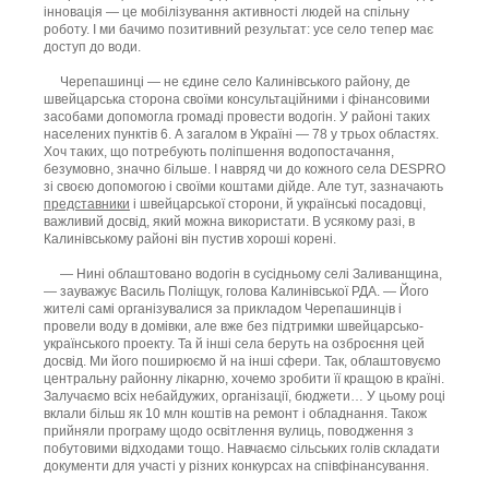
інновація — це мобілізування активності людей на спільну
роботу. І ми бачимо позитивний результат: усе село тепер має
доступ до води.
Черепашинці — не єдине село Калинівського району, де
швейцарська сторона своїми консультаційними і фінансовими
засобами допомогла громаді провести водогін. У районі таких
населених пунктів 6. А загалом в Україні — 78 у трьох областях.
Хоч таких, що потребують поліпшення водопостачання,
безумовно, значно більше. І навряд чи до кожного села DESPRO
зі своєю допомогою і своїми коштами дійде. Але тут, зазначають
представники
і швейцарської сторони, й українські посадовці,
важливий досвід, який можна використати. В усякому разі, в
Калинівському районі він пустив хороші корені.
— Нині облаштовано водогін в сусідньому селі Заливанщина,
— зауважує Василь Поліщук, голова Калинівської РДА. — Його
жителі самі організувалися за прикладом Черепашинців і
провели воду в домівки, але вже без підтримки швейцарсько-
українcького проекту. Та й інші села беруть на озброєння цей
досвід. Ми його поширюємо й на інші сфери. Так, облаштовуємо
центральну районну лікарню, хочемо зробити її кращою в країні.
Залучаємо всіх небайдужих, організації, бюджети… У цьому році
вклали більш як 10 млн коштів на ремонт і обладнання. Також
прийняли програму щодо освітлення вулиць, поводження з
побутовими відходами тощо. Навчаємо сільських голів складати
документи для участі у різних конкурсах на співфінансування.