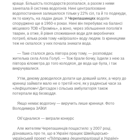
краще. Більшість господарств розпалася, а разом з ними
занепала й система водогонів. Нині централізоване
водопостачання залишилося тільки у 22% сіл, та й то подекуди,
як то кажуть, на ладан дише. У
Черепашинцях
водогін
споруджено ще в 1960-х роках. Нині він перебуває на балансі
місцевого ТОВ «
Промінь
», а воно, через збільшення поголів’я
тварин, а отже, й рівня споживання води для виробничих
потреб, кілька років тому «
відрізало
» воду людям. Із криницями
теж не склалося: у них почала зникати вода.
— Таке сталося десь півтора року тому, — розповідає
жителька села Алла Голуб. — Тож брали бочку, їздили з нею за
півтора кілометра до того колодязя, де вода ще була, і так
викручувалися.
Утім, декому доводилося долати ще довший шлях, а чергу до
криниці займати мало не о третій ночі, як у радянські часи за
«
дефіцитом
»! Дитсадок і сільська амбулаторія також
потерпали від безводдя.
Якщо немає водогону — виручить лише криниця. Фото
Володимира ЗAЇКИ
Об’єдналися — виграли конкурс
Але жителям Черепашинців пощастило: у 2007 році,
дізнавшись про те, що в Україні працює Швейцарсько-
український проект «
Підтримка децентралізації в Україні
»