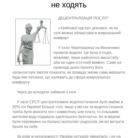
не ходять
ДЕЦЕНТРАЛІЗАЦІЯ ПОСЛУГ
«
Урядовий кур’єр
» дізнався, як на
селі можна облаштувати комунальний
комфорт
У село Черепашинці на Вінниччині
провели водогін. Це була б подія,
можливо, лише районного масштабу,
аби не один істотний момент. Саме на
прикладі цього проекту його
організатори змогли показати, як громада зможе сама вирішити
будь-яке питання, що належить до сфери комунального
комфорту.
Чергу до колодязя займали з ночі
У часи СРСР централізоване водопостачання було майже в
50% сіл України! Більше того, якщо у містах за водопостачання
треба було вносити хоч і символічну, але плату, то сільським
жителям воду подавали здебільшого безплатно. Бо ж мережі
були переважно на балансі колгоспів і радгоспів, які всі витрати
брали на себе.
За роки ж незалежності України ситуація змінилася, і не на