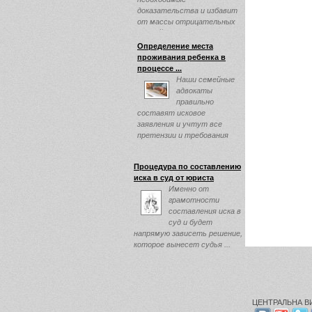
доказательства и избавит
от массы отрицательных
эмоций ...
Определение места
проживания ребенка в
процессе ...
Наши семейные
адвокаты
правильно
составят исковое
заявления и учтут все
претензии и требования
клиента, и обязательно
прислушаются ...
Процедура по составлению
иска в суд от юриста
Именно от
грамотности
составления иска в
суд и будет
напрямую зависеть решение,
которое вынесет судья ...
ЦЕНТРАЛЬНА ВИ