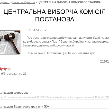
адвокат
>
Новости Юристов
>
ЦЕНТРАЛЬНА ВИБОРЧА КОМІСІЯ ПОСТАНОВА
ЦЕНТРАЛЬНА ВИБОРЧА КОМІСІЯ
ПОСТАНОВА
ВИБОРИ-2012
Про реєстрацію кандидатів у народні депутати України, вк
до виборчого списку Партії Зелених України, у загальнодерж
багатомандатному виборчому окрузі
Повний текст Постанови ЦВК № 475 читайте тут:
Урядо
4.9
/
5
, основан на
25
ылка для форумов:
ылка для Вашего ресурса или ЖЖ: