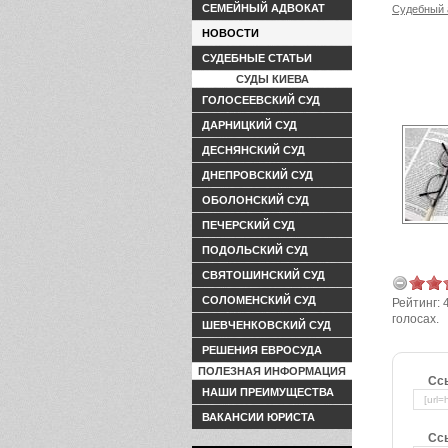
СЕМЕЙНЫЙ АДВОКАТ
Судебный 
НОВОСТИ
СУДЕБНЫЕ СТАТЬИ
СУДЫ КИЕВА
ГОЛОСЕЕВСКИЙ СУД
ДАРНИЦКИЙ СУД
ДЕСНЯНСКИЙ СУД
ДНЕПРОВСКИЙ СУД
ОБОЛОНСКИЙ СУД
ПЕЧЕРСКИЙ СУД
ПОДОЛЬСКИЙ СУД
СВЯТОШИНСКИЙ СУД
СОЛОМЕНСКИЙ СУД
Рейтинг:
голосах.
ШЕВЧЕНКОВСКИЙ СУД
РЕШЕНИЯ ЕВРОСУДА
ПОЛЕЗНАЯ ИНФОРМАЦИЯ
Сс
НАШИ ПРЕИМУЩЕСТВА
ВАКАНСИИ ЮРИСТА
Сс