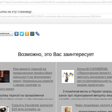
лка на эту страницу:
елиться…
Возможно, это Вас заинтересует
Про видачу ліцензії на
Олексій СОЛОВЙОВ:
провадження професійної
«Ліцензування імпорту 
діяльності на фондовому
змусить іноземного ви
ринку, Національна комісія
нести відповідальніст
з цінних паперів та
нашим пацієнтом»
ого ринку
З початком весни в Україні запра
идачу ліцензії на провадження
закон про ліцензування імпорту лік
йної діяльності на фондовому ринку
засобів, ухвалений парламентом тор
умками розгляду заяви та
липні. Відтепер усі імпортери ліків
Соцсеть Facebook заплатит
Чому дешевшає золоте 
нтів, поданих ТОВАРИСТВОМ З
іноземного виробництва зобовязані
$10 млн штрафа за
ЕНОЮ ВІДПОВІДАЛЬНІСТЮ
отримувати ...
Натруджені влітку, ве