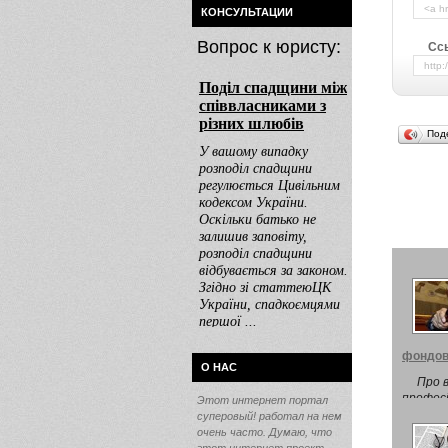
КОНСУЛЬТАЦИИ
Вопрос к юристу:
Ссы
Под
фондов
О НАС
Про в
професі
Этот интернет портал
За підс
суперовый! работал на нем
докуме
очень часто. Думаю, что
ОБМЕЖ