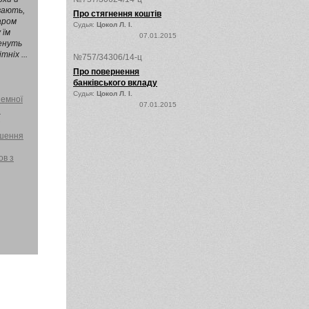
вають,
Про стягнення коштів
аром
Судья:
Цокол Л. І.
 їм
07.01.2015
енуть
тніх ...
№757/34306/14-ц
Про повернення
банківського вкладу
Судья:
Цокол Л. І.
земної
07.01.2015
и
ушення
ов з