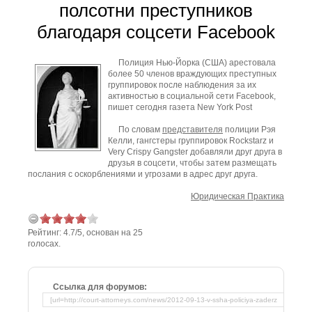
полсотни преступников
благодаря соцсети Facebook
Полиция Нью-Йорка (США) арестовала
более 50 членов враждующих преступных
группировок после наблюдения за их
активностью в социальной сети Facebook,
пишет сегодня газета New York Post
По словам
представителя
полиции Рэя
Келли, гангстеры группировок Rockstarz и
Very Crispy Gangster добавляли друг друга в
друзья в соцсети, чтобы затем размещать
послания с оскорблениями и угрозами в адрес друг друга.
Юридическая Практика
Рейтинг:
4.7
/
5
, основан на
25
голосах.
Ссылка для форумов: