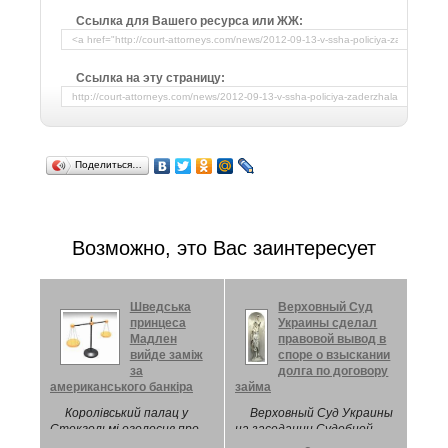
Ссылка для Вашего ресурса или ЖЖ:
Ссылка на эту страницу:
Поделиться…
Возможно, это Вас заинтересует
Шведська
Верховный Суд
принцеса
Украины сделал
Мадлен
правовой вывод в
вийде заміж
споре о взыскании
за
долга по договору
американського банкіра
займа
Королівський палац у
Верховный Суд Украины
Стокгольмі оголосив про
на заседании Судебной
заручення принцеси
палаты по гражданским