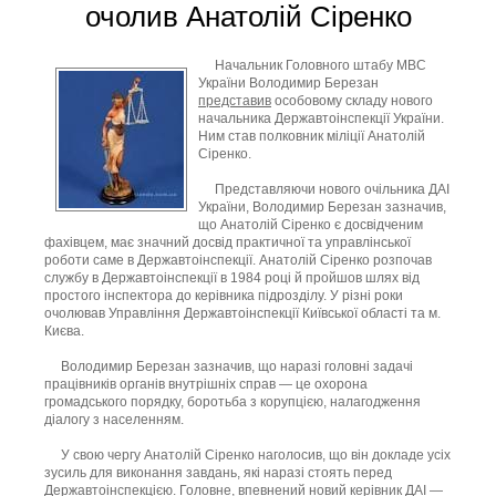
очолив Анатолій Сіренко
Начальник Головного штабу МВС
України Володимир Березан
представив
особовому складу нового
начальника Державтоінспекції України.
Ним став полковник міліції Анатолій
Сіренко.
Представляючи нового очільника ДАІ
України, Володимир Березан зазначив,
що Анатолій Сіренко є досвідченим
фахівцем, має значний досвід практичної та управлінської
роботи саме в Державтоінспекції. Анатолій Сіренко розпочав
службу в Державтоінспекції в 1984 році й пройшов шлях від
простого інспектора до керівника підрозділу. У різні роки
очолював Управління Державтоінспекції Київської області та м.
Києва.
Володимир Березан зазначив, що наразі головні задачі
працівників органів внутрішніх справ — це охорона
громадського порядку, боротьба з корупцією, налагодження
діалогу з населенням.
У свою чергу Анатолій Сіренко наголосив, що він докладе усіх
зусиль для виконання завдань, які наразі стоять перед
Державтоінспекцією. Головне, впевнений новий керівник ДАІ —