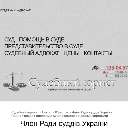
СУДЕБНЫЙ АДВОКАТ
СУД
ПОМОЩЬ В СУДЕ
ПРЕДСТАВИТЕЛЬСТВО В СУДЕ
СУДЕБНЫЙ АДВОКАТ
ЦЕНЫ
КОНТАКТЫ
Судебный адвокат
>
Новости Юристов
>
Член Ради суддів України
Павло Гвоздик висловив занепокоєння останніми спробами
тиску на суддів та зажадав від Верховної Ради України прийняття
Член Ради суддів України
законів