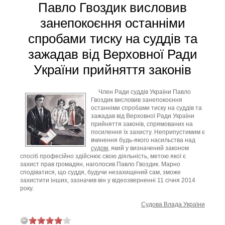
Павло Гвоздик висловив
занепокоєння останніми
спробами тиску на суддів та
зажадав від Верховної Ради
України прийняття законів
Член Ради суддів України Павло
Гвоздик висловив занепокоєння
останніми спробами тиску на суддів та
зажадав від Верховної Ради України
прийняття законів, спрямованих на
посилення їх захисту. Неприпустимим є
вчинення будь-якого насильства над
судом
, який у визначений законом
спосіб професійно здійснює свою діяльність, метою якої є
захист прав громадян, наголосив Павло Гвоздик. Марно
сподіватися, що суддя, будучи незахищений сам, зможе
захистити інших, зазначив він у відеозверненні 11 січня 2014
року.
Судова Влада України