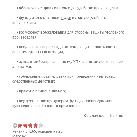
• обеспечение прав лиц в ходе досудебного производства;
• функции следственного
судьи
в ходе досудебного
производства;
• возможности обжалования для стороны защиты уголовного
производства;
• актуальные вопросы
адвокатуры
, защита прав адвоката,
реформа уголовной юстиции;
• адвокатский запрос по новому УПК, гарантии деятельности
адвокатуры;
• соблюдение прав человека при проведении негласных
следственных действий;
• практика применения мер;
• осуществление прокурором функции процессуального
руководства: особенности применения;
Юридическая Практика
Рейтинг:
4.8
/
5
, основан на
25
голосах.