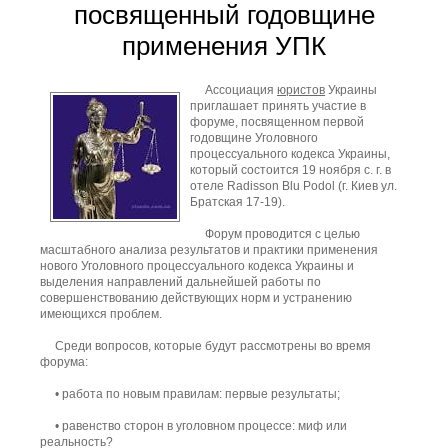
посвященный годовщине
применения УПК
Ассоциация
юристов
Украины
приглашает принять участие в
форуме, посвященном первой
годовщине Уголовного
процессуального кодекса Украины,
который состоится 19 ноября с. г. в
отеле Radisson Blu Podol (г. Киев ул.
Братская 17-19).
Форум проводится с целью
масштабного анализа результатов и практики применения
нового Уголовного процессуального кодекса Украины и
выделения направлений дальнейшей работы по
совершенствованию действующих норм и устранению
имеющихся проблем.
Среди вопросов, которые будут рассмотрены во время
форума:
• работа по новым правилам: первые результаты;
• равенство сторон в уголовном процессе: миф или
реальность?