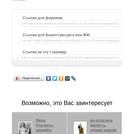
Ссылка для форумов:
Ссылка для Вашего ресурса или ЖЖ:
Ссылка на эту страницу:
Поделиться…
Возможно, это Вас заинтересует
Люди
що втратили
благають:
чинність,
закрийте
деяких наказів