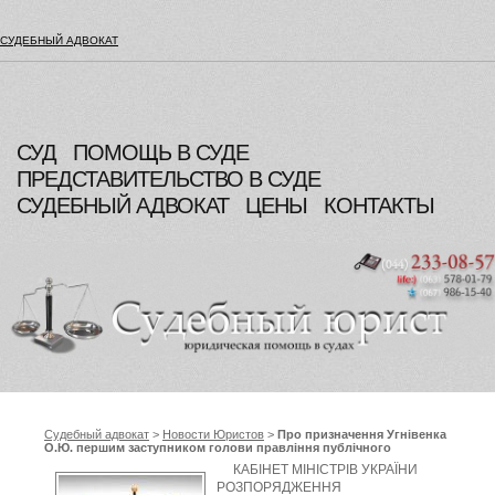
СУДЕБНЫЙ АДВОКАТ
СУД
ПОМОЩЬ В СУДЕ
ПРЕДСТАВИТЕЛЬСТВО В СУДЕ
СУДЕБНЫЙ АДВОКАТ
ЦЕНЫ
КОНТАКТЫ
Судебный адвокат
>
Новости Юристов
>
Про призначення Угнівенка
О.Ю. першим заступником голови правління публічного
акціонерного товариства “Національна акціонерна компанія
КАБІНЕТ МІНІСТРІВ УКРАЇНИ
“Укрсвітлолізинг”, Кабінет Міністрів України
РОЗПОРЯДЖЕННЯ