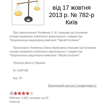
від 17 жовтня
2013 р. № 782-р
Київ
Про призначення Угнівенка О. Ю. першим заступником
голови правління публічного акціонерного товариства
"Національна акціонерна компанія "Укрсвітлолізинг"
Призначити Угнівенка Олега Юрійовича першим заступником
голови правління публічного акціонерного товариства
"Національна акціонерна компанія "Укрсвітлолізинг".
Прем'єр-міністр України
М. АЗАРОВ
Інд. 19
Юридичний портал Справедливість
Рейтинг:
4.8
/
5
, основан на
25
голосах.