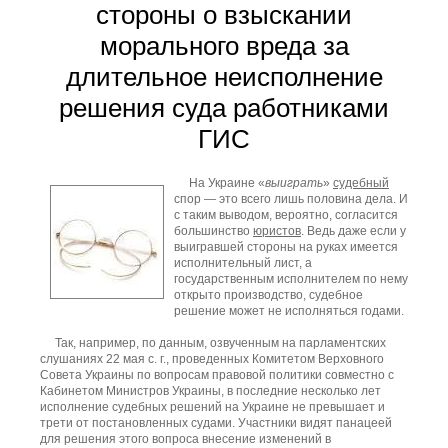
стороны о взыскании
морального вреда за
длительное неисполнение
решения суда работниками
ГИС
На Украине «
выиграть
»
судебный
спор — это всего лишь половина дела. И
с таким выводом, вероятно, согласится
большинство
юристов
. Ведь даже если у
выигравшей стороны на руках имеется
исполнительный лист, а
государственным исполнителем по нему
открыто производство, судебное
решение может не исполняться годами.
Так, например, по данным, озвученным на парламентских
слушаниях 22 мая с. г., проведенных Комитетом Верховного
Совета Украины по вопросам правовой политики совместно с
Кабинетом Министров Украины, в последние несколько лет
исполнение судебных решений на Украине не превышает и
трети от постановленных судами. Участники видят панацеей
для решения этого вопроса внесение изменений в