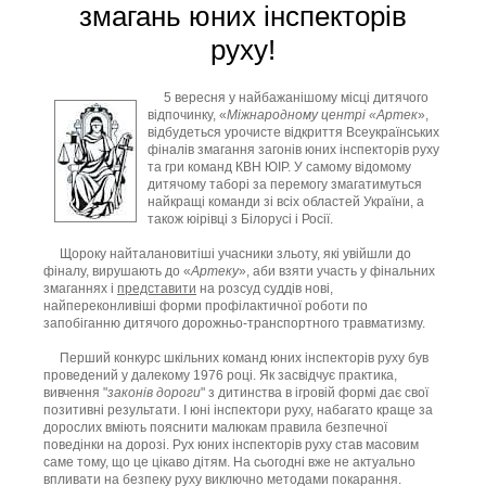
змагань юних інспекторів
руху!
5 вересня у найбажанішому місці дитячого
відпочинку, «
Міжнародному центрі «Артек
»,
відбудеться урочисте відкриття Всеукраїнських
фіналів змагання загонів юних інспекторів руху
та гри команд КВН ЮІР. У самому відомому
дитячому таборі за перемогу змагатимуться
найкращі команди зі всіх областей України, а
також юірівці з Білорусі і Росії.
Щороку найталановитіші учасники зльоту, які увійшли до
фіналу, вирушають до «
Артеку
», аби взяти участь у фінальних
змаганнях і
представити
на розсуд суддів нові,
найпереконливіші форми профілактичної роботи по
запобіганню дитячого дорожньо-транспортного травматизму.
Перший конкурс шкільних команд юних інспекторів руху був
проведений у далекому 1976 році. Як засвідчує практика,
вивчення "
законів дороги
" з дитинства в ігровій формі дає свої
позитивні результати. І юні інспектори руху, набагато краще за
дорослих вміють пояснити малюкам правила безпечної
поведінки на дорозі. Рух юних інспекторів руху став масовим
саме тому, що це цікаво дітям. На сьогодні вже не актуально
впливати на безпеку руху виключно методами покарання.