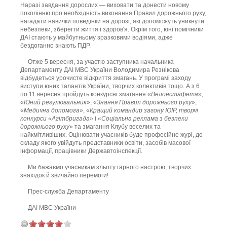
Наразі завдання дорослих — виховати та донести новому
поколінню про необхідність виконання Правил дорожнього руху,
нагадати навички поведінки на дорозі, які допоможуть уникнути
небезпеки, зберегти життя і здоров'я. Окрім того, юні помічники
ДАІ стають у майбутньому зразковими водіями, адже
бездоганно знають ПДР.
Отже 5 вересня, за участю заступника начальника
Департаменту ДАІ МВС України Володимира Резнікова
відбудеться урочисте відкриття змагань. У програмі заходу
виступи юних талантів України, творчих колективів тощо. А з 6
по 11 вересня пройдуть конкурсні змагання «
Велоестафета
»,
«
Юний регулювальник
», «
Знання Правил дорожнього руху
»,
«
Медична допомога
», «
Кращий командир загону ЮІР, творчі
конкурси «Агітбригада
» і «
Соціальна реклама з безпеки
дорожнього руху
» та змагання Клубу веселих та
найкмітливіших. Оцінювати учасників буде професійне журі, до
складу якого увійдуть представники освіти, засобів масової
інформації, працівники Державтоінспекції.
Ми бажаємо учасникам зльоту гарного настрою, творчих
знахідок й звичайно перемоги!
Прес-служба Департаменту
ДАІ МВС України