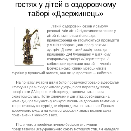
гостях у дітей в оздоровчому
таборі «Дзержинець»
Літній оздоровчий сезон у самому
розпалі. Аби літній відпочинок залишив у
дітей тільки приємні спогади,
правоохоронці не втомлюються проводити
у літніх таборах цікаві профілактичні
зустрічі. Днями такий захід проведи
працівники ДАІ Луганщини у дитячому
оздоровчому таборі «
Дзержинець
». З
собою вони привезли гостей — членів
Всеукраїнської спілки мотоциклістів
України у Луганській області, або якщо простіше — байкерів.
На початку зустрічі дітям було продемонстровано відеофільм
«
Історія Правил дорожнього руху
», після перегляду якого,
працівники ДАІ провели вікторину, ставлячи питання за
сюжетом фільму. Потім хлопчики й дівчатка розбившись на
команди, брали участь у конкурсі пісень на дорожню тематику. У
теоретичному конкурсі діти відповідали на питання з Правил
дорожнього руху, а на конкурсі дорожніх знаків розповідали
призначення кожного з них.
Після чого з профілактичною бесідою виступили
представники
Всеукраїнського союзу мотоциклістів, які нагадали