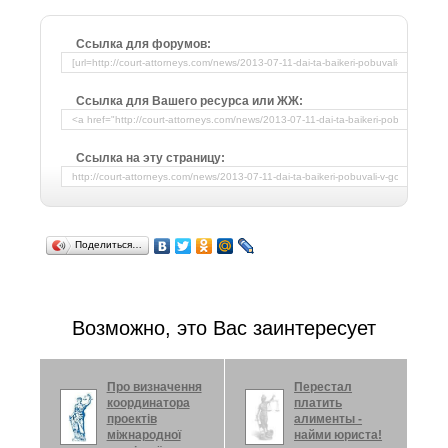
Ссылка для форумов:
Ссылка для Вашего ресурса или ЖЖ:
Ссылка на эту страницу:
Поделиться…
Возможно, это Вас заинтересует
Про визначення
Перестал
координатора
платить
проектів
алименты -
міжнародної
найми юриста!