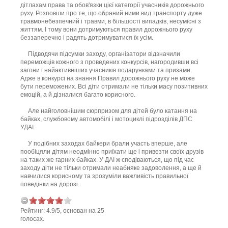
дітлахам права та обов'язки цієї категорії учасників дорожнього
руху. Розповіли про те, що обраний ними вид транспорту дуже
травмонебезпечний і травми, в більшості випадків, несумісні з
життям. І тому вони дотримуються правил дорожнього руху
беззаперечно і радять дотримуватися їх усім.
Підводячи підсумки заходу, організатори відзначили
переможців кожного з проведених конкурсів, нагородивши всі
загони і найактивніших учасників подарунками та призами.
Адже в конкурсі на знання Правил дорожнього руху не може
бути переможених. Всі діти отримали не тільки масу позитивних
емоцій, а й дізналися багато корисного.
Але найголовнішим сюрпризом для дітей було катання на
байках, службовому автомобілі і мотоциклі підрозділів ДПС
УДАІ.
У подібних заходах байкери брали участь вперше, але
пообіцяли дітям неодмінно приїхати ще і привезти своїх друзів
на таких же гарних байках. У ДАІ ж сподіваються, що під час
заходу діти не тільки отримали неабияке задоволення, а ще й
навчилися корисному та зрозуміли важливість правильної
поведінки на дорозі.
Рейтинг:
4.9
/
5
, основан на
25
голосах.