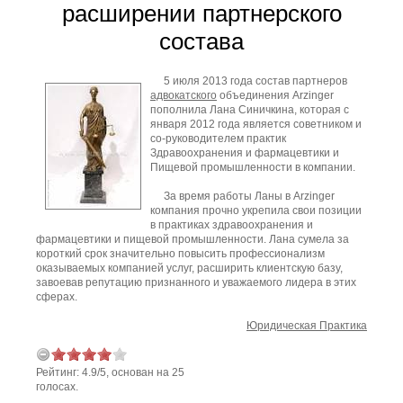
расширении партнерского
состава
5 июля 2013 года состав партнеров
адвокатского
объединения Arzinger
пополнила Лана Синичкина, которая с
января 2012 года является советником и
со-руководителем практик
Здравоохранения и фармацевтики и
Пищевой промышленности в компании.
За время работы Ланы в Arzinger
компания прочно укрепила свои позиции
в практиках здравоохранения и
фармацевтики и пищевой промышленности. Лана сумела за
короткий срок значительно повысить профессионализм
оказываемых компанией услуг, расширить клиентскую базу,
завоевав репутацию признанного и уважаемого лидера в этих
сферах.
Юридическая Практика
Рейтинг:
4.9
/
5
, основан на
25
голосах.