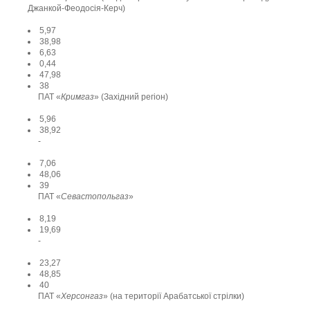
Джанкой-Феодосія-Керч)
5,97
38,98
6,63
0,44
47,98
38
ПАТ «
Кримгаз
» (Західний регіон)
5,96
38,92
-
7,06
48,06
39
ПАТ «
Севастопольгаз
»
8,19
19,69
-
23,27
48,85
40
ПАТ «
Херсонгаз
» (на території Арабатської стрілки)