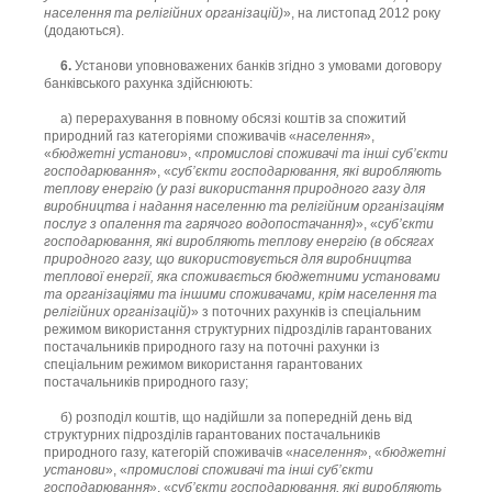
населення та релігійних організацій)
», на листопад 2012 року
(додаються).
6.
Установи уповноважених банків згідно з умовами договору
банківського рахунка здійснюють:
а) перерахування в повному обсязі коштів за спожитий
природний газ категоріями споживачів «
населення
»,
«
бюджетні установи
», «
промислові споживачі та інші суб’єкти
господарювання
», «
суб’єкти господарювання, які виробляють
теплову енергію (у разі використання природного газу для
виробництва і надання населенню та релігійним організаціям
послуг з опалення та гарячого водопостачання)
», «
суб’єкти
господарювання, які виробляють теплову енергію (в обсягах
природного газу, що використовується для виробництва
теплової енергії, яка споживається бюджетними установами
та організаціями та іншими споживачами, крім населення та
релігійних організацій)
» з поточних рахунків із спеціальним
режимом використання структурних підрозділів гарантованих
постачальників природного газу на поточні рахунки із
спеціальним режимом використання гарантованих
постачальників природного газу;
б) розподіл коштів, що надійшли за попередній день від
структурних підрозділів гарантованих постачальників
природного газу, категорій споживачів «
населення
», «
бюджетні
установи
», «
промислові споживачі та інші суб’єкти
господарювання
», «
суб’єкти господарювання, які виробляють