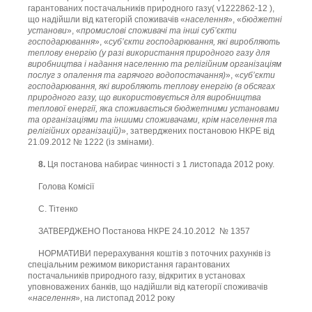
гарантованих постачальників природного газу( v1222862-12 ),
що надійшли від категорій споживачів «
населення
», «
бюджетні
установи
», «
промислові споживачі та інші суб’єкти
господарювання
», «
суб’єкти господарювання, які виробляють
теплову енергію (у разі використання природного газу для
виробництва і надання населенню та релігійним організаціям
послуг з опалення та гарячого водопостачання)
», «
суб’єкти
господарювання, які виробляють теплову енергію (в обсягах
природного газу, що використовується для виробництва
теплової енергії, яка споживається бюджетними установами
та організаціями та іншими споживачами, крім населення та
релігійних організацій)
», затверджених постановою НКРЕ від
21.09.2012 № 1222 (із змінами).
8.
Ця постанова набирає чинності з 1 листопада 2012 року.
Голова Комісії
С. Тітенко
ЗАТВЕРДЖЕНО Постанова НКРЕ 24.10.2012 № 1357
НОРМАТИВИ перерахування коштів з поточних рахунків із
спеціальним режимом використання гарантованих
постачальників природного газу, відкритих в установах
уповноважених банків, що надійшли від категорії споживачів
«
населення
», на листопад 2012 року