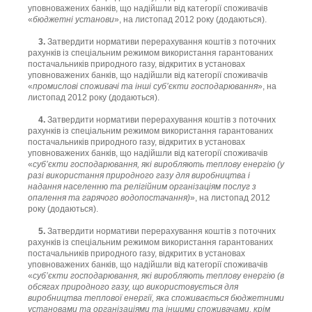
уповноважених банків, що надійшли від категорії споживачів
«
бюджетні установи
», на листопад 2012 року (додаються).
3.
Затвердити нормативи перерахування коштів з поточних
рахунків із спеціальним режимом використання гарантованих
постачальників природного газу, відкритих в установах
уповноважених банків, що надійшли від категорії споживачів
«
промислові споживачі та інші суб’єкти господарювання
», на
листопад 2012 року (додаються).
4.
Затвердити нормативи перерахування коштів з поточних
рахунків із спеціальним режимом використання гарантованих
постачальників природного газу, відкритих в установах
уповноважених банків, що надійшли від категорії споживачів
«
суб’єкти господарювання, які виробляють теплову енергію (у
разі використання природного газу для виробництва і
надання населенню та релігійним організаціям послуг з
опалення та гарячого водопостачання)
», на листопад 2012
року (додаються).
5.
Затвердити нормативи перерахування коштів з поточних
рахунків із спеціальним режимом використання гарантованих
постачальників природного газу, відкритих в установах
уповноважених банків, що надійшли від категорії споживачів
«
суб’єкти господарювання, які виробляють теплову енергію (в
обсягах природного газу, що використовується для
виробництва теплової енергії, яка споживається бюджетними
установами та організаціями та іншими споживачами, крім