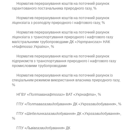
Норматив перерахування коштів на поточний рахунок
гарантованого постачальника природного газу, %
Норматив перерахування коштів на поточний рахунок
ліцензіата з розподілу природного і нафтового газу, %
Норматив перерахування коштів на поточний рахунок
ліцензіата з транспортування природного і нафтового газу
магістральними трубопроводами ДК «
Укртрансгаз
» НАК
«
Нафтогаз України
», %
Норматив перерахування коштів на поточний рахунок
підприємств з транспортування природного і нафтового газу
промисловими трубопроводами
Норматив перерахування коштів на поточний рахунок із
спеціальним режимом використання власника природного газу,
%
НГВУ «
Полтаванафтогаз
» ВАТ «
Укрнафта
», %
ГПУ «
Полтавагазвидобування
» ДК «
Укргазвидобування
», %
ГПУ «
Шебелинкагазвидобування
» ДК «
Укргазвидобування
»,
%
ГПУ «
Львівгазвидобування
» ДК