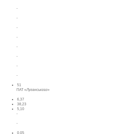
-
-
-
-
-
-
-
-
51
ПАТ «
Луганськгаз
»
6,37
38,23
5,10
-
-
0,05