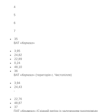
4
5
6
7
35
ВАТ «
Керчгаз
»
3,95
24,82
22,89
0,24
48,10
36
ВАТ «
Керчгаз
» (територія с. Чистопілля)
3,94
24,43
-
22,76
48,87
37
ПАТ «
Кримгаз
» (Східний регіон із залученням газопроводу