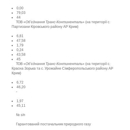
0,00
79,03
44
ТОВ «
Об’єднання Транс-Континенталь
» (на території с.
Партизани Кіровського району АР Крим)
6,81
47,58
1,79
0,24
43,58
45
ТОВ «
Об’єднання Транс-Континенталь
» (на території с.
Красна Зорька та с. Урожайне Сімферопольського району АР
Крим)
6,72
46,20
-
1,97
45,11
№ з/п
Гарантований постачальник природного газу