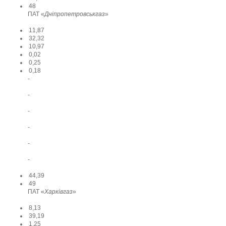
48
ПАТ «
Дніпропетровськгаз
»
11,87
32,32
10,97
0,02
0,25
0,18
-
-
-
-
-
-
44,39
49
ПАТ «
Харківгаз
»
8,13
39,19
1,25