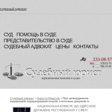
СУДЕБНЫЙ АДВОКАТ
СУД
ПОМОЩЬ В СУДЕ
ПРЕДСТАВИТЕЛЬСТВО В СУДЕ
СУДЕБНЫЙ АДВОКАТ
ЦЕНЫ
КОНТАКТЫ
Судебный адвокат
>
Новости Юристов
>
Про затвердження
нормативів перерахування коштів з поточних рахунків із
спеціальним режимом використання гарантованих
НАЦІОНАЛЬНА КОМІСІЯ, ЩО ЗДІЙСНЮЄ
постачальників природного газу, на листопад 2012 року,
ДЕРЖАВНЕ РЕГУЛЮВАННЯ У СФЕРІ
Національна комісія, що здійснює державне регулювання у сфері