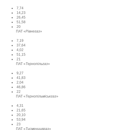
7,74
14,23
26,45
51,58
20
ПАТ «
Рівнегаз
»
7,19
37,64
4,02
51,15
21
ПАТ «
Тернопільгаз
»
9,27
41,83
2,04
46,86
22
ПАТ «
Тернопільміськгаз
»
4,31
21,65
20,10
53,94
23
ПАТ «
Тисменицягаз
»