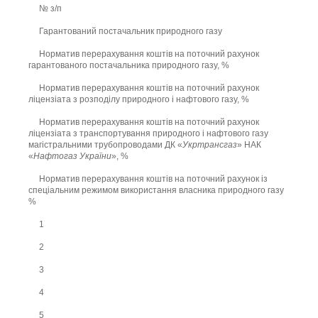
№ з/п
Гарантований постачальник природного газу
Норматив перерахування коштів на поточний рахунок
гарантованого постачальника природного газу, %
Норматив перерахування коштів на поточний рахунок
ліцензіата з розподілу природного і нафтового газу, %
Норматив перерахування коштів на поточний рахунок
ліцензіата з транспортування природного і нафтового газу
магістральними трубопроводами ДК «
Укртрансгаз
» НАК
«
Нафтогаз України
», %
Норматив перерахування коштів на поточний рахунок із
спеціальним режимом використання власника природного газу
%
1
2
3
4
5