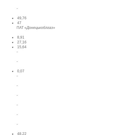
-
49,76
47
ПАТ «
Донецькоблгаз
»
8,91
27,16
15,64
-
-
0,07
-
-
-
-
-
-
48,22