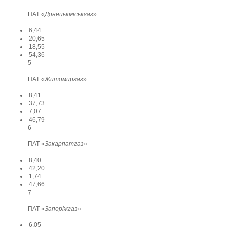
ПАТ «
Донецькміськгаз
»
6,44
20,65
18,55
54,36
5
ПАТ «
Житомиргаз
»
8,41
37,73
7,07
46,79
6
ПАТ «
Закарпатгаз
»
8,40
42,20
1,74
47,66
7
ПАТ «
Запоріжгаз
»
6,05