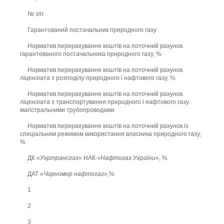
№ з/п
Гарантований постачальник природного газу
Норматив перерахування коштів на поточний рахунок
гарантованого постачальника природного газу, %
Норматив перерахування коштів на поточний рахунок
ліцензіата з розподілу природного і нафтового газу, %
Норматив перерахування коштів на поточний рахунок
ліцензіата з транспортування природного і нафтового газу
магістральними трубопроводами
Норматив перерахування коштів на поточний рахунок із
спеціальним режимом використання власника природного газу,
%
ДК «
Укртрансгаз
» НАК «
Нафтогаз України
», %
ДАТ «
Чорномор нафтогаз
»,%
1
2
3