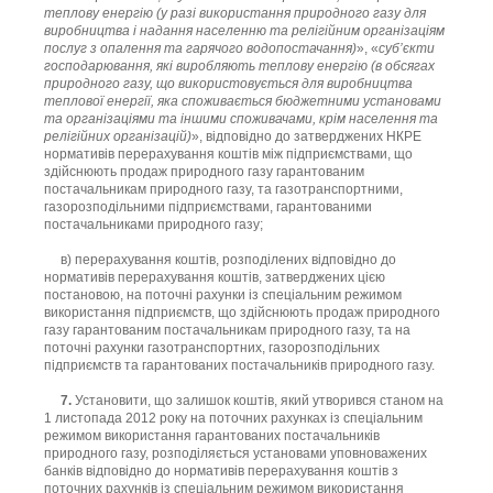
теплову енергію (у разі використання природного газу для
виробництва і надання населенню та релігійним організаціям
послуг з опалення та гарячого водопостачання)
», «
суб’єкти
господарювання, які виробляють теплову енергію (в обсягах
природного газу, що використовується для виробництва
теплової енергії, яка споживається бюджетними установами
та організаціями та іншими споживачами, крім населення та
релігійних організацій)
», відповідно до затверджених НКРЕ
нормативів перерахування коштів між підприємствами, що
здійснюють продаж природного газу гарантованим
постачальникам природного газу, та газотранспортними,
газорозподільними підприємствами, гарантованими
постачальниками природного газу;
в) перерахування коштів, розподілених відповідно до
нормативів перерахування коштів, затверджених цією
постановою, на поточні рахунки із спеціальним режимом
використання підприємств, що здійснюють продаж природного
газу гарантованим постачальникам природного газу, та на
поточні рахунки газотранспортних, газорозподільних
підприємств та гарантованих постачальників природного газу.
7.
Установити, що залишок коштів, який утворився станом на
1 листопада 2012 року на поточних рахунках із спеціальним
режимом використання гарантованих постачальників
природного газу, розподіляється установами уповноважених
банків відповідно до нормативів перерахування коштів з
поточних рахунків із спеціальним режимом використання