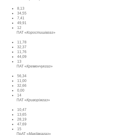
8,13
34,55
7,41
49,91
12
ПАТ «
Коростишівгаз
»
11,78
32,37
11,76
44,09
13
ПАТ «
Кременчукгаз
»
56,34
11,00
32,66
0,00
14
ПАТ «
Криворіжгаз
»
10,47
13,65
28,19
47,69
15
ПрАТ «
Макіївкагаз
»