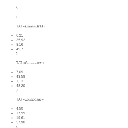
6
1
ПАТ «
Вінницягаз
»
6,21
35,92
8,16
49,71
2
ПАТ «
Волиньгаз
»
7,09
43,58
1,13
48,20
3
ПАТ «
Дніпрогаз
»
4,50
17,99
19,61
57,90
4