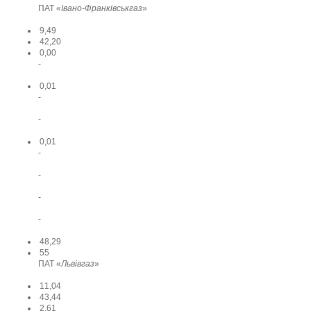
ПАТ «
Івано-Франківськгаз
»
9,49
42,20
0,00
-
0,01
-
-
0,01
-
-
-
-
48,29
55
ПАТ «
Львівгаз
»
11,04
43,44
2,61