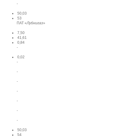
-
50,03
53
ПАТ «
Лубнигаз
»
7,50
41,61
0,84
-
0,02
-
-
-
-
-
-
-
50,03
54