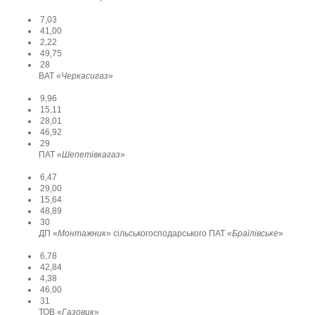
7,03
41,00
2,22
49,75
28
ВАТ «
Черкасигаз
»
9,96
15,11
28,01
46,92
29
ПАТ «
Шепетівкагаз
»
6,47
29,00
15,64
48,89
30
ДП «
Монтажник
» сільськогосподарського ПАТ «
Браїлівське
»
6,78
42,84
4,38
46,00
31
ТОВ «
Газовик
»