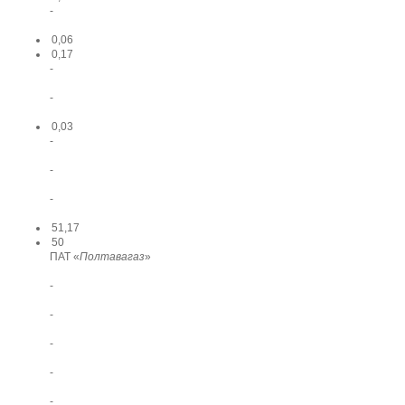
-
0,06
0,17
-
-
0,03
-
-
-
51,17
50
ПАТ «
Полтавагаз
»
-
-
-
-
-