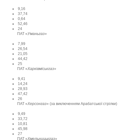
9,16
37,74
0,64
52,46
24
ПАТ «
Уманьгаз
»
7,99
26,54
21,05
44,42
25
ПАТ «
Харківміськгаз
»
9,41
14,24
28,93
47,42
26
ПАТ «
Херсонгаз
» (за виключенням Арабатської стрілки)
9,49
33,72
10,81
45,98
27
ПАТ «
Хмельницькгаз
»