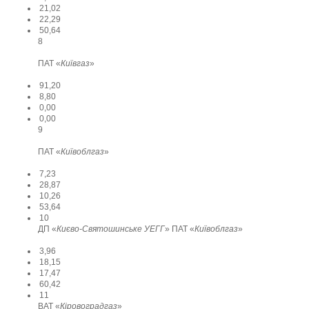
21,02
22,29
50,64
8
ПАТ «
Київгаз
»
91,20
8,80
0,00
0,00
9
ПАТ «
Київоблгаз
»
7,23
28,87
10,26
53,64
10
ДП «
Києво-Святошинське УЕГГ
» ПАТ «
Київоблгаз
»
3,96
18,15
17,47
60,42
11
ВАТ «
Кіровоградгаз
»