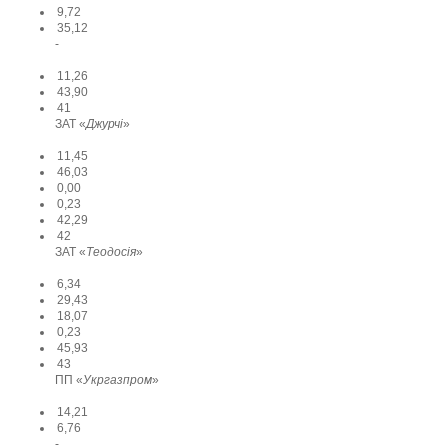
9,72
35,12
-
11,26
43,90
41
ЗАТ «
Джурчі
»
11,45
46,03
0,00
0,23
42,29
42
ЗАТ «
Теодосія
»
6,34
29,43
18,07
0,23
45,93
43
ПП «
Укргазпром
»
14,21
6,76
-