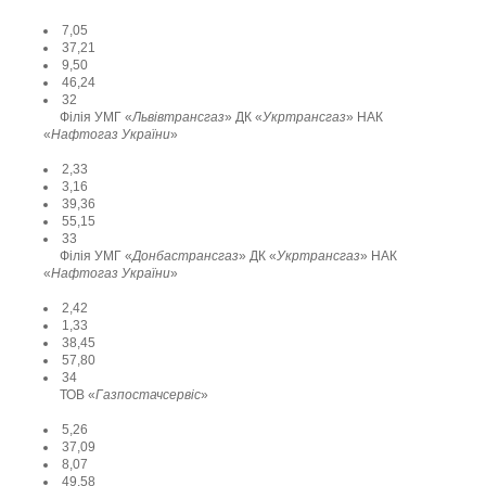
7,05
37,21
9,50
46,24
32
Філія УМГ «
Львівтрансгаз
» ДК «
Укртрансгаз
» НАК
«
Нафтогаз України
»
2,33
3,16
39,36
55,15
33
Філія УМГ «
Донбастрансгаз
» ДК «
Укртрансгаз
» НАК
«
Нафтогаз України
»
2,42
1,33
38,45
57,80
34
ТОВ «
Газпостачсервіс
»
5,26
37,09
8,07
49,58