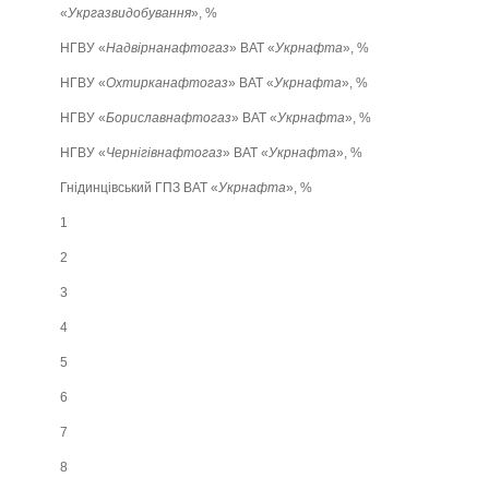
«
Укргазвидобування
», %
НГВУ «
Надвірнанафтогаз
» ВАТ «
Укрнафта
», %
НГВУ «
Охтирканафтогаз
» ВАТ «
Укрнафта
», %
НГВУ «
Бориславнафтогаз
» ВАТ «
Укрнафта
», %
НГВУ «
Чернігівнафтогаз
» ВАТ «
Укрнафта
», %
Гнідинцівський ГПЗ ВАТ «
Укрнафта
», %
1
2
3
4
5
6
7
8