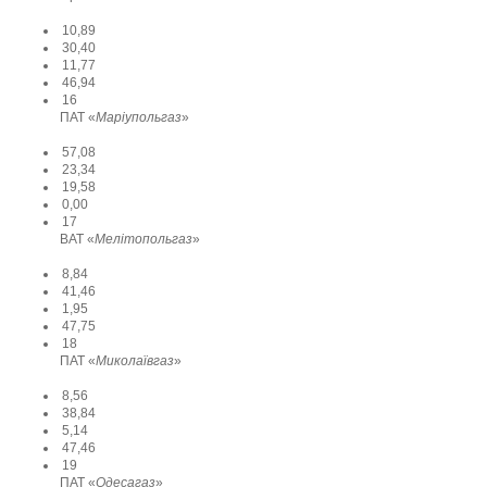
10,89
30,40
11,77
46,94
16
ПАТ «
Маріупольгаз
»
57,08
23,34
19,58
0,00
17
ВАТ «
Мелітопольгаз
»
8,84
41,46
1,95
47,75
18
ПАТ «
Миколаївгаз
»
8,56
38,84
5,14
47,46
19
ПАТ «
Одесагаз
»