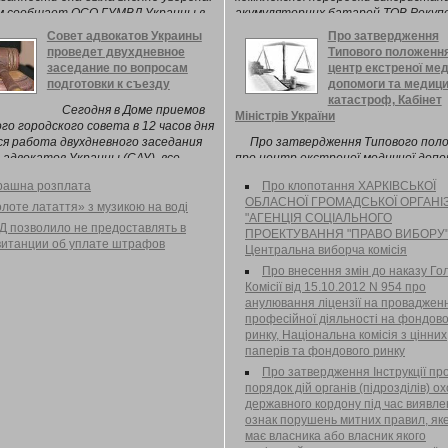
м сообщает ОСО ГУМВД Украины в
акумуляторних батарей ТОВ Рекупер
.
Совет адвокатов Украины
Про затвердження
проведет двухдневное
Типового положення
заседание по вопросам
центр екстреної мед
подготовки к съезду
допомоги та медиц
катастроф, Кабінет
Сегодня в Доме приемов
Міністрів України
го городского совета в 12 часов дня
я работа двухдневного заседания
Про затвердження Типового пол
адвокатов Украины (САУ), все
про центр екстреної медичної доп
ы повестки дня которого посвящены
та медицини катастроф Відповідно
рашна розплата
Про клопотання ХАРКІВСЬКОЇ
вке ...
частини третьої статті 7 Закону 
ОБЛАСНОЇ ГРОМАДСЬКОЇ ОРГАНІЗ
( 5081-17 ) "Про екстрену медичну
лоте латаття» з музикою на воді
"АГЕНЦІЯ СОЦІАЛЬНОГО
допомогу" Кабінет Міністрів Україн
Д позволило не предоставлять в
ПРОЕКТУВАННЯ "ПРАВО ВИБОРУ"
постановляє:
витанции об уплате штрафов
Центральна виборча комісія
Про внесення змін до наказу Го
Комісії від 15.10.2012 N 954 про
анулювання ліцензії на проваджен
професійної діяльності на фондов
ринку, Національна комісія з цінних
паперів та фондового ринку
Про затвердження Інструкції пр
порядок дій органів (підрозділів) о
державного кордону під час виявл
ознак порушень митних правил, як
має власника або власник якого