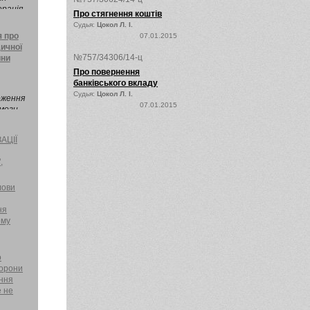
ація ...
Про стягнення коштів
Судья:
Цокол Л. І.
 про
07.01.2015
ичної
№757/34306/14-ц
ини
Про повернення
банківського вкладу
Судья:
Цокол Л. І.
оження
07.01.2015
омоги
 до
України
АЦІЇ
и
,
лови
ня
ому
о
хорони
ення
е не