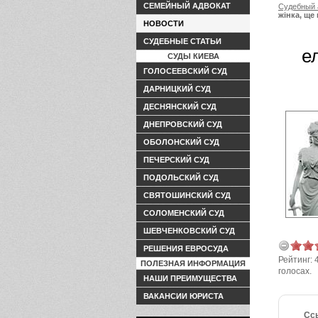
СЕМЕЙНЫЙ АДВОКАТ
Судебный 
жінка, ще
НОВОСТИ
СУДЕБНЫЕ СТАТЬИ
е
СУДЫ КИЕВА
ГОЛОСЕЕВСКИЙ СУД
ДАРНИЦКИЙ СУД
ДЕСНЯНСКИЙ СУД
ДНЕПРОВСКИЙ СУД
ОБОЛОНСКИЙ СУД
ПЕЧЕРСКИЙ СУД
ПОДОЛЬСКИЙ СУД
СВЯТОШИНСКИЙ СУД
СОЛОМЕНСКИЙ СУД
ШЕВЧЕНКОВСКИЙ СУД
РЕШЕНИЯ ЕВРОСУДА
Рейтинг:
ПОЛЕЗНАЯ ИНФОРМАЦИЯ
голосах.
НАШИ ПРЕИМУЩЕСТВА
ВАКАНСИИ ЮРИСТА
Сс