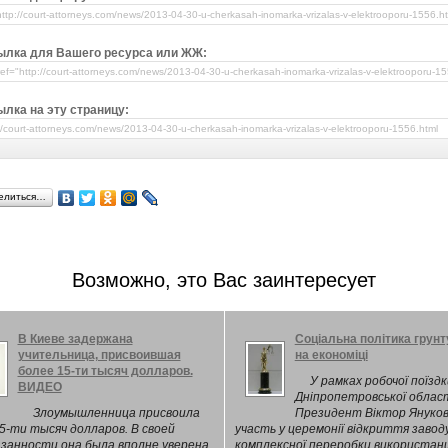
ылка для Вашего ресурса или ЖЖ:
лка на эту страницу:
елиться…
Возможно, это Вас заинтересует
В Киеве задержана
Соціальна політика грун
учительница, присвоившая
на економіці
более 15-ти тысяч долларов.
У рамках робочої поїздк
ВИДЕО
Дніпропетровської облас
Злоумышленница присвоила
Президент Віктор Януков
5-ти тысяч долларов. В своей
участь у церемонії відкриття заводу
занности она была вполне уверена.
комплексної переробки використан