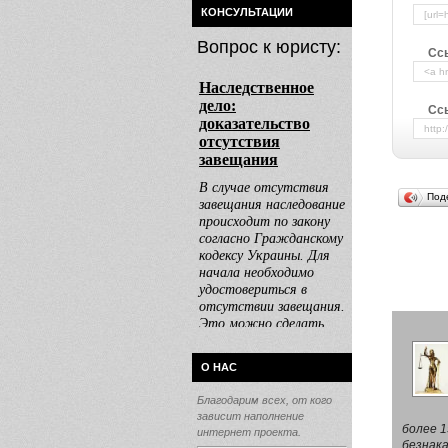
КОНСУЛЬТАЦИИ
Вопрос к юристу:
Сс
Ссы
Под
О НАС
Благодарим всех, от кого
зависит наполнение
более 1
интернет проекта.
безнака