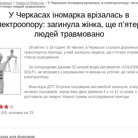
адвокат
>
Новости Юристов
>
У Черкасах іномарка врізалась в електроопору: заг
 п’ятеро людей травмовано
У Черкасах іномарка врізалась в
лектроопору: загинула жінка, ще п’яте
людей травмовано
28 квітня, о 18 годині 30 хвилин, в Черкасах сталася дорожньо
транспортна пригода, у якій загинула людина, ще п’ятеро отри
тілесні ушкодження.
За попередніми даними 32-річний водій автомобіля «
VOLKS
GOLF
», не впорався з керуванням та виїхав на узбіччя, де скоїв н
електроопору.
Внаслідок ДТП 33-річна пасажирка автомобіля загинула, а вод
четверо пасажирів, серед яких двоє дівчинок 4-х та 11-ти років, 
доставили до лікарні. Наразі триває розслідування пригоди.
4.6
/
5
, основан на
25
ылка для форумов: