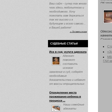
Об это
Ваш сайт - супер так много
г. Киеве
чего здесь любопытного и
необходимого. Хочу
пожелать вам держаться
так же высоко и в
будующем и всего самого...
в Вашей работе!
Одесско
→ Оставить отзыв
начнетс
Совета 
вопрос
СУДЕБНЫЕ СТАТЬИ
Ст
подгото
«Зо
Иск в суд: услуги адвоката
Адвокат
МВ
поможет
ГАИ к
составить
исковое
заявление в суд, соберёт
необходимые
доказательства и избавит
от массы отрицательных
эмоций ...
Определение места
проживания ребенка в
процессе ...
Наши семейные
адвокаты