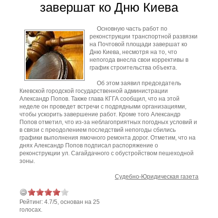
завершат ко Дню Киева
Основную часть работ по
реконструкции транспортной развязки
на Почтовой площади завершат ко
Дню Киева, несмотря на то, что
непогода внесла свои коррективы в
график строительства объекта.
Об этом заявил председатель
Киевской городской государственной администрации
Александр Попов. Также глава КГГА сообщил, что на этой
неделе он проведет встречи с подрядными организациями,
чтобы ускорить завершение работ. Кроме того Александр
Попов отметил, что из-за неблагоприятных погодных условий и
в связи с преодолением последствий непогоды сбились
графики выполнения ямочного ремонта дорог. Отметим, что на
днях Александр Попов подписал распоряжение о
реконструкции ул. Сагайдачного с обустройством пешеходной
зоны.
Судебно-Юридическая газета
Рейтинг:
4.7
/
5
, основан на
25
голосах.