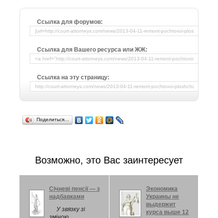
Ссылка для форумов:
Ссылка для Вашего ресурса или ЖЖ:
Ссылка на эту страницу:
Поделиться…
Возможно, это Вас заинтересует
Січневі пенсії — з
Экономика
надбавками
Украины не
выдержит
У звязку зі
курса выше 12
зміною