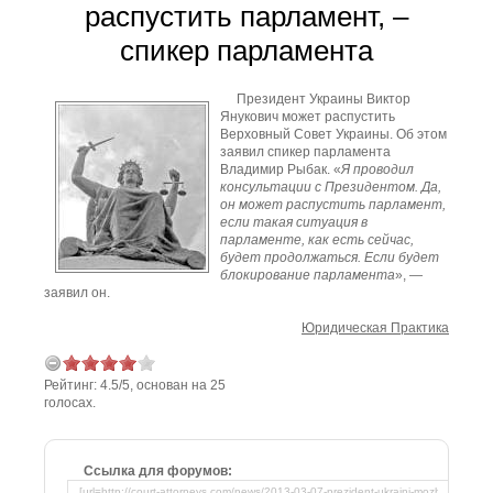
распустить парламент, –
спикер парламента
Президент Украины Виктор
Янукович может распустить
Верховный Совет Украины. Об этом
заявил спикер парламента
Владимир Рыбак. «
Я проводил
консультации с Президентом. Да,
он может распустить парламент,
если такая ситуация в
парламенте, как есть сейчас,
будет продолжаться. Если будет
блокирование парламента
», —
заявил он.
Юридическая Практика
Рейтинг:
4.5
/
5
, основан на
25
голосах.
Ссылка для форумов: