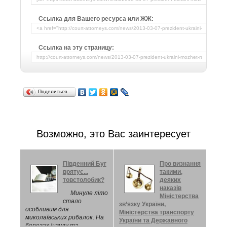
Ссылка для Вашего ресурса или ЖЖ:
Ссылка на эту страницу:
Поделиться…
Возможно, это Вас заинтересует
Південний Буг
Про визнання
врятує...
такими,
товстолобик?
деяких
наказів
Минуле літо
Міністерства
стало
зв’язку України,
особливим для
Міністерства транспорту
миколаївських рибалок. На
України та Державного
берегах Інгулу та