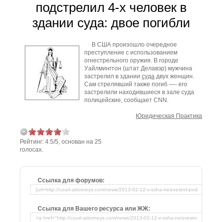
подстрелил 4-х человек в
здании суда: двое погибли
В США произошло очередное
преступление с использованием
огнестрельного оружия. В городе
Уайлмингтон (штат Делавэр) мужчина
застрелил в здании
суда
двух женщин.
Сам стрелявший также погиб —- его
застрелили находившиеся в зале суда
полицейские, сообщает CNN.
Юридическая Практика
Рейтинг:
4.5
/
5
, основан на
25
голосах.
Ссылка для форумов:
Ссылка для Вашего ресурса или ЖЖ: