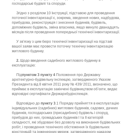
господарські будівлі та споруди.
Згідно з розділом 10 Інструкції, підставою для проведення
поточної інвентаризації є, зокрема, зведення нових, надбудова,
прибудова, реконструкція і знесення будинків, будівель,
допоміжних будівель, зміна власника, якщо минуло дванадцять
місяців після проведення попередньої технічної інвентаризації.
У зв’язку з цим бюро технічної інвентаризації на підставі
вашої заяви має провести поточну технічну інвентаризацію
житлового будинку.
2.
Щодо введення садибного житлового будинку в
експлуатацію:
Під
пунктом 3
пункту 4
Положення про Державну
архітектурно-будівельну інспекцію, затвердженого Указом
Президента від 8 квітня 2011 року № 439/ 2011, визначено, що
приймає в експлуатацію закінчені будівництвом об’єкти, видає
відповідні сертифікати Держархбудінспекція.
Відповідно до
пункту 3
.1 Порядку прийняття в експлуатацію
індивідуальних (садибних) житлових будинків, садових, дачних
будинків, господарських (присадибних) будівель і споруд,
прибудов до них, громадських будинків І та II категорій
складності, які збудовані без дозволу на виконання будівельних
робіт, і проведення технічного обстеження їх будівельних
конструкцій та інженерних мереж, затвердженого наказом