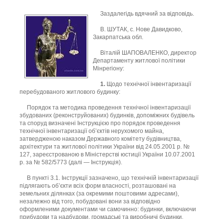
Заздалегідь вдячний за відповідь.
В. ШУТАК, с. Нове Давидково,
Закарпатська обл.
Віталій ШАПОВАЛЕНКО, директор
Департаменту житлової політики
Мінрегіону:
1.
Щодо технічної інвентаризації
перебудованого житлового будинку:
Порядок та методика проведення технічної інвентаризації
збудованих (реконструйованих) будинків, допоміжних будівель
та споруд визначені Інструкцією про порядок проведення
технічної інвентаризації об’єктів нерухомого майна,
затвердженою наказом Державного комітету будівництва,
архітектури та житлової політики України від 24.05.2001 р. №
127, зареєстрованою в Міністерстві юстиції України 10.07.2001
р. за № 582/5773 (далі — Інструкція).
В пункті 3.1. Інструкції зазначено, що технічній інвентаризації
підлягають об’єкти всіх форм власності, розташовані на
земельних ділянках (за окремими поштовими адресами),
незалежно від того, побудовані вони за відповідно
оформленими документами чи самочинно: будинки, включаючи
прибудови та надбудови, громадські та виробничі будинки,