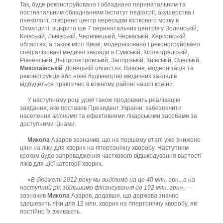
Так, буде реконструйовано і обладнано перинатальним та
постнатальним обладнанням Інститут педіатрії, акушерства і
гінекології, створено центр пересадки кісткового мозку в
Охматдиті, відкрито ще 7 перинатальних центрів у Волинській,
Київській, Львівській, Чернівецькій, Черкаській, Херсонській
областях, а також місті Києві, модернізовано і реконструйовано
спеціалізовані медичні заклади в Сумській, Кіровоградській,
Рівненській, Дніпропетровській, Запорізькій, Київській, Одеській,
Миколаївській
, Донецькій областях. Власне, модернізація та
реконструкція або нове будівництво медичних закладів
відбудеться практично в кожному районі нашої країни.
У наступному році
уряд
також продовжить реалізацію
завдання, яке поставив Президент України: забезпечити
населення
якісними
та ефективними лікарськими засобами за
доступними цінами.
Микола
Азаров зазначив, що на першому етапі уже знижено
ціни на ліки для хворих на гіпертонічну хворобу. Наступним
кроком буде запровадження часткового відшкодування вартості
ліків для цієї категорії хворих.
«
В бюджеті 2012 року ми виділимо на це 40 млн. грн., а на
наступний рік збільшимо фінансування до 192 млн. грн
», —
зазначив
Микола
Азаров, додавши, що держава значно
здешевить ліки для 12 млн. хворих на гіпертонічну хворобу, які
постійно їх вживають.