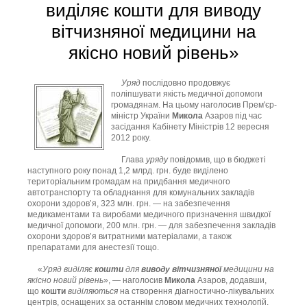
виділяє кошти для виводу
вітчизняної медицини на
якісно новий рівень»
Уряд
послідовно продовжує
поліпшувати якість медичної допомоги
громадянам. На цьому наголосив Прем'єр-
міністр України
Микола
Азаров під час
засідання Кабінету Міністрів 12 вересня
2012 року.
Глава
уряду
повідомив, що в бюджеті
наступного року понад 1,2 млрд. грн. буде виділено
територіальним громадам на придбання медичного
автотранспорту та обладнання для комунальних закладів
охорони здоров’я, 323 млн. грн. — на забезпечення
медикаментами та виробами медичного призначення швидкої
медичної допомоги, 200 млн. грн. — для забезпечення закладів
охорони здоров’я витратними матеріалами, а також
препаратами для анестезії тощо.
«
Уряд
виділяє
кошти
для
виводу
вітчизняної
медицини
на
якісно
новий
рівень
», — наголосив
Микола
Азаров, додавши,
що
кошти
виділяються
на створення діагностично-лікувальних
центрів, оснащених за останнім словом медичних технологій.