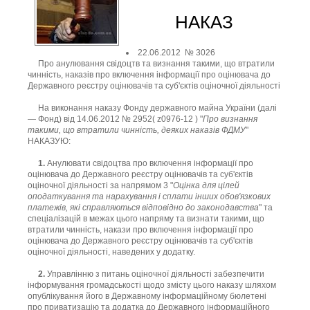
НАКАЗ
22.06.2012 № 3026
Про анулювання свідоцтв та визнання такими, що втратили
чинність, наказів про включення інформації про оцінювача до
Державного реєстру оцінювачів та суб'єктів оціночної діяльності
На виконання наказу Фонду державного майна України (далі
— Фонд) від 14.06.2012 № 2952( z0976-12 ) "
Про визнання
такими, що втратили чинність, деяких наказів ФДМУ
"
НАКАЗУЮ:
1.
Анулювати свідоцтва про включення інформації про
оцінювача до Державного реєстру оцінювачів та суб'єктів
оціночної діяльності за напрямом 3 "
Оцінка для цілей
оподаткування та нарахування і сплати інших обов'язкових
платежів, які справляються відповідно до законодавства
" та
спеціалізацій в межах цього напряму та визнати такими, що
втратили чинність, накази про включення інформації про
оцінювача до Державного реєстру оцінювачів та суб'єктів
оціночної діяльності, наведених у додатку.
2.
Управлінню з питань оціночної діяльності забезпечити
інформування громадськості щодо змісту цього наказу шляхом
опублікування його в Державному інформаційному бюлетені
про приватизацію та додатка до Державного інформаційного