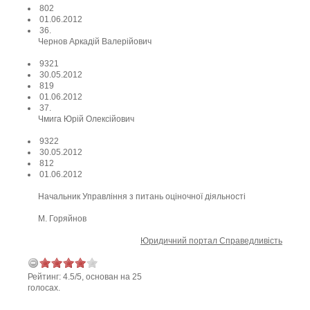
802
01.06.2012
36.
Чернов Аркадій Валерійович
9321
30.05.2012
819
01.06.2012
37.
Чмига Юрій Олексійович
9322
30.05.2012
812
01.06.2012
Начальник Управління з питань оціночної діяльності
М. Горяйнов
Юридичний портал Справедливість
Рейтинг:
4.5
/
5
, основан на
25
голосах.