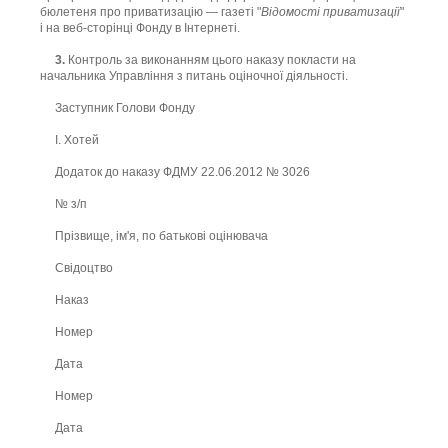
бюлетеня про приватизацію — газеті "
Відомості приватизації
"
і на веб-сторінці Фонду в Інтернеті.
3.
Контроль за виконанням цього наказу покласти на
начальника Управління з питань оціночної діяльності.
Заступник Голови Фонду
І. Хотей
Додаток до наказу ФДМУ 22.06.2012 № 3026
№ з/п
Прізвище, ім'я, по батькові оцінювача
Свідоцтво
Наказ
Номер
Дата
Номер
Дата