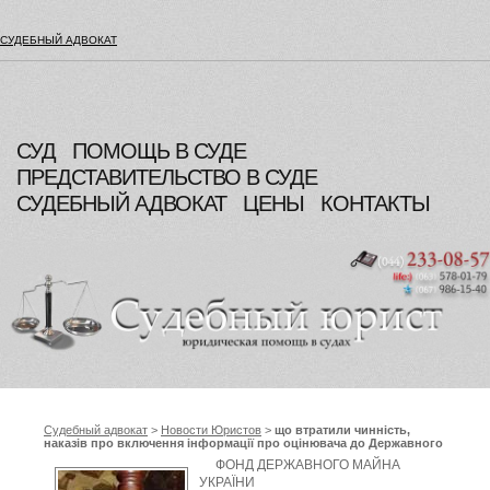
СУДЕБНЫЙ АДВОКАТ
СУД
ПОМОЩЬ В СУДЕ
ПРЕДСТАВИТЕЛЬСТВО В СУДЕ
СУДЕБНЫЙ АДВОКАТ
ЦЕНЫ
КОНТАКТЫ
Судебный адвокат
>
Новости Юристов
>
що втратили чинність,
наказів про включення інформації про оцінювача до Державного
реєстру оцінювачів та суб'єктів оціночної діяльності, Фонд
ФОНД ДЕРЖАВНОГО МАЙНА
державного майна України
УКРАЇНИ