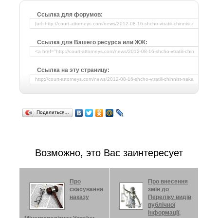
Ссылка для форумов:
Ссылка для Вашего ресурса или ЖЖ:
Ссылка на эту страницу:
Поделиться…
Возможно, это Вас заинтересует
Про
Про внесення
скасування
змін до
наказу
Переліку видів
публічної
інформації,