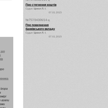
Про стягнення коштів
Судья:
Цокол Л. І.
07.01.2015
№757/34306/14-ц
Про повернення
банківського вкладу
Судья:
Цокол Л. І.
07.01.2015
, що
х
ів
про
овника
ого
 що
ов
 Ігора
а
змірі
е взяли
гами