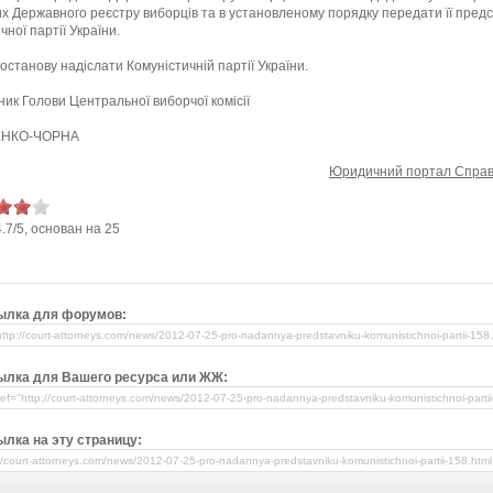
х Державного реєстру виборців та в установленому порядку передати її пред
чної партії України.
станову надіслати Комуністичній партії України.
ник Голови Центральної виборчої комісії
ЕНКО-ЧОРНА
Юридичний портал Справ
4.7
/
5
, основан на
25
ылка для форумов:
ылка для Вашего ресурса или ЖЖ:
лка на эту страницу: