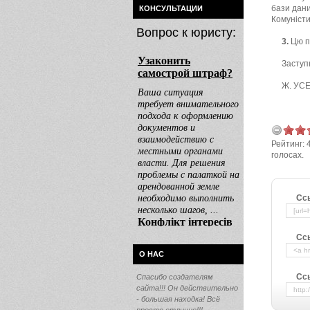
бази дани
КОНСУЛЬТАЦИИ
Комуністи
Вопрос к юристу:
3.
Цю по
Заступ
Ж. УС
Рейтинг:
голосах.
Сс
Сс
О НАС
Ссы
Спасибо создателям
сайта!!! Он действительно
- большая находка! Всё