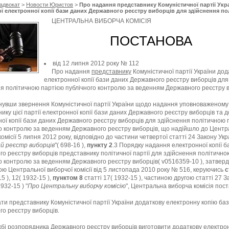
адвокат
>
Новости Юристов
>
Про надання представнику Комуністичної партії Укр
ї електронної копії бази даних Державного реєстру виборців для здійснення п
ублічного контролю за веденням Державного реєстру виборців, Центральна ви
ЦЕНТРАЛЬНА ВИБОРЧА КОМІСІЯ
ПОСТАНОВА
від 12 липня 2012 року № 112
Про надання
представнику
Комуністичної партії України дод
електронної копії бази даних Державного реєстру виборців для
я політичною партією публічного контролю за веденням Державного реєстру 
нувши звернення Комуністичної партії України щодо надання уповноваженому
ику цієї партії електронної копії бази даних Державного реєстру виборців та 
ої копії бази даних Державного реєстру виборців для здійснення політичною 
о контролю за веденням Державного реєстру виборців, що надійшло до Центр
комісії 5 липня 2012 року, відповідно до частини четвертої статті 24 Закону Укр
й реєстр виборців
"( 698-16 ),
пункту 2
.3 Порядку надання електронної копії б
о реєстру виборців представнику політичної партії для здійснення політично
о контролю за веденням Державного реєстру виборців( v0516359-10 ), затвер
ю Центральної виборчої комісії від 5 листопада 2010 року № 516, керуючись
с
15 ), 12( 1932-15 ),
пунктом 8
статті 17( 1932-15 ), частиною другою статті 27 З
932-15 ) "
Про Центральну виборчу комісію
", Центральна виборча комісія пос
и представнику Комуністичної партії України додаткову електронну копію ба
о реєстру виборців.
бі розпорядника Державного реєстру виборців виготовити додаткову електро