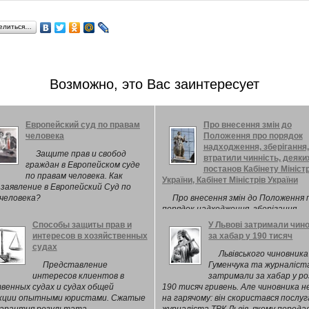
елиться…
Возможно, это Вас заинтересует
Европейский суд по правам
Про внесення змін до
человека
Положення про порядок
надходження, зберігання
Защите прав и свобод
втратили чинність, деяки
граждан в Европейском суде
постанов Кабінету Міністр
по правам человека. Как
України, Кабінет Міністрів України
заявление в Европейский Суд по
человека?
Про внесення змін до Положення 
порядок надходження, зберігання,
використання та обліку матеріалів
Способы защиты прав и
У Львові затримали чин
Державного картографо-геодезичн
интересов в хозяйственных
за хабар у 190 тисяч
фонду України та визнання такими,
судах
втратили чинність, деяких постан
Львівського чиновника
Кабінету Міністрів України
Представление
Гуменчука та журналіст
интересов клиентов в
затримали за хабар у ро
венных судах и судах общей
190 тисяч гривень. Але чиновника н
кции опытными юристами. Сжатые
на гарячому: він скористався послу