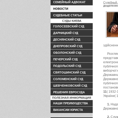
СЕМЕЙНЫЙ АДВОКАТ
Судебный 
додатково
НОВОСТИ
партією п
комісія
СУДЕБНЫЕ СТАТЬИ
СУДЫ КИЕВА
ГОЛОСЕЕВСКИЙ СУД
ДАРНИЦКИЙ СУД
ДЕСНЯНСКИЙ СУД
здійсненн
ДНЕПРОВСКИЙ СУД
ОБОЛОНСКИЙ СУД
Розгля
представн
ПЕЧЕРСКИЙ СУД
електронн
ПОДОЛЬСКИЙ СУД
публічног
виборчої 
СВЯТОШИНСКИЙ СУД
Державни
Державног
СОЛОМЕНСКИЙ СУД
публічног
ШЕВЧЕНКОВСКИЙ СУД
постаново
11
( 1932-
РЕШЕНИЯ ЕВРОСУДА
України( 1
ПОЛЕЗНАЯ ИНФОРМАЦИЯ
НАШИ ПРЕИМУЩЕСТВА
1.
Надат
Державног
ВАКАНСИИ ЮРИСТА
2.
Служ