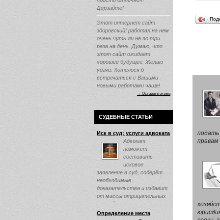
просто отлично!!!
Дерзайте!
Под
Этот интернет сайт
здоровский! работал на нем
очень чуть ли не по три
раза на день. Думаю, что
этот сайт ожидает
хорошее будущее. Желаю
удачи. Хотелося б
встречаться с Вашими
новыми работами чаще!
→ Оставить отзыв
СУДЕБНЫЕ СТАТЬИ
подать 
Иск в суд: услуги адвоката
правам 
Адвокат
поможет
составить
исковое
заявление в суд, соберёт
необходимые
доказательства и избавит
от массы отрицательных
эмоций ...
хозяйст
юрисди
Определение места