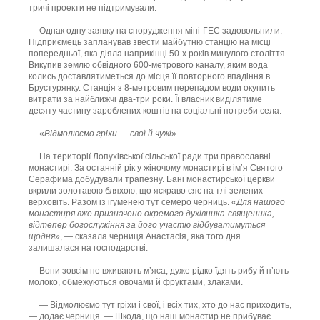
тричі проекти не підтримували.
Однак одну заявку на спорудження міні-ГЕС задовольнили.
Підприємець запланував звести майбутню станцію на місці
попередньої, яка діяла наприкінці 50-х років минулого століття.
Викупив землю обвідного 600-метрового каналу, яким вода
колись доставлятиметься до місця її повторного впадіння в
Брустурянку. Станція з 8-метровим перепадом води окупить
витрати за найближчі два-три роки. Її власник виділятиме
десяту частину зароблених коштів на соціальні потреби села.
«
Відмолюємо гріхи — свої й чужі
»
На території Лопухівської сільської ради три православні
монастирі. За останній рік у жіночому монастирі в ім’я Святого
Серафима добудували трапезну. Бані монастирської церкви
вкрили золотавою бляхою, що яскраво сяє на тлі зелених
верховіть. Разом із ігуменею тут семеро черниць. «
Для нашого
монастиря вже призначено окремого духівника-священика,
відтепер богослужіння за його участю відбуватимуться
щодня
», — сказала черниця Анастасія, яка того дня
залишалася на господарстві.
Вони зовсім не вживають м’яса, дуже рідко їдять рибу й п’ють
молоко, обмежуються овочами й фруктами, злаками.
— Відмолюємо тут гріхи і свої, і всіх тих, хто до нас приходить,
— додає черниця. — Шкода, що наш монастир не прибуває