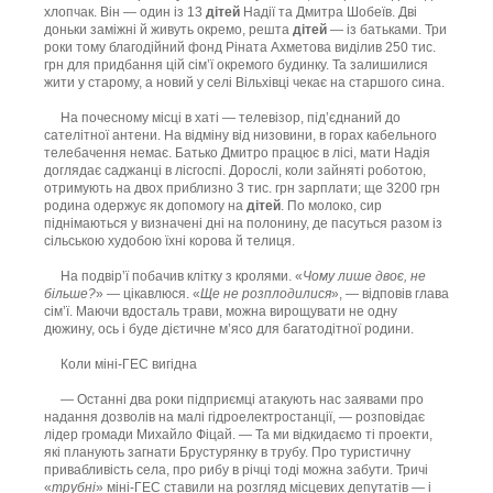
хлопчак. Він — один із 13
дітей
Надії та Дмитра Шобеїв. Дві
доньки заміжні й живуть окремо, решта
дітей
— із батьками. Три
роки тому благодійний фонд Ріната Ахметова виділив 250 тис.
грн для придбання цій сім’ї окремого будинку. Та залишилися
жити у старому, а новий у селі Вільхівці чекає на старшого сина.
На почесному місці в хаті — телевізор, під’єднаний до
сателітної антени. На відміну від низовини, в горах кабельного
телебачення немає. Батько Дмитро працює в лісі, мати Надія
доглядає саджанці в лісгоспі. Дорослі, коли зайняті роботою,
отримують на двох приблизно 3 тис. грн зарплати; ще 3200 грн
родина одержує як допомогу на
дітей
. По молоко, сир
піднімаються у визначені дні на полонину, де пасуться разом із
сільською худобою їхні корова й телиця.
На подвір’ї побачив клітку з кролями. «
Чому лише двоє, не
більше?
» — цікавлюся. «
Ще не розплодилися
», — відповів глава
сім’ї. Маючи вдосталь трави, можна вирощувати не одну
дюжину, ось і буде дієтичне м’ясо для багатодітної родини.
Коли міні-ГЕС вигідна
— Останні два роки підприємці атакують нас заявами про
надання дозволів на малі гідроелектростанції, — розповідає
лідер громади Михайло Фіцай. — Та ми відкидаємо ті проекти,
які планують загнати Брустурянку в трубу. Про туристичну
привабливість села, про рибу в річці тоді можна забути. Тричі
«
трубні
» міні-ГЕС ставили на розгляд місцевих депутатів — і