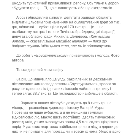
шкодить туристичній привабливості регіону. Ось тільки б дороги
збудувати кращі… Ті, що є, влаштують хіба що екстремалів.
А ось і обнадійливі сигнали: депутати райради обіцяють
виділити цільовим призначенням на облаштування доріг 59 тис.
грн, обласної — субвенцію в сумі 170 тис. грн. Це — на
особистому контролі голови Тячівської райдержадміністрації,
депутата обласної ради Михайла Шелевера. «
Комунальні
дороги, — сказав пізніше Михайло Іванович, — поки що
добряче псують імідж цього села, але ми їх облаштуємо
».
До робіт у «
Брустурянському
» призвичаюють і молодь. Фото
автора
Тільки дозрілий ліс має ціну
За рік, що минув, площа угідь, закріплених за державним
лісомисливським господарством «
Брустурянське
», зросла за
рахунок одного з ліквідованих лісгоспів майже на третину і
тепер сягає 38,7 тис. га. Це господарство найбільше в області.
— Зарплата наших лісорубів доходить до 8 тисяч грн на
місяць, — розповідає директор лісгоспу Валерій Мурга. —
Проте ми не лише рубаємо, а й не меншими темпами
відновлюємо ліс. Маємо шість постійних і десять тимчасових
розсадників, у яких вирощуємо понад 4,5 млн саджанців різних
порід. У далеких кварталах найбільше зрілого лісу, а дороги до
них чи не придатні для проїзду, чи й зовсім їх нема. Якщо вчасно