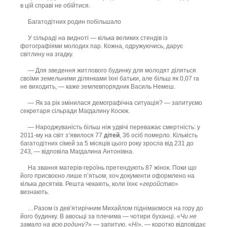
в цій справі не обійтися.
Багатодітних родин побільшало
У сільраді на видноті — кілька великих стендів із
фотографіями молодих пар. Кожна, одружуючись, дарує
світлину на згадку.
— Для зведення житлового будинку для молодят діляться
своїми земельними ділянками їхні батьки, але більш як 0,07 га
не виходить, — каже землевпорядник Василь Немеш.
— Як за рік змінилася демографічна ситуація? — запитуємо
секретаря сільради Магдалину Косюк.
— Народжуваність більш ніж удвічі переважає смертність: у
2011-му на світ з’явилося 77
дітей
, 36 осіб померло. Кількість
багатодітних сімей за 5 місяців цього року зросла від 231 до
243, — відповіла Магдалина Антонівна.
На звання матерів-героїнь претендують 87 жінок. Поки що
його присвоєно лише п’ятьом, хоч документи оформлено на
кілька десятків. Решта чекають, коли їхнє «
геройство
»
визнають.
…Разом із дев’ятирічним Михайлом піднімаємося на гору до
його будинку. В авосьці за плечима — чотири буханці. «
Чи не
замало на всю родину?
» — запитую. «
Ні
», — коротко відповідає