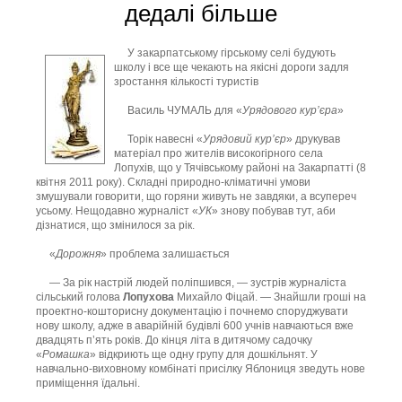
дедалі більше
У закарпатському гірському селі будують
школу і все ще чекають на якісні дороги задля
зростання кількості туристів
Василь ЧУМАЛЬ для «
Урядового кур’єра
»
Торік навесні «
Урядовий кур’єр
» друкував
матеріал про жителів високогірного села
Лопухів, що у Тячівському районі на Закарпатті (8
квітня 2011 року). Складні природно-кліматичні умови
змушували говорити, що горяни живуть не завдяки, а всупереч
усьому. Нещодавно журналіст «
УК
» знову побував тут, аби
дізнатися, що змінилося за рік.
«
Дорожня
» проблема залишається
— За рік настрій людей поліпшився, — зустрів журналіста
сільський голова
Лопухова
Михайло Фіцай. — Знайшли гроші на
проектно-кошторисну документацію і почнемо споруджувати
нову школу, адже в аварійній будівлі 600 учнів навчаються вже
двадцять п’ять років. До кінця літа в дитячому садочку
«
Ромашка
» відкриють ще одну групу для дошкільнят. У
навчально-виховному комбінаті присілку Яблониця зведуть нове
приміщення їдальні.