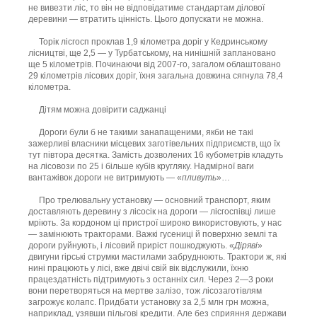
не вивезти ліс, то він не відповідатиме стандартам ділової
деревини — втратить цінність. Цього допускати не можна.
Торік лісгосп проклав 1,9 кілометра доріг у Кедринському
лісництві, ще 2,5 — у Турбатському, на нинішній заплановано
ще 5 кілометрів. Починаючи від 2007-го, загалом облаштовано
29 кілометрів лісових доріг, їхня загальна довжина сягнула 78,4
кілометра.
Дітям можна довірити саджанці
Дороги були б не такими занапащеними, якби не такі
зажерливі власники місцевих заготівельних підприємств, що їх
тут півтора десятка. Замість дозволених 16 кубометрів кладуть
на лісовози по 25 і більше кубів кругляку. Надмірної ваги
вантажівок дороги не витримують — «
пливуть
»…
Про трелювальну установку — основний транспорт, яким
доставляють деревину з лісосік на дороги — лісгоспівці лише
мріють. За кордоном ці пристрої широко використовують, у нас
— замінюють тракторами. Важкі гусениці й поверхню землі та
дороги руйнують, і лісовий приріст пошкоджують. «
Діряві
»
двигуни гірські струмки мастилами забруднюють. Трактори ж, які
нині працюють у лісі, вже двічі свій вік відслужили, їхню
працездатність підтримують з останніх сил. Через 2—3 роки
вони перетворяться на мертве залізо, тож лісозаготівлям
загрожує колапс. Придбати установку за 2,5 млн грн можна,
наприклад, узявши пільгові кредити. Але без сприяння держави