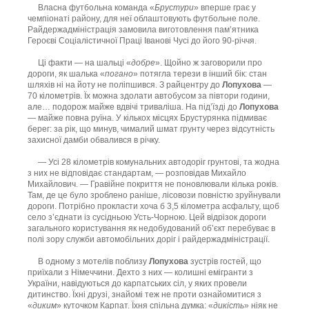
Власна футбольна команда «
Брустури
» вперше грає у
чемпіонаті району, для неї облаштовують футбольне поле.
Райдержадміністрація замовила виготовлення пам’ятника
Героєві Соціалістичної Праці Іванові Чусі до його 90-річчя.
Ці факти — на шальці «
добре
». Щойно ж заговорили про
дороги, як шалька «
погано
» потягла терези в інший бік: стан
шляхів ні на йоту не поліпшився. З райцентру до
Лопухова
—
70 кілометрів. Їх можна здолати автобусом за півтори години,
але… подорож майже вдвічі триваліша. На під’їзді до
Лопухова
— майже повна руїна. У кількох місцях Брустурянка підмиває
берег: за рік, що минув, чималий шмат грунту через відсутність
захисної дамби обвалився в річку.
— Усі 28 кілометрів комунальних автодоріг грунтові, та жодна
з них не відповідає стандартам, — розповідав Михайло
Михайлович. — Гравійне покриття не поновлювали кілька років.
Там, де це було зроблено раніше, лісовози повністю зруйнували
дороги. Потрібно прокласти хоча б 3,5 кілометра асфальту, щоб
село з’єднати із сусідньою Усть-Чорною. Цей відрізок дороги
загального користування як недобудований об’єкт перебуває в
полі зору служби автомобільних доріг і райдержадміністрації.
В одному з мотелів поблизу
Лопухова
зустрів гостей, що
приїхали з Німеччини. Дехто з них — колишні емігранти з
України, навідуються до карпатських сіл, у яких провели
дитинство. Їхні друзі, знайомі теж не проти ознайомитися з
«
диким
» куточком Карпат. Їхня спільна думка: «
дикість
» ніяк не