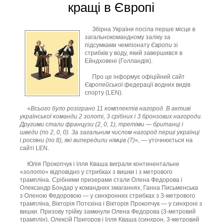
кращі в Європі
Збірна України посіла перше місце в
загальнокомандному заліку за
підсумками чемпіонату
Європи
зі
стрибків у воду, який завершився в
Ейндховені (Голландія).
Про це інформує офіційний сайт
Європейської
федерації водних видів
спорту (LEN).
«
Всього було розіграно 11 комплектів нагород. В активі
української
команди 2 золоті, 3 срібних і 3 бронзових нагороди.
Другими стали французи (2, 0, 1), третіми — британці і
шведи (по 2, 0, 0). За загальним числом нагород перші українці
і росіяни (по 8), які випередили німців (7)
», — уточнюється на
сайті LEN.
Юлія Прокопчук і Ілля Кваша виграли континентальне
«
золото
» відповідно у стрибках з вишки і з метрового
трампліна. Срібними призерами стали Олена Федорова і
Олександр Бондар у командних змаганнях, Ганна Письменська
з Оленою Федоровою — у синхронних стрибках з 3-метрового
трампліна, Вікторія Потєхіна і Вікторія Прокопчук — у синхроні з
вишки. Призову трійку замкнули Олена Федорова (3-метровий
трамплін), Олексій Пригоров і Ілля Кваша (синхрон, 3-метровий