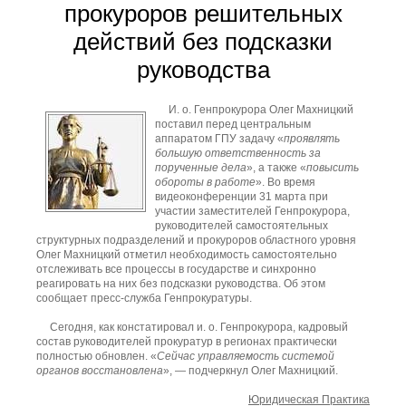
прокуроров решительных
действий без подсказки
руководства
И. о. Генпрокурора Олег Махницкий
поставил перед центральным
аппаратом ГПУ задачу «
проявлять
большую ответственность за
порученные дела
», а также «
повысить
обороты в работе
». Во время
видеоконференции 31 марта при
участии заместителей Генпрокурора,
руководителей самостоятельных
структурных подразделений и прокуроров областного уровня
Олег Махницкий отметил необходимость самостоятельно
отслеживать все процессы в государстве и синхронно
реагировать на них без подсказки руководства. Об этом
сообщает пресс-служба Генпрокуратуры.
Сегодня, как констатировал и. о. Генпрокурора, кадровый
состав руководителей прокуратур в регионах практически
полностью обновлен. «
Сейчас управляемость системой
органов восстановлена
», — подчеркнул Олег Махницкий.
Юридическая Практика