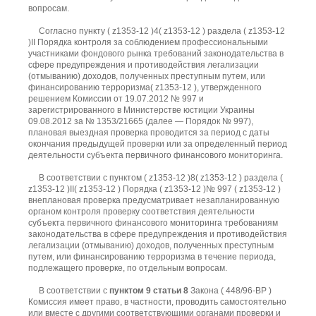
вопросам.
Согласно пункту ( z1353-12 )4( z1353-12 ) раздела ( z1353-12
)II Порядка контроля за соблюдением профессиональными
участниками фондового рынка требований законодательства в
сфере предупреждения и противодействия легализации
(отмыванию) доходов, полученных преступным путем, или
финансированию терроризма( z1353-12 ), утвержденного
решением Комиссии от 19.07.2012 № 997 и
зарегистрированного в Министерстве юстиции Украины
09.08.2012 за № 1353/21665 (далее — Порядок № 997),
плановая выездная проверка проводится за период с даты
окончания предыдущей проверки или за определенный период
деятельности субъекта первичного финансового мониторинга.
В соответствии с пунктом ( z1353-12 )8( z1353-12 ) раздела (
z1353-12 )II( z1353-12 ) Порядка ( z1353-12 )№ 997 ( z1353-12 )
внеплановая проверка предусматривает незапланированную
органом контроля проверку соответствия деятельности
субъекта первичного финансового мониторинга требованиям
законодательства в сфере предупреждения и противодействия
легализации (отмыванию) доходов, полученных преступным
путем, или финансированию терроризма в течение периода,
подлежащего проверке, по отдельным вопросам.
В соответствии с
пунктом 9
статьи 8
Закона ( 448/96-ВР )
Комиссия имеет право, в частности, проводить самостоятельно
или вместе с другими соответствующими органами проверки и