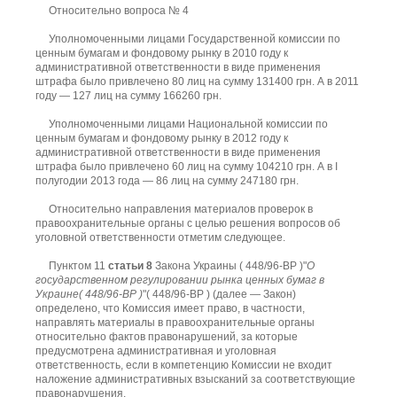
Относительно вопроса № 4
Уполномоченными лицами Государственной комиссии по
ценным бумагам и фондовому рынку в 2010 году к
административной ответственности в виде применения
штрафа было привлечено 80 лиц на сумму 131400 грн. А в 2011
году — 127 лиц на сумму 166260 грн.
Уполномоченными лицами Национальной комиссии по
ценным бумагам и фондовому рынку в 2012 году к
административной ответственности в виде применения
штрафа было привлечено 60 лиц на сумму 104210 грн. А в I
полугодии 2013 года — 86 лиц на сумму 247180 грн.
Относительно направления материалов проверок в
правоохранительные органы с целью решения вопросов об
уголовной ответственности отметим следующее.
Пунктом 11
статьи 8
Закона Украины ( 448/96-ВР )"
О
государственном регулировании рынка ценных бумаг в
Украине( 448/96-ВР )
"( 448/96-ВР ) (далее — Закон)
определено, что Комиссия имеет право, в частности,
направлять материалы в правоохранительные органы
относительно фактов правонарушений, за которые
предусмотрена административная и уголовная
ответственность, если в компетенцию Комиссии не входит
наложение административных взысканий за соответствующие
правонарушения.