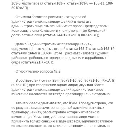
163-6, часть первая
статьи 163
-7,
статьи 163
-8 — 163-11, 188-
30 КУоАП).
От имени Комиссии рассматривать дела об
административных правонарушениях и налагать
административные взыскания имеют право Председатель
Комиссии, члены Комиссии и уполномоченные Комиссией
должностные лица (
статья 244
-17 КУоАП( 80732-10 )).
Дела об административных правонарушениях,
предусмотренные частью второй
статьи 163
-7,
статьей 163
-12,
статьями 166
-9 и 188-34 КУоАП, рассматриваются
судьями
районных, районных в городе, городских или горрайонных
судов (
статья 221
КУоАП).
Относительно вопроса № 2
В соответствии со статьей ( 80731-10 )36( 80731-10 ) КУоАП(
80731-10 ) при совершении одним лицом двух или более
административных правонарушений административное
взыскание налагается за каждое правонарушение отдельно.
Таким образом, учитывая то, что КУоАП предусмотрено, что
по результатам рассмотрения дел об административных
правонарушениях, рассмотрение которых отнесено к
компетенции Комиссии, уполномоченное лицо может
применить только санкцию в виде штрафа, административное
взыскание налагается за каждое правонарушение отдельно.