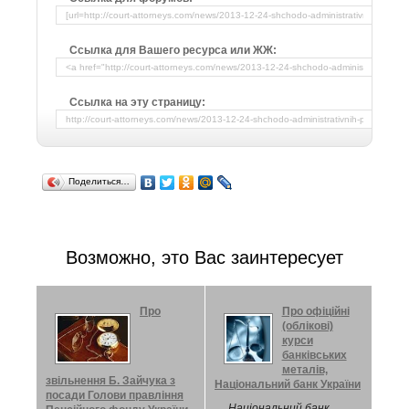
Ссылка для Вашего ресурса или ЖЖ:
Ссылка на эту страницу:
Поделиться…
Возможно, это Вас заинтересует
Про
Про офіційні
(облікові)
курси
банківських
металів,
звільнення Б. Зайчука з
Національний банк України
посади Голови правління
Національний банк