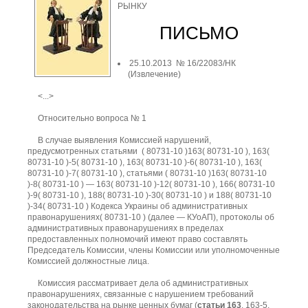
РЫНКУ
ПИСЬМО
25.10.2013 № 16/22083/НК
(Извлечение)
<...>
Относительно вопроса № 1
В случае выявления Комиссией нарушений,
предусмотренных статьями ( 80731-10 )163( 80731-10 ), 163(
80731-10 )-5( 80731-10 ), 163( 80731-10 )-6( 80731-10 ), 163(
80731-10 )-7( 80731-10 ), статьями ( 80731-10 )163( 80731-10
)-8( 80731-10 ) — 163( 80731-10 )-12( 80731-10 ), 166( 80731-10
)-9( 80731-10 ), 188( 80731-10 )-30( 80731-10 ) и 188( 80731-10
)-34( 80731-10 ) Кодекса Украины об административных
правонарушениях( 80731-10 ) (далее — КУоАП), протоколы об
административных правонарушениях в пределах
предоставленных полномочий имеют право составлять
Председатель Комиссии, члены Комиссии или уполномоченные
Комиссией должностные лица.
Комиссия рассматривает дела об административных
правонарушениях, связанные с нарушением требований
законодательства на рынке ценных бумаг (
статьи 163
, 163-5,