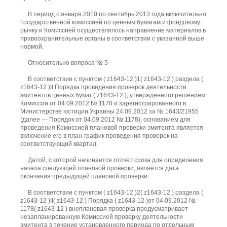
В период с января 2010 по сентябрь 2013 года включительно
Государственной комиссией по ценным бумагам и фондовому
рынку и Комиссией осуществлялось направление материалов в
правоохранительные органы в соответствии с указанной выше
нормой.
Относительно вопроса № 5
В соответствии с пунктом ( z1643-12 )1( z1643-12 ) раздела (
z1643-12 )II Порядка проведения проверок деятельности
эмитентов ценных бумаг ( z1643-12 ), утвержденного решением
Комиссии от 04.09.2012 № 1178 и зарегистрированного в
Министерстве юстиции Украины 24.09.2012 за № 1643/21955
(далее — Порядок от 04.09.2012 № 1178), основанием для
проведения Комиссией плановой проверки эмитента является
включение его в план-график проведения проверок на
соответствующий квартал.
Датой, с которой начинается отсчет срока для определения
начала следующей плановой проверки, является дата
окончания предыдущей плановой проверки.
В соответствии с пунктом ( z1643-12 )2( z1643-12 ) раздела (
z1643-12 )II( z1643-12 ) Порядка ( z1643-12 )от 04.09.2012 №
1178( z1643-12 ) внеплановая проверка предусматривает
незапланированную Комиссией проверку деятельности
эмитента в течение установленного периода по отдельным