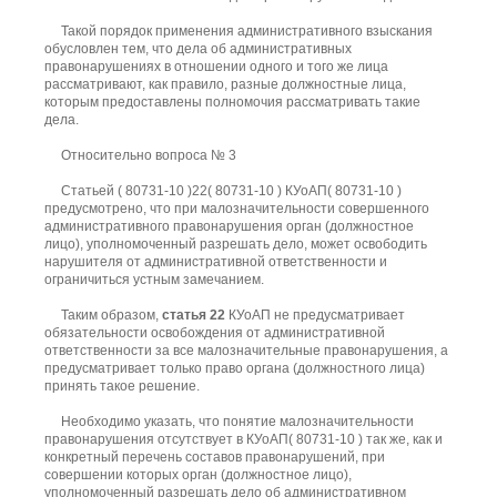
Такой порядок применения административного взыскания
обусловлен тем, что дела об административных
правонарушениях в отношении одного и того же лица
рассматривают, как правило, разные должностные лица,
которым предоставлены полномочия рассматривать такие
дела.
Относительно вопроса № 3
Статьей ( 80731-10 )22( 80731-10 ) КУоАП( 80731-10 )
предусмотрено, что при малозначительности совершенного
административного правонарушения орган (должностное
лицо), уполномоченный разрешать дело, может освободить
нарушителя от административной ответственности и
ограничиться устным замечанием.
Таким образом,
статья 22
КУоАП не предусматривает
обязательности освобождения от административной
ответственности за все малозначительные правонарушения, а
предусматривает только право органа (должностного лица)
принять такое решение.
Необходимо указать, что понятие малозначительности
правонарушения отсутствует в КУоАП( 80731-10 ) так же, как и
конкретный перечень составов правонарушений, при
совершении которых орган (должностное лицо),
уполномоченный разрешать дело об административном