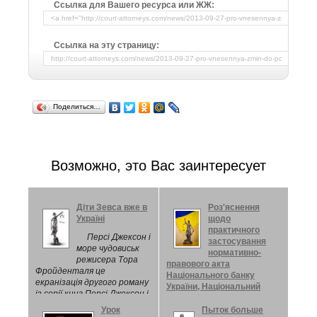
Ссылка для Вашего ресурса или ЖЖ:
Ссылка на эту страницу:
Поделиться…
Возможно, это Вас заинтересует
Діти Зевса вже в
Роз'яснення
Україні
щодо
практичного
Персі Джексон і
застосування
море чудовиськ
нормативно-
режисера Тора
правового акта
Фройденталя це
Національного банку
екранізація другого роману
України, Національний
із серії книг Персі Джексон і
банк України
олімпійці, продовження
Урок
Пыток больше
пригод одного з синів
НАЦІОНАЛЬНИЙ БАНК