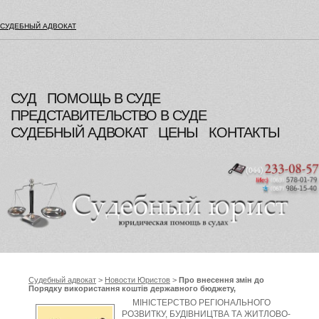
СУДЕБНЫЙ АДВОКАТ
СУД
ПОМОЩЬ В СУДЕ
ПРЕДСТАВИТЕЛЬСТВО В СУДЕ
СУДЕБНЫЙ АДВОКАТ
ЦЕНЫ
КОНТАКТЫ
Судебный адвокат
>
Новости Юристов
>
Про внесення змін до
Порядку використання коштів державного бюджету,
передбачених для фінансування будівництва, реконструкції,
МІНІСТЕРСТВО РЕГІОНАЛЬНОГО
проведення проектних і ремонтних робіт на пріоритетних
РОЗВИТКУ, БУДІВНИЦТВА ТА ЖИТЛОВО-
об'єктах державного та регіонального значення, які перебувають