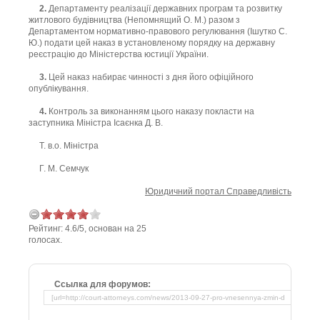
2.
Департаменту реалізації державних програм та розвитку
житлового будівництва (Непомнящий О. М.) разом з
Департаментом нормативно-правового регулювання (Ішутко С.
Ю.) подати цей наказ в установленому порядку на державну
реєстрацію до Міністерства юстиції України.
3.
Цей наказ набирає чинності з дня його офіційного
опублікування.
4.
Контроль за виконанням цього наказу покласти на
заступника Міністра Ісаєнка Д. В.
Т. в.о. Міністра
Г. М. Семчук
Юридичний портал Справедливість
Рейтинг:
4.6
/
5
, основан на
25
голосах.
Ссылка для форумов: