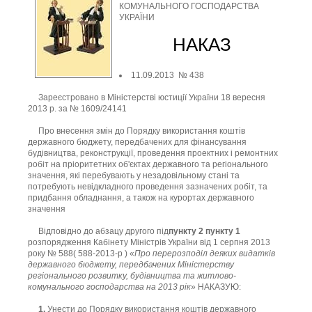
у незадовільному стані та потребують невідкладного проведення
КОМУНАЛЬНОГО ГОСПОДАРСТВА
зазначених робіт, а також на курортах державного значення,
УКРАЇНИ
Міністерство регіонального розвитку, будівництва та житлово-
комунального господарства України
НАКАЗ
11.09.2013 № 438
Зареєстровано в Міністерстві юстиції України 18 вересня
2013 р. за № 1609/24141
Про внесення змін до Порядку використання коштів
державного бюджету, передбачених для фінансування
будівництва, реконструкції, проведення проектних і ремонтних
робіт на пріоритетних об'єктах державного та регіонального
значення, які перебувають у незадовільному стані та
потребують невідкладного проведення зазначених робіт, та
придбання обладнання, а також на курортах державного
значення
Відповідно до абзацу другого під
пункту 2
пункту 1
розпорядження Кабінету Міністрів України від 1 серпня 2013
року № 588( 588-2013-р ) «
Про перерозподіл деяких видатків
державного бюджету, передбачених Міністерству
регіонального розвитку, будівництва та житлово-
комунального господарства на 2013 рік
» НАКАЗУЮ:
1.
Унести до Порядку використання коштів державного