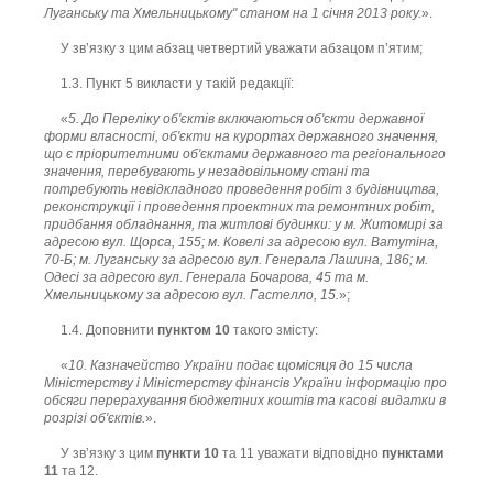
Луганську та Хмельницькому
" станом на 1 січня 2013 року.
».
У зв’язку з цим абзац четвертий уважати абзацом п’ятим;
1.3. Пункт 5 викласти у такій редакції:
«
5. До Переліку об'єктів включаються об'єкти державної
форми власності, об'єкти на курортах державного значення,
що є пріоритетними об'єктами державного та регіонального
значення, перебувають у незадовільному стані та
потребують невідкладного проведення робіт з будівництва,
реконструкції і проведення проектних та ремонтних робіт,
придбання обладнання, та житлові будинки: у м. Житомирі за
адресою вул. Щорса, 155; м. Ковелі за адресою вул. Ватутіна,
70-Б; м. Луганську за адресою вул. Генерала Лашина, 186; м.
Одесі за адресою вул. Генерала Бочарова, 45 та м.
Хмельницькому за адресою вул. Гастелло, 15.
»;
1.4. Доповнити
пунктом 10
такого змісту:
«
10. Казначейство України подає щомісяця до 15 числа
Міністерству і Міністерству фінансів України інформацію про
обсяги перерахування бюджетних коштів та касові видатки в
розрізі об'єктів.
».
У зв’язку з цим
пункти 10
та 11 уважати відповідно
пунктами
11
та 12.