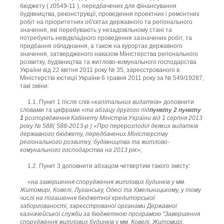
бюджету ( z0549-11 ), передбачених для фінансування
будівництва, реконструкції, проведення проектних і ремонтних
робіт на пріоритетних об'єктах державного та регіонального
значення, які перебувають у незадовільному стані та
потребують невідкладного проведення зазначених робіт, та
придбання обладнання, а також на курортах державного
значення, затвердженого наказом Міністерства регіонального
розвитку, будівництва та житлово-комунального господарства
України від 22 квітня 2011 року № 35, зареєстрованого в
Міністерстві юстиції України 6 травня 2011 року за № 549/19287,
такі зміни:
1.1. Пункт 1 після слів «
капітальних видатків
» доповнити
словами та цифрами «
та абзацу другого під
пункту 2
пункту
1
розпорядження Кабінету Міністрів України від 1 серпня 2013
року № 588( 588-2013-р ) «Про перерозподіл деяких видатків
державного бюджету, передбачених Міністерству
регіонального розвитку, будівництва та житлово-
комунального господарства на 2013 рік
»;
1.2. Пункт 3 доповнити абзацом четвертим такого змісту:
«
на завершення спорудження житлових будинків у мм.
Житомирі, Ковелі, Луганську, Одесі та Хмельницькому, у тому
числі на погашення бюджетної кредиторської
заборгованості, зареєстрованої органами Державної
казначейської служби за бюджетною програмою "
Завершення
спорудження житлових будинків у мм. Ковелі, Житомирі,