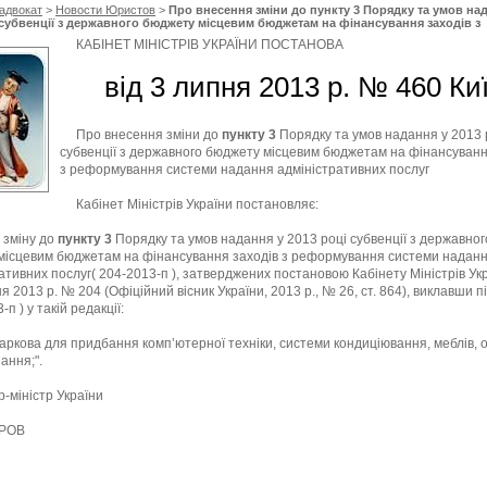
адвокат
>
Новости Юристов
>
Про внесення зміни до пункту 3 Порядку та умов на
 субвенції з державного бюджету місцевим бюджетам на фінансування заходів з
ння системи надання адміністративних послуг, Кабінет Міністрів України
КАБІНЕТ МІНІСТРІВ УКРАЇНИ ПОСТАНОВА
від 3 липня 2013 р. № 460 Ки
Про внесення зміни до
пункту 3
Порядку та умов надання у 2013 
субвенції з державного бюджету місцевим бюджетам на фінансуванн
з реформування системи надання адміністративних послуг
Кабінет Міністрів України постановляє:
 зміну до
пункту 3
Порядку та умов надання у 2013 році субвенції з державног
місцевим бюджетам на фінансування заходів з реформування системи надан
ативних послуг( 204-2013-п ), затверджених постановою Кабінету Міністрів Укр
я 2013 р. № 204 (Офіційний вісник України, 2013 р., № 26, ст. 864), виклавши п
-п ) у такій редакції:
 Харкова для придбання комп’ютерної техніки, системи кондиціювання, меблів, о
ання;".
р-міністр України
АРОВ