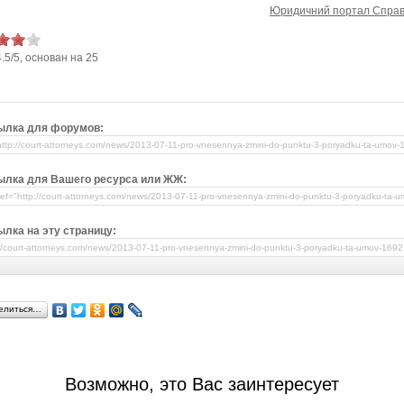
Юридичний портал Справ
4.5
/
5
, основан на
25
ылка для форумов:
ылка для Вашего ресурса или ЖЖ:
лка на эту страницу:
елиться…
Возможно, это Вас заинтересует