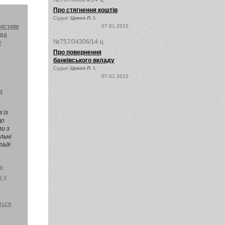
Про стягнення коштів
Судья:
Цокол Л. І.
ністрів
07.01.2015
ада
№757/34306/14-ц
т
Про повернення
банківського вкладу
Судья:
Цокол Л. І.
07.01.2015
сти до
з
ни від
2007-п )
аїни за
 із
ові
що
007 р.,
и з
03; 2013
льні
ься.
ладі
ь
х у
ться