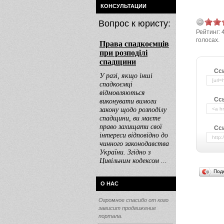
КОНСУЛЬТАЦИИ
Вопрос к юристу:
Рейтинг:
голосах.
Сс
Сс
Ссы
Под
О НАС
Огромное спасибо от кого
зависит продвижение
портала.