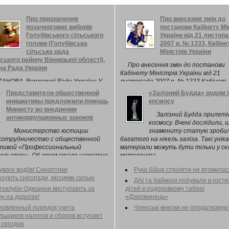
Про призначення
Про внесення змін до
позачергових виборів
постанови Кабінету Мі
Голубівського сільського
України від 21 листоп
голови (Голубівська
2007 р. № 1333, Кабіне
сільська рада
Міністрів України
ського району Вінницької області),
Про внесення змін до постанови
а Рада України
Кабінету Міністрів України від 21
АНОВА Верховної Ради України У
листопада 2007 р. № 1333 Кабінет
 з достроковим припиненням
Міністрів України постановляє: Вне
Представители общественной
«Залізний Будда» родом і
жень Голубівського сільського
постанови Кабінету Міністрів Украї
инициативы предложили помощь
космосу
овальчук М.І. (Голубівська сільська
21 листопада 2007 р. № 1333( 1333-
Минюсту во внедрении
линівського району Вінницької
"Про Премію Кабінету Міністрів Укр
Залізний Будда прилетів
антикоррупционных законов
) та відповідно до пункту 30
особливі досягнення молоді у розбуд
космосу. Вчені дослідили, 
 першої статті 85 Конституції
України" (Офіційний вісник України, 2
Министерство юстиции
знамениту статую зробил
( 254к/96-ВР ), частини третьої
№ 89, ст. 3257; 2011 р., № 63, ст. 25
 сотрудничество с общественной
багатого на нікель заліза. Такі уніка
14( 2487-17 ), частин першої( 2487-
р., № 33, ст. 1158) зміни, що додают
тивой «Профессиональный
матеріали можуть бути тільки у ск
 п’ятої статті 15( 2487-17 ), статей
ельство». Об этом стало известно
метеорита.
-17 ), 61 Закону України( 2487-17 )
 встречи министра юстиции Павла
уваги водіїв! Синоптики
Рука бійця стріляти не втомилас
бори депутатів Верховної Ради
о с представителями ...
зують снігопади, місцями сильні
ної Республіки Крим, місцевих рад
ДАІ та байкери побували в гостя
ських, селищних, міських голів"
токлуби Одещини виступають за
дітей в оздоровчому таборі
а Рада України постановляє:
у на дорогах!
«Дзержинець»
новленный порядок учета
Членські внески не оподатковую
льщиков налогов и сборов вступает
 сегодня