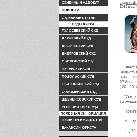
СЕМЕЙНЫЙ АДВОКАТ
Судебный 
2013 році
НОВОСТИ
реформува
СУДЕБНЫЕ СТАТЬИ
СУДЫ КИЕВА
ГОЛОСЕЕВСКИЙ СУД
ДАРНИЦКИЙ СУД
ДЕСНЯНСКИЙ СУД
ДНЕПРОВСКИЙ СУД
ОБОЛОНСКИЙ СУД
Внести
ПЕЧЕРСКИЙ СУД
бюджету 
ПОДОЛЬСКИЙ СУД
адміністр
27 березн
СВЯТОШИНСКИЙ СУД
( 204-2013
СОЛОМЕНСКИЙ СУД
"7) м.
ШЕВЧЕНКОВСКИЙ СУД
та обладн
РЕШЕНИЯ ЕВРОСУДА
Прем'є
ПОЛЕЗНАЯ ИНФОРМАЦИЯ
НАШИ ПРЕИМУЩЕСТВА
М. АЗ
ВАКАНСИИ ЮРИСТА
Інд. 70