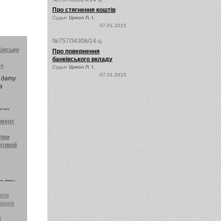
Про стягнення коштів
Судья:
Цокол Л. І.
07.01.2015
№757/34306/14-ц
їнську
Про повернення
банківського вкладу
к»
Судья:
Цокол Л. І.
07.01.2015
у дату
а
ого
амент
при
говой
а при
ICC)
рок
вання
 ICC.
ї