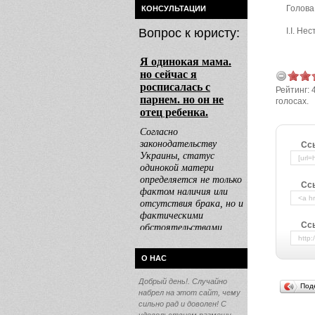
Голова
КОНСУЛЬТАЦИИ
Вопрос к юристу:
І.І. Не
Рейтинг:
голосах.
Сс
Сс
Ссы
О НАС
Добрый день!. Случайно
Под
набрел на этот сайт, чему
сильно рад и доволен! С