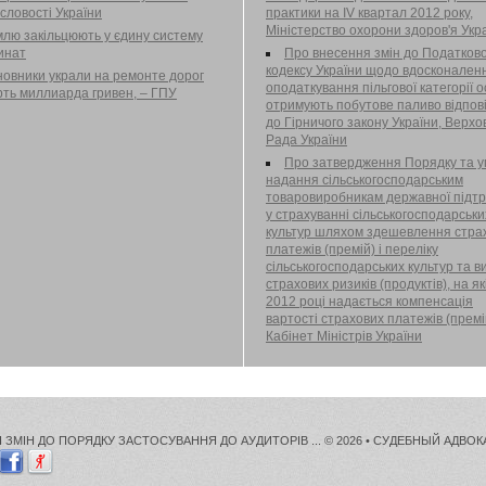
 від 20.09.2013 № 98 «Про
словості України
практики на IV квартал 2012 року,
влення вимог Обласному
Міністерство охорони здоров'я Укр
ьному виробничому підприємству
лю закільцюють у єдину систему
відно-каналізаційного
инат
Про внесення змін до Податков
арства «Миргородводоканал» щодо
кодексу України щодо вдосконален
овники украли на ремонте дорог
ення інших, крім ліцензованих, видів
оподаткування пільгової категорії ос
рть миллиарда гривен, – ГПУ
сті»
отримують побутове паливо відпов
до Гірничого закону України, Верхо
Рада України
Про затвердження Порядку та у
надання сільськогосподарським
товаровиробникам державної підт
у страхуванні сільськогосподарськи
культур шляхом здешевлення стра
платежів (премій) і переліку
сільськогосподарських культур та в
страхових ризиків (продуктів), на як
2012 році надається компенсація
вартості страхових платежів (премі
Кабінет Міністрів України
ЗМІН ДО ПОРЯДКУ ЗАСТОСУВАННЯ ДО АУДИТОРІВ ... © 2026 •
СУДЕБНЫЙ АДВОК