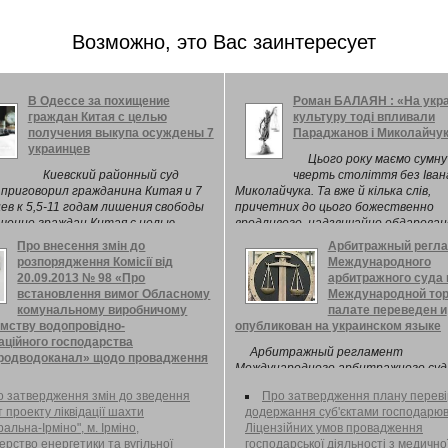
Возможно, это Вас заинтересует
В Одессе за похищение
Роман БАЛАЯН : «На укра
граждан Китая с целью
культуру тоді впливали
получения выкупа осуждены 7
Параджанов і Миколайчу
украинцев
Цього року маємо сумн
Киевский районный суд
чверть століття без Іван
приговорил гражданина Китая и 7
Миколайчука. Та вже й кілька слів,
ев к 5,5-11 годам лишения свободы
причетних до цього божественно
щение граждан Китая с целью
вродливого, надзвичайно обдарован
ия выкупа в городе Одессе. Об этом
совісного українця, Тіні забутих ...
Про внесення змін до
Арбитражный регл
я в ...
розпорядження Комісії від
Международного
20.09.2013 № 98 «Про
арбитражного суда 
встановлення вимог Обласному
Международной тор
комунальному виробничому
палате переведен и
ємству водопровідно-
опубликован на украинском языке
аційного господарства
Арбитражный регламент
родводоканал» щодо провадження
Международного арбитражного суд
видів діяльності», Національна
Международной торговой палате (
, що здійснює державне
 затвердження змін до зведення
Про затвердження плану переві
переведен на украинский язык и
вання у сфері комунальних послуг
 проекту ліквідації шахти
додержання суб'єктами господарю
опубликован на официальном сайте
альна-Ірміно", м. Ірміно,
Ліцензійних умов провадження
внесення змін до розпорядження
ерство енергетики та вугільної
господарської діяльності з медично