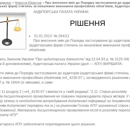
адвокат
>
Новости Юристов
>
Про внесення змін до Порядку застосування до ауди
ьких фірм) стягнень за неналежне виконання професійних обов'язків, Аудитор
раїни
АУДИТОРСЬКА ПАЛАТА УКРАЇНИ
РІШЕННЯ
31.01.2013 № 264/12
Про внесення змін до Порядку застосування до аудиторів
(аудиторських фірм) стягнень за неналежне виконання про
обов'язків
ись Законом України "
Про аудиторську діяльність
" від 22.04.93 р. № 3125-XII(
ми й доповненнями), Аудиторська палата України (далі — АПУ) ВИРІШИЛА:
и зміни до Порядку застосування до аудиторів (аудиторських фірм) стягнень 
 виконання професійних обов'язків( vr4_4230-07 ), затвердженого рішенням 
 р. № 184/4 (зі змінами), а саме:
2
.11 розділу 2 ( vr4_4230-07 ) викласти у такій редакції: "
2.11. Строк розгляду
ів дисциплінарного провадження не повинен перевищувати трьох місяців. У
(у зв'язку із необхідністю витребування додаткової інформації чи документі
ням додаткової перевірки та ін.) за рішенням Голови АПУ зазначений строк
довжений. Матеріали дисциплінарного провадження після їх розгляду перед
ріату АПУ
".
етаріату АПУ забезпечити оприлюднення цього рішення.