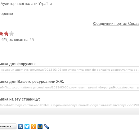
 Аудиторської палати України
стеренко
Юридичний портал Справ
4.6
/
5
, основан на
25
ылка для форумов:
ылка для Вашего ресурса или ЖЖ:
лка на эту страницу:
елиться…