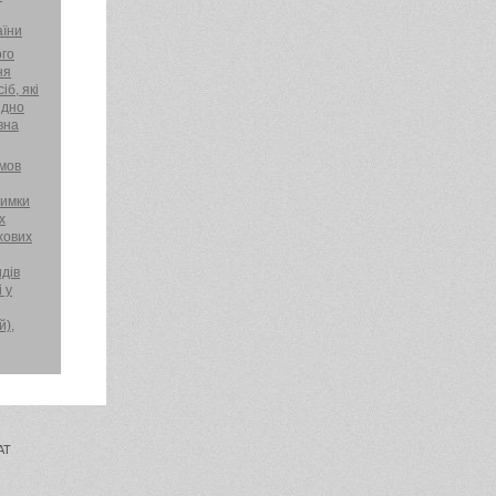
аїни
ого
ня
іб, які
ідно
вна
мов
римки
х
хових
идів
і у
й),
АТ