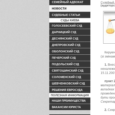
СЕМЕЙНЫЙ АДВОКАТ
Судебный 
(аудиторс
НОВОСТИ
палата Ук
СУДЕБНЫЕ СТАТЬИ
СУДЫ КИЕВА
ГОЛОСЕЕВСКИЙ СУД
ДАРНИЦКИЙ СУД
ДЕСНЯНСКИЙ СУД
ДНЕПРОВСКИЙ СУД
ОБОЛОНСКИЙ СУД
Керуюч
(зі зміна
ПЕЧЕРСКИЙ СУД
ПОДОЛЬСКИЙ СУД
1.
Внест
неналежне
СВЯТОШИНСКИЙ СУД
15.11.2007
СОЛОМЕНСКИЙ СУД
пункт 
ШЕВЧЕНКОВСКИЙ СУД
матеріал
випадках 
РЕШЕНИЯ ЕВРОСУДА
проведен
ПОЛЕЗНАЯ ИНФОРМАЦИЯ
бути про
НАШИ ПРЕИМУЩЕСТВА
Секрета
ВАКАНСИИ ЮРИСТА
2.
Секр